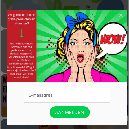
×
Laat éénmalig GRATIS je container reinigen
Gratis Princess elektrische kachel t.w.v. €
100
Win een wijnreis naar Spanje