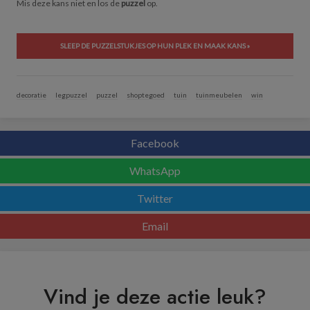
Mis deze kans niet en los de
puzzel
op.
SLEEP DE PUZZELSTUKJES OP HUN PLEK EN MAAK KANS »
decoratie
legpuzzel
puzzel
shoptegoed
tuin
tuinmeubelen
win
Facebook
WhatsApp
Twitter
Email
Vind je deze actie leuk?