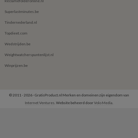
Reclamefolderonline.nl
Superlastminutes.be
Tindernederland.nl
Topdieet.com
Wedstrijden.be
Weightwatcherspuntenlijst.nl
Winprijzen.be
© 2011 - 2026 · GratisProduct.nl Merken en domeinen zijn eigendom van
Internet Ventures
. Website beheerd door
Volo Media
.