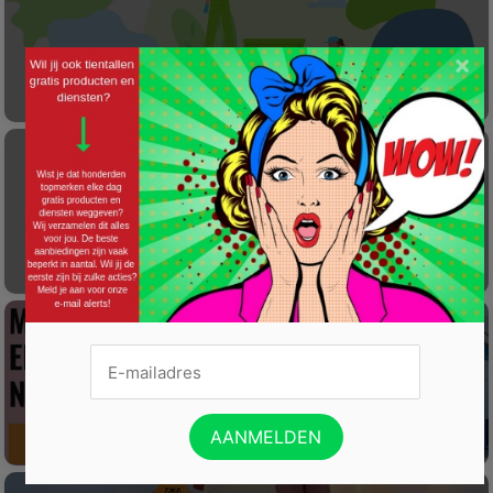
×
Laat éénmalig GRATIS je container reinigen
Gratis Princess elektrische kachel t.w.v. €
100
Win een wijnreis naar Spanje