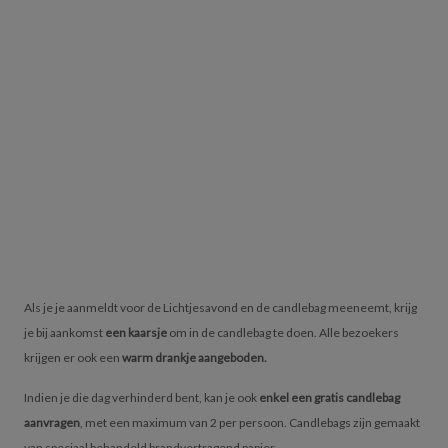
Als je je aanmeldt voor de Lichtjesavond en de candlebag meeneemt, krijg
je bij aankomst
een kaarsje
om in de candlebag te doen. Alle bezoekers
krijgen er ook een
warm drankje aangeboden.
Indien je die dag verhinderd bent, kan je ook
enkel een gratis candlebag
aanvragen
, met een maximum van 2 per persoon. Candlebags zijn gemaakt
van speciaal behandeld brandvertragend papier.