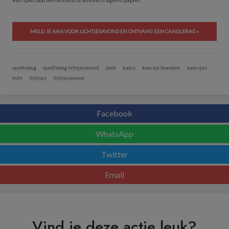
MELD JE AAN VOOR LICHTJESAVOND EN ONTVANG EEN CANDLEBAG »
candlebag
candlebag lichtjesavond
dela
kaars
kaarsje branden
kaarsjes
licht
lichtjes
lichtjesavond
Facebook
WhatsApp
Twitter
Email
Vind je deze actie leuk?