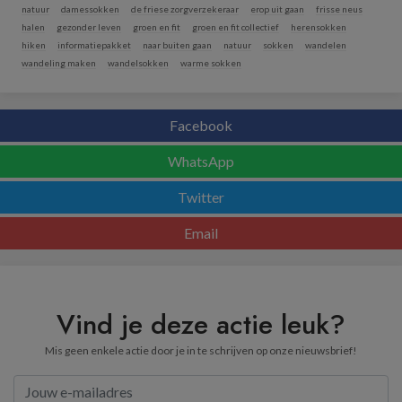
natuur
damessokken
de friese zorgverzekeraar
erop uit gaan
frisse neus
halen
gezonder leven
groen en fit
groen en fit collectief
herensokken
hiken
informatiepakket
naar buiten gaan
natuur
sokken
wandelen
wandeling maken
wandelsokken
warme sokken
Facebook
WhatsApp
Twitter
Email
Vind je deze actie leuk?
Mis geen enkele actie door je in te schrijven op onze nieuwsbrief!