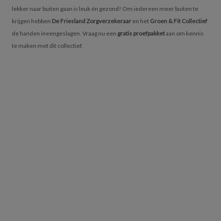
lekker naar buiten gaan is leuk én gezond! Om iedereen meer buiten te
krijgen hebben
De Friesland Zorgverzekeraar
en het
Groen & Fit Collectief
de handen ineengeslagen. Vraag nu een
gratis proefpakket
aan om kennis
te maken met dit collectief.