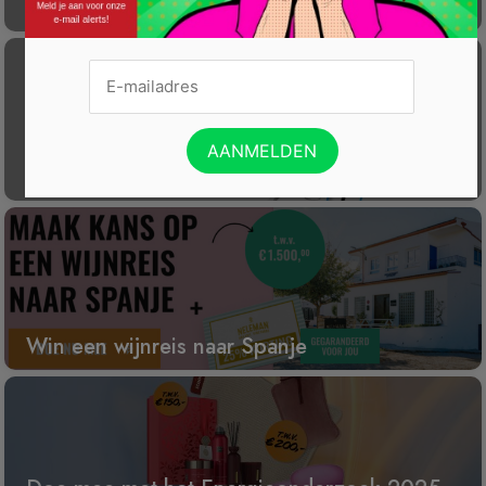
Laat éénmalig GRATIS je container reinigen
Gratis Princess elektrische kachel t.w.v. €
100
Win een wijnreis naar Spanje