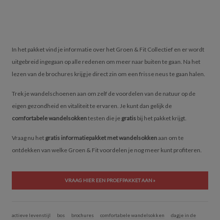
In het pakket vind je informatie over het Groen & Fit Collectief en er wordt
uitgebreid ingegaan op alle redenen om meer naar buiten te gaan. Na het
lezen van de brochures krijg je direct zin om een frisse neus te gaan halen.
Trek je wandelschoenen aan om zelf de voordelen van de natuur op de
eigen gezondheid en vitaliteit te ervaren. Je kunt dan gelijk de
comfortabele wandelsokken
testen die je
gratis
bij het pakket krijgt.
Vraag nu het
gratis informatiepakket met wandelsokken
aan om te
ontdekken van welke Groen & Fit voordelen je nog meer kunt profiteren.
VRAAG HIER EEN PROEFPAKKET AAN »
actieve levenstijl
bos
brochures
comfortabele wandelsokken
dagje in de