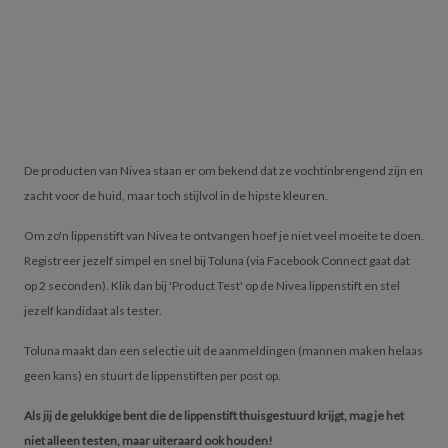
De producten van Nivea staan er om bekend dat ze vochtinbrengend zijn en
zacht voor de huid, maar toch stijlvol in de hipste kleuren.
Om zo'n lippenstift van Nivea te ontvangen hoef je niet veel moeite te doen.
Registreer jezelf simpel en snel bij Toluna (via Facebook Connect gaat dat
op 2 seconden). Klik dan bij 'Product Test' op de Nivea lippenstift en stel
jezelf kandidaat als tester.
Toluna maakt dan een selectie uit de aanmeldingen (mannen maken helaas
geen kans) en stuurt de lippenstiften per post op.
Als jij de gelukkige bent die de lippenstift thuisgestuurd krijgt, mag je het
niet alleen testen, maar uiteraard ook houden!