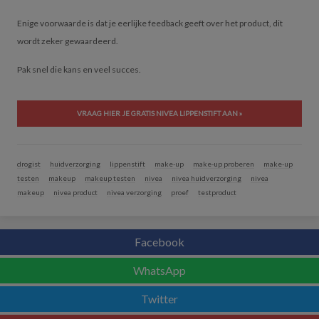
Enige voorwaarde is dat je eerlijke feedback geeft over het product, dit
wordt zeker gewaardeerd.
Pak snel die kans en veel succes.
VRAAG HIER JE GRATIS NIVEA LIPPENSTIFT AAN »
drogist
huidverzorging
lippenstift
make-up
make-up proberen
make-up
testen
makeup
makeup testen
nivea
nivea huidverzorging
nivea
makeup
nivea product
nivea verzorging
proef
testproduct
Facebook
WhatsApp
Twitter