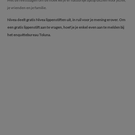
Met de feestdagen om de hoek wil je er natuurlijk tiptop uitzien voor jezelf,
je vrienden en je familie.
Nivea deelt gratis Nivea lippenstiften uit, in ruil voor je mening erover. Om
een gratis lippenstift aan te vragen, hoef je je enkel even aan te melden bij
het enquêtebureau Toluna.