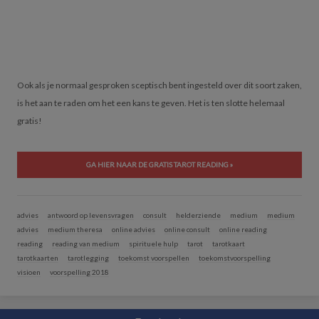
Ook als je normaal gesproken sceptisch bent ingesteld over dit soort zaken,
is het aan te raden om het een kans te geven. Het is ten slotte helemaal
gratis!
GA HIER NAAR DE GRATIS TAROT READING »
advies
antwoord op levensvragen
consult
helderziende
medium
medium
advies
medium theresa
online advies
online consult
online reading
reading
reading van medium
spirituele hulp
tarot
tarotkaart
tarotkaarten
tarotlegging
toekomst voorspellen
toekomstvoorspelling
visioen
voorspelling 2018