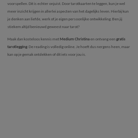
voorspellen. Dit is echter onjuist. Door tarotkaarten te leggen, kun je wel
meer inzicht krijgen in allerlei aspecten van het dagelijks leven. Hierbij kun
je denken aan liefde, werk of je eigen persoonlijke ontwikkeling. Ben jij
stiekem altijd benieuwd geweest naar tarot?
Maak dan kosteloos kennis met
Medium Christina
en ontvang een
gratis
tarotlegging
. De reading is volledig online. Je hoeft dus nergens heen, maar
kan op je gemak ontdekken of dit iets voor jou is.