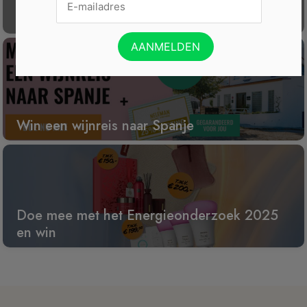
Gratis Princess elektrische kachel t.w.v. €
100
Win een wijnreis naar Spanje
Doe mee met het Energieonderzoek 2025
en win