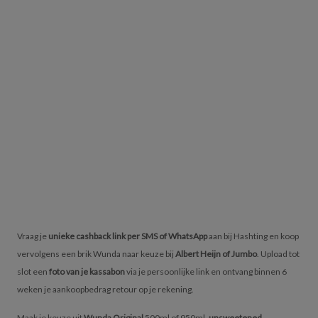
Vraag je
unieke cashback link per SMS of WhatsApp
aan bij Hashting en koop
vervolgens een brik Wunda naar keuze bij
Albert Heijn of Jumbo
. Upload tot
slot een
foto van je kassabon
via je persoonlijke link en ontvang binnen 6
weken je aankoopbedrag retour op je rekening.
Maak je keuze uit
Wunda Original
500ml of 950ml,
unsweetened