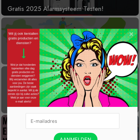
Gratis 2025 Alarmsysteem Testen!
×
Laat éénmalig GRATIS je container reinigen
Gratis Princess elektrische kachel t.w.v. €
100