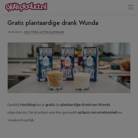
Gratis plantaardige drank Wunda
28/08/2022 ·
GELD TERUG ACTIES (CASHBACK)
Dankzij
Hashting
kan je
gratis
de
plantaardige drank van Wunda
uitproberen. De drankjes worden gemaakt
op basis van erwteneiwit
en
smaken heerlijk.