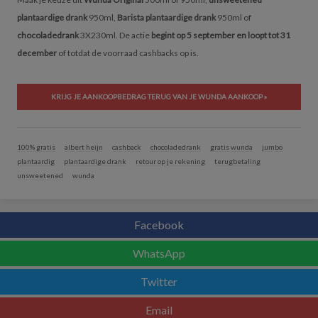
plantaardige drank
950ml,
Barista plantaardige drank
950ml of
chocoladedrank
3X230ml. De actie
begint op 5 september en loopt tot 31
december
of totdat de voorraad cashbacks op is.
KRIJG JE AANKOOPBEDRAG TERUG VAN JE WUNDA AANKOOP »
100% gratis
albert heijn
cashback
chocoladedrank
gratis wunda
jumbo
plantaardig
plantaardige drank
retour op je rekening
terugbetaling
unsweetened
wunda
Facebook
WhatsApp
Twitter
Email