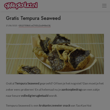
Gratis Tempura Seaweed
21/06/2025 ·
GELD TERUG ACTIES (CASHBACK)
Ooit al
Tempura Seaweed
geproefd? Of ken je het nog niet? Dan moet je het
zeker eens proberen! En al helemaal nu je
aankoopbedrag
van een zakje
naar keuze
volledig terugbetaald
wordt.
Tempura Seaweed is een
krokante zeewier snack
van Tao Kae Noi