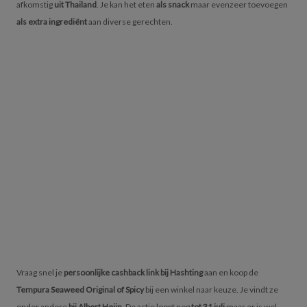
afkomstig
uit Thailand
. Je kan het eten
als snack
maar evenzeer toevoegen
als extra ingrediënt
aan diverse gerechten.
Vraag snel je
persoonlijke cashback link bij Hashting
aan en koop de
Tempura Seaweed Original of Spicy
bij een winkel naar keuze. Je vindt ze
onder andere
bij Albert Heijn
. De actie loopt nog
tot 31 juli
maar er is wel