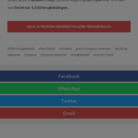
een
limiet van 1.500 terugbetalingen.
KRIJG JE TEMPURA SEAWEED VOLLEDIG TERUGBETAALD »
100% terugbetaald
albert heijn
cashback
gratis tempura seaweed
hashting
seaweed
tempura
tempura seaweed
terugbetaald
zeewier snack
Facebook
WhatsApp
Twitter
Email