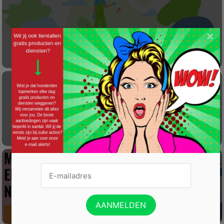
×
Laat éénmalig GRATIS je container reinigen
Gratis Princess elektrische kachel t.w.v. €
100
Win een wijnreis naar Spanje