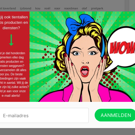
et toverland
ijsbrand
kou
noël
noor
noordman
olaf
pretpark
witteman
Twitter
Email
eze actie leuk?
je in te schrijven op onze nieuwsbrief!
VERZENDEN