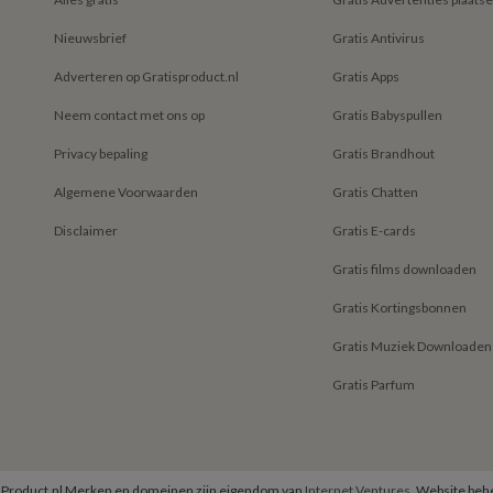
Nieuwsbrief
Gratis Antivirus
Adverteren op Gratisproduct.nl
Gratis Apps
Neem contact met ons op
Gratis Babyspullen
Privacy bepaling
Gratis Brandhout
Algemene Voorwaarden
Gratis Chatten
Disclaimer
Gratis E-cards
Gratis films downloaden
Gratis Kortingsbonnen
Gratis Muziek Downloaden
Gratis Parfum
isProduct.nl Merken en domeinen zijn eigendom van
Internet Ventures
. Website be