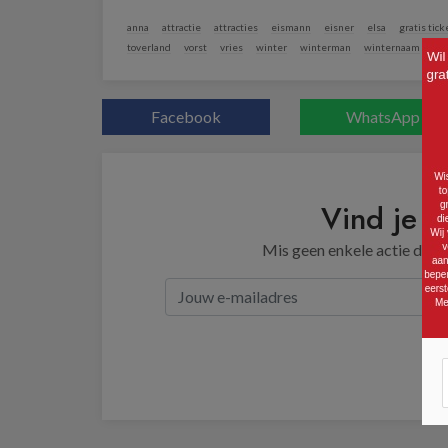
anna
attractie
attracties
eismann
eisner
elsa
gratis tick
toverland
vorst
vries
winter
winterman
winternaam
wit
Facebook
WhatsApp
Vind je d
Mis geen enkele actie door 