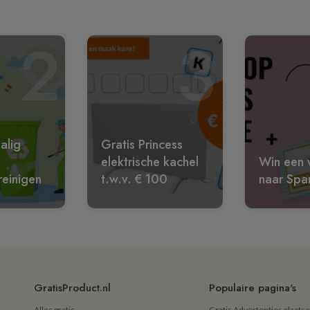
2
3
alig
Gratis Princess
elektrische kachel
Win een w
reinigen
t.w.v. € 100
naar Spa
GratisProduct.nl
Populaire pagina's
Alles gratis
Gratis Advertenties plaats