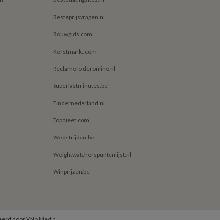
Besteprijsvragen.nl
Bouwgids.com
Kerstmarkt.com
Reclamefolderonline.nl
Superlastminutes.be
Tindernederland.nl
Topdieet.com
Wedstrijden.be
Weightwatcherspuntenlijst.nl
Winprijzen.be
heerd door
Volo Media
.