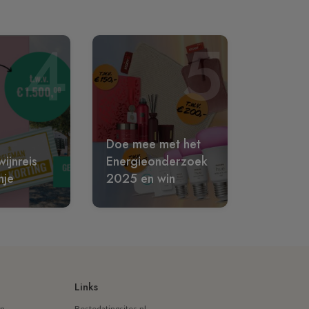
4
5
Doe mee met het
ijnreis
Energieonderzoek
nje
2025 en win
Links
en
Bestedatingsites.nl