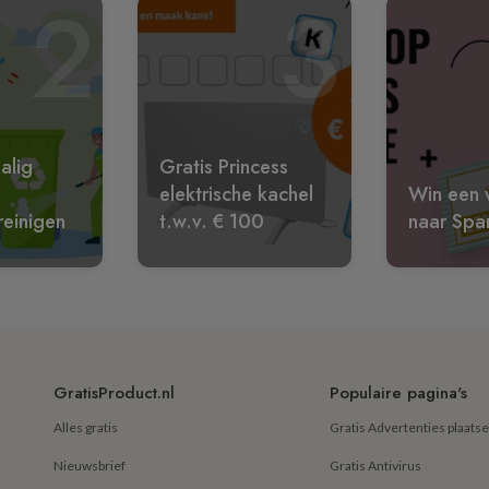
2
3
alig
Gratis Princess
elektrische kachel
Win een w
reinigen
t.w.v. € 100
naar Spa
GratisProduct.nl
Populaire pagina's
Alles gratis
Gratis Advertenties plaats
Nieuwsbrief
Gratis Antivirus