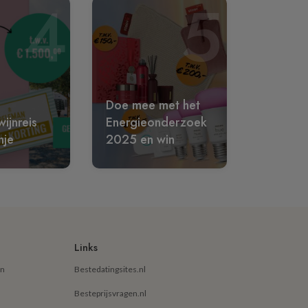
4
5
Doe mee met het
ijnreis
Energieonderzoek
nje
2025 en win
Links
en
Bestedatingsites.nl
Besteprijsvragen.nl