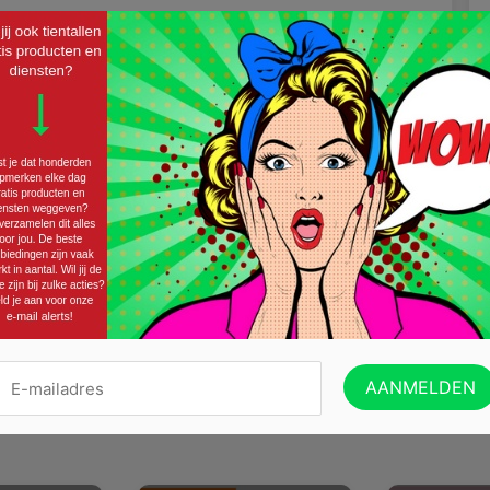
Twitter
Email
eze actie leuk?
je in te schrijven op onze nieuwsbrief!
VERZENDEN