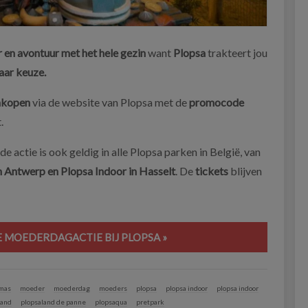
r en avontuur met het hele gezin
want
Plopsa
trakteert jou
aar keuze.
ankopen
via de website van Plopsa met de
promocode
.
 de actie is ook geldig in alle Plopsa parken in België, van
n Antwerp en Plopsa Indoor in Hasselt
. De
tickets
blijven
 MOEDERDAGACTIE BIJ PLOPSA »
mas
moeder
moederdag
moeders
plopsa
plopsa indoor
plopsa indoor
land
plopsaland de panne
plopsaqua
pretpark