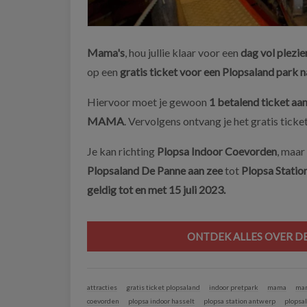
Mama's
, hou jullie klaar voor een
dag vol plezie
op een
gratis ticket voor een Plopsaland park n
Hiervoor moet je gewoon
1 betalend ticket a
MAMA
. Vervolgens ontvang je het gratis ticket
Je kan richting
Plopsa Indoor Coevorden
, maar
Plopsaland De Panne aan zee
tot
Plopsa Statio
geldig tot en met 15 juli 2023.
ONTDEK ALLES OVER DE
attracties
gratis ticket plopsaland
indoor pretpark
mama
ma
coevorden
plopsa indoor hasselt
plopsa station antwerp
plopsa