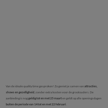
Van de ideale quality time gesproken! Zo geniet je samen van
attracties,
shows en gezelligheid
, zonder extra kosten voor de grootouders. De
aanbieding is nog
geldig tot en met 25 maart
en geldt op alle openingsdagen
buiten de periode van 14 tot en met 22 februari
.