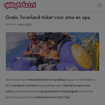
Gratis Toverland ticket voor oma en opa
06/02/2026 ·
GRATIS TICKETS
Niets leuker dan
met je kleinkinderen op uitstap
te gaan. En dat hebben ze
bij het
pretpark Toverland
ook goed begrepen!
Dankzij de opa & oma-
actie
bezoek je het pretpark
als grootouder helemaal gratis
als je in het
gezelschap bent van een
kleinkind tot en met 17 jaar.