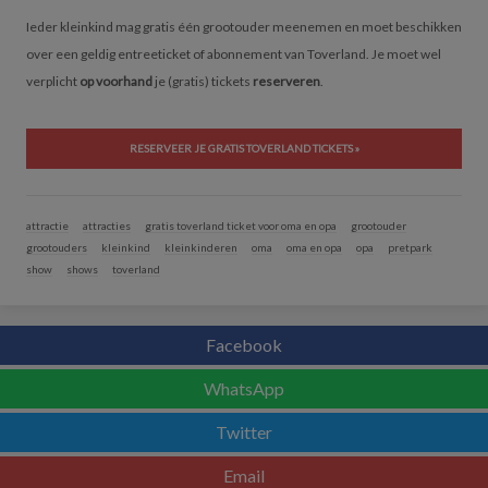
Ieder kleinkind mag gratis één grootouder meenemen en moet beschikken
over een geldig entreeticket of abonnement van Toverland. Je moet wel
verplicht
op voorhand
je (gratis) tickets
reserveren
.
RESERVEER JE GRATIS TOVERLAND TICKETS »
attractie
attracties
gratis toverland ticket voor oma en opa
grootouder
grootouders
kleinkind
kleinkinderen
oma
oma en opa
opa
pretpark
show
shows
toverland
Facebook
WhatsApp
Twitter
Email