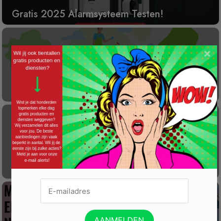
Gratis 2025 Alarmsysteem Testen!
×
Laat éénmalig GRATIS je container reinigen
Gratis Princess elektrische kachel t.w.v. €
100