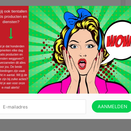
Twitter
Email
eze actie leuk?
je in te schrijven op onze nieuwsbrief!
VERZENDEN