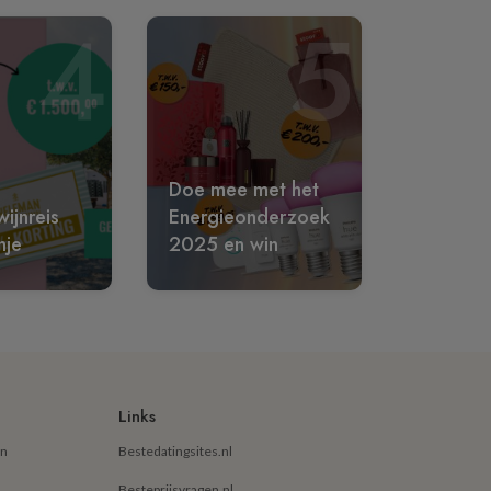
4
5
Doe mee met het
ijnreis
Energieonderzoek
nje
2025 en win
Links
en
Bestedatingsites.nl
Besteprijsvragen.nl