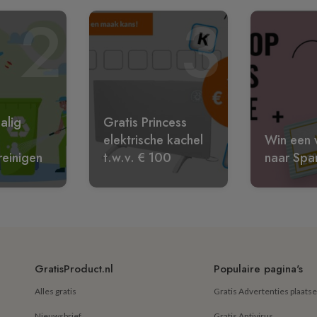
2
3
alig
Gratis Princess
elektrische kachel
Win een w
reinigen
t.w.v. € 100
naar Spa
GratisProduct.nl
Populaire pagina's
Alles gratis
Gratis Advertenties plaats
Nieuwsbrief
Gratis Antivirus