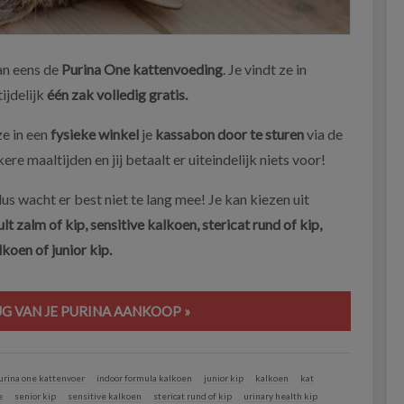
an eens de
Purina One kattenvoeding
. Je vindt ze in
ijdelijk
één zak volledig gratis.
e in een
fysieke winkel
je
kassabon door te sturen
via de
ere maaltijden en jij betaalt er uiteindelijk niets voor!
dus wacht er best niet te lang mee! Je kan kiezen uit
lt zalm of kip, sensitive kalkoen, stericat rund of kip,
lkoen of junior kip.
UG VAN JE PURINA AANKOOP »
urina one kattenvoer
indoor formula kalkoen
junior kip
kalkoen
kat
e
senior kip
sensitive kalkoen
stericat rund of kip
urinary health kip