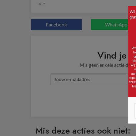
zalm
Facebook
WhatsApp
Vind je d
Mis geen enkele actie door 
Mis deze acties ook niet: