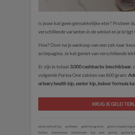
Is jouw kat geen gemakkelijke eter? Probeer d
verschillende varianten in de winkel en je krijgt t
Hoe? Door na je aankoop van een zak naar keuz
actiepagina. Je kat geniet van verschillende lekk
Er zijn in totaal
3.000 cashbacks beschikbaar
, 
volgende Purina One zakken van 800 gram:
Adu
urinary health kip, senior kip, indoor formula ka
KRIJG JE GELD TER
adult zalm of kip
cashback
geld terug actie
gratis verpakking p
katten
katteneten
kattenvoer
kip
one
purina
purina on