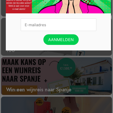
Laat éénmalig GRATIS je container reinigen
Gratis Princess elektrische kachel t.w.v. €
100
Win een wijnreis naar Spanje