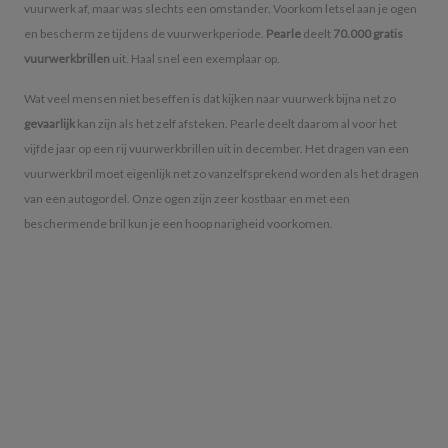
vuurwerk af, maar was slechts een omstander. Voorkom letsel aan je ogen
en bescherm ze tijdens de vuurwerkperiode.
Pearle
deelt
70.000 gratis
vuurwerkbrillen
uit. Haal snel een exemplaar op.
Wat veel mensen niet beseffen is dat kijken naar vuurwerk bijna net zo
gevaarlijk
kan zijn als het zelf afsteken. Pearle deelt daarom al voor het
vijfde jaar op een rij vuurwerkbrillen uit in december. Het dragen van een
vuurwerkbril moet eigenlijk net zo vanzelfsprekend worden als het dragen
van een autogordel. Onze ogen zijn zeer kostbaar en met een
beschermende bril kun je een hoop narigheid voorkomen.