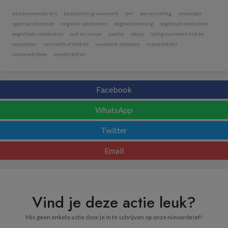
beschermende bril
bescherming vuurwerk
bril
jaarwisseling
nieuwjaar
ogen beschermen
ongeluk voorkomen
oogbescherming
oogletsel voorkomen
oogschade voorkomen
oud en nieuw
pearle
rotjes
veilig vuurwerk kijken
vuurpijlen
vuurwerk afsteken
vuurwerk shoppen
vuurwerkbril
vuurwerkshow
wondertollen
Facebook
WhatsApp
Twitter
Email
Vind je deze actie leuk?
Mis geen enkele actie door je in te schrijven op onze nieuwsbrief!