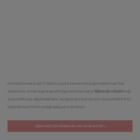
Het laatste wat je wil, is tijdens Oud & Nieuw een tripje maken naar het
ziekenhuis. In het ergste geval krijg je te horen dat je
blijvende schade
hebt
en je zicht voor altijd kwijt bent. Vergeet dus niet om een vuurwerkbril af te
halen bij een Pearle vestiging bij jou in de buurt.
ZOEK HIER EEN PEARLE BIJ JOU IN DE BUURT »