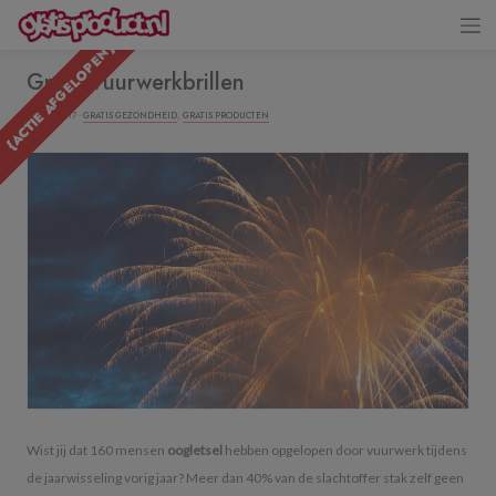
{ACTIE AFGELOPEN}
Gratis vuurwerkbrillen
14/12/2017 ·
GRATIS GEZONDHEID
,
GRATIS PRODUCTEN
Wist jij dat 160 mensen
oogletsel
hebben opgelopen door vuurwerk tijdens
de jaarwisseling vorig jaar? Meer dan 40% van de slachtoffer stak zelf geen