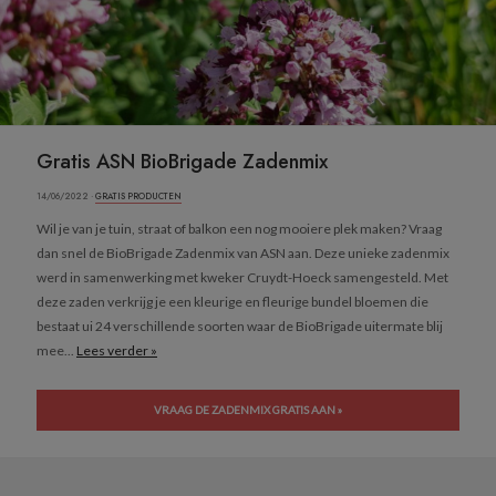
Gratis ASN BioBrigade Zadenmix
14/06/2022 ·
GRATIS PRODUCTEN
Wil je van je tuin, straat of balkon een nog mooiere plek maken? Vraag
dan snel de BioBrigade Zadenmix van ASN aan. Deze unieke zadenmix
werd in samenwerking met kweker Cruydt-Hoeck samengesteld. Met
deze zaden verkrijg je een kleurige en fleurige bundel bloemen die
bestaat ui 24 verschillende soorten waar de BioBrigade uitermate blij
mee...
Lees verder »
VRAAG DE ZADENMIX GRATIS AAN »