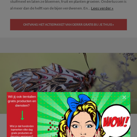
stuifmeel en laten ze bloemen, fruit en planten groeien. Ondertussen is
al meer dan de helft van de bijen verdwenen. En...
Lees verder »
ONTVANG HET ACTIEPAKKET VAN OERRR GRATIS BIJ JE THUIS »
×
Gratis zadenkaart van Wilder Land
13/05/2021 ·
GRATIS ETEN/DRINKEN
,
GRATIS GEZONDHEID
,
GRATIS VRIJETIJDSBESTEDING