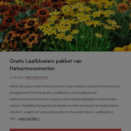
Gratis Laatbloeiers pakket van
Natuurmonumenten
23/09/2024 ·
GRATIS PRODUCTEN
Wil jij dit najaar meer kleur in je tuin maar weet je niet goed hoe hieraan
te beginnen? Met het gratis Laatbloeiers Actiepakket van
Natuurmonumenten omring jij jezelf heel gemakkelijk met kleurrijke
natuur. Tegelijkertijd geef jij de biodiversiteit een boost en help je bijen,
vlinders, vogels en vele andere dieren de winter door. Laatbloeiers
zijn...
Lees verder »