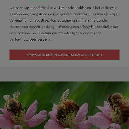
Op maandag 22 april vierden we Nationale Zaaidag en in het verlengde
daarvan kan je nog steeds gratis bijenmix bloemzaadjes aanvragen bij de
Vereniging Homeopathie. Homeopathie kan immers niet zonder
bloemen en planten. En de bij is uiteraard een belangrijke schakel in het
voortbestaan van de natuur want zonder bijen is er ook geen
bestuiving....
Lees verder »
ONTVANG DE BLOEMENZAADJES GRATIS BIJ JE THUIS »