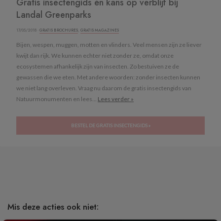
Gratis insectengids én kans op verblijf bij
Landal Greenparks
17/05/2018 ·
GRATIS BROCHURES
,
GRATIS MAGAZINES
Bijen, wespen, muggen, motten en vlinders. Veel mensen zijn ze liever
kwijt dan rijk. We kunnen echter niet zonder ze, omdat onze
ecosystemen afhankelijk zijn van insecten. Zo bestuiven ze de
gewassen die we eten. Met andere woorden: zonder insecten kunnen
we niet lang overleven. Vraag nu daarom de gratis insectengids van
Natuurmonumenten en lees...
Lees verder »
BESTEL DE GRATIS INSECTENGIDS »
Mis deze acties ook niet: