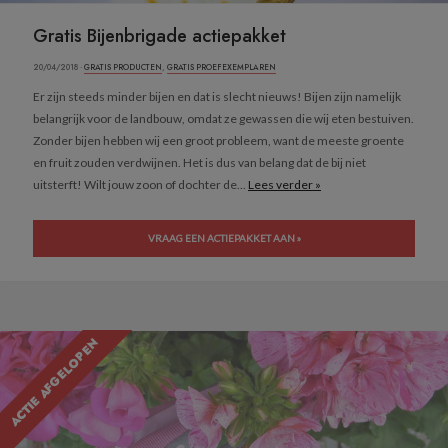
Gratis Bijenbrigade actiepakket
20/04/2018 ·
GRATIS PRODUCTEN
,
GRATIS PROEFEXEMPLAREN
Er zijn steeds minder bijen en dat is slecht nieuws! Bijen zijn namelijk
belangrijk voor de landbouw, omdat ze gewassen die wij eten bestuiven.
Zonder bijen hebben wij een groot probleem, want de meeste groente
en fruit zouden verdwijnen. Het is dus van belang dat de bij niet
uitsterft! Wilt jouw zoon of dochter de...
Lees verder »
VRAAG EEN ACTIEPAKKET AAN »
ACTIE AFGELOPEN