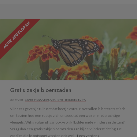
ACTIE AFGELOPEN
Gratis zakje bloemzaden
27/10/2018 ·
GRATIS PRODUCTEN
,
GRATIS VRIJETIJDSBESTEDING
Vlinders geven je tuin net dat beetje extra. Bovendien is het fantastisch
om te zien hoe een rupsje zich ontpopt tot een wezen met prachtige
vleugels. Wil jij volgend jaar ook vrolijk fladderende vlinders in de tuin?
Vraag dan een gratis zakje bloemzaden aan bij de Vlinderstichting. De
zaadjes die je ontvangt worden ook wel...
Lees verder »