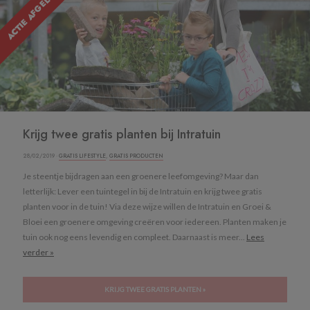
ACTIE AFGELOPEN
Krijg twee gratis planten bij Intratuin
28/02/2019 ·
GRATIS LIFESTYLE
,
GRATIS PRODUCTEN
Je steentje bijdragen aan een groenere leefomgeving? Maar dan
letterlijk: Lever een tuintegel in bij de Intratuin en krijg twee gratis
planten voor in de tuin! Via deze wijze willen de Intratuin en Groei &
Bloei een groenere omgeving creëren voor iedereen. Planten maken je
tuin ook nog eens levendig en compleet. Daarnaast is meer...
Lees
verder »
KRIJG TWEE GRATIS PLANTEN »