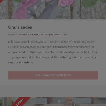
Gratis zaden
15/04/2019 ·
GRATIS PRODUCTEN
,
GRATIS VRIJETIJDSBESTEDING
Er is beter weer in zicht. Des te meer zin hebben wij Nederlanders om
de tuin in te gaan en onze handen vuil te maken. Profiteer daarom nu
van gratis zaden! Op 22 april is het Nationale Zaaidag voor de bij. Help jij
‘m graag een handje? Haal dan vanaf 10 april biologisch bloemzaad af bij
een...
Lees verder »
HAAL JOUW GRATIS ZADEN OP »