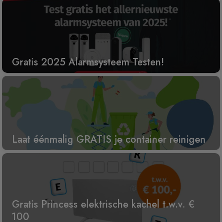
Gratis 2025 Alarmsysteem Testen!
Laat éénmalig GRATIS je container reinigen
Gratis Princess elektrische kachel t.w.v. €
100