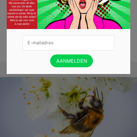
Of je nou wel of geen groene vingers hebt, dit is een hartstikke leuke
actie die je niet wilt missen. Je kunt nu een gratis zadenkaart van Wilder
Land ontvangen. Het doel is het herstellen van de Nederlandse
biodiversiteit. Hoe dan? Door meer kruiden te zaaien waardoor er weer
meer bijen, vogels en vlinders zullen verschijnen....
Lees verder »
ONTVANG EEN GRATIS ZAKJE »