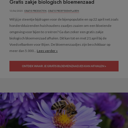
Gratis zakje biologisch bloemenzaad
13/04/2025 ·
GRATIS PRODUCTEN
,
GRATIS PROEFEXEMPLAREN
Wil jij je steentje bijdragen voor de bijenpopulatie en op 22 april net zoals
honderdduizenden huishoudens zaadjes zaaien om een bloeiende
omgeving voor bijen te creëren? Ga dan zeker een gratis zakje
biologisch bloemenzaad afhalen. Dit kan tot en met 21 april bij de
Voedselbanken voor Bijen. De bloemenzaadjes zijn beschikbaar op
meer dan 5.000...
Lees verder »
ONTDEK WAAR JE GRATIS BLOEMENZAADJES KAN AFHALEN »