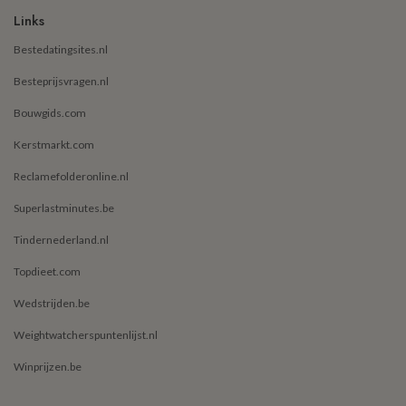
Links
Bestedatingsites.nl
Besteprijsvragen.nl
Bouwgids.com
Kerstmarkt.com
Reclamefolderonline.nl
Superlastminutes.be
Tindernederland.nl
Topdieet.com
Wedstrijden.be
Weightwatcherspuntenlijst.nl
Winprijzen.be