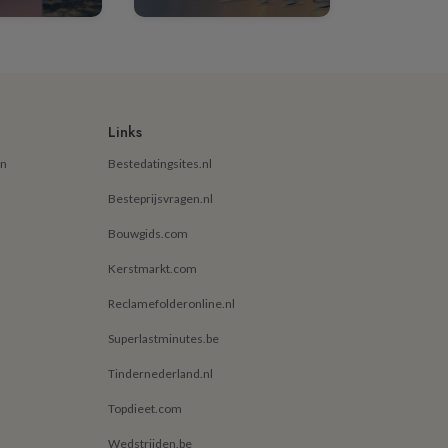
Links
en
Bestedatingsites.nl
Besteprijsvragen.nl
Bouwgids.com
Kerstmarkt.com
Reclamefolderonline.nl
Superlastminutes.be
Tindernederland.nl
Topdieet.com
Wedstrijden.be