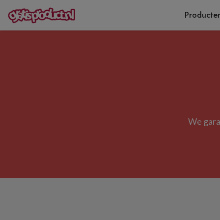
Producte
We garan