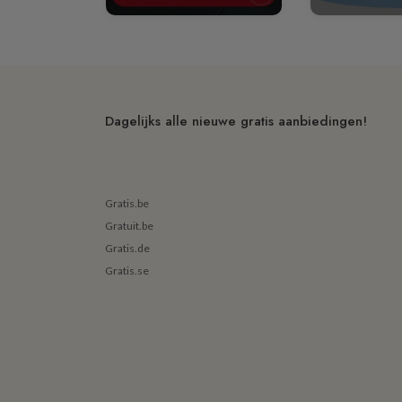
Dagelijks alle nieuwe gratis aanbiedingen!
Gratis.be
Gratuit.be
Gratis.de
Gratis.se