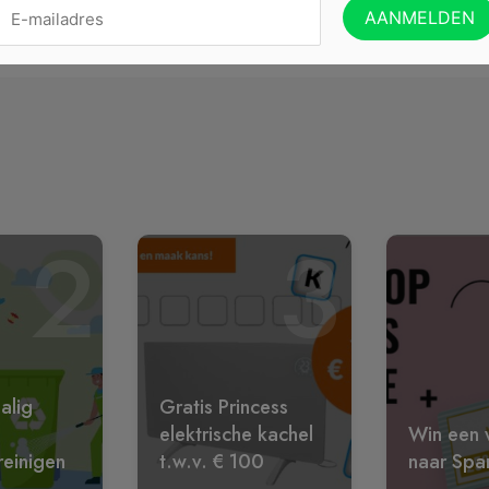
IK WIL DE BMI-BUIKMETE
2
3
alig
Gratis Princess
elektrische kachel
Win een w
reinigen
t.w.v. € 100
naar Spa