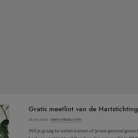
Gratis meetlint van de Hartstichting
06/07/2026 ·
GRATIS PRODUCTEN
Wil je graag te weten komen of je een gezond gewicht