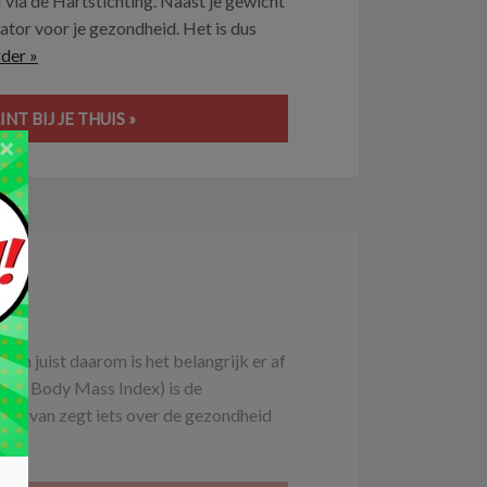
via de Hartstichting. Naast je gewicht
ator voor je gezondheid. Het is dus
rder »
T BIJ JE THUIS »
×
e en juist daarom is het belangrijk er af
wel: Body Mass Index) is de
 hiervan zegt iets over de gezondheid