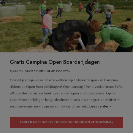
Gratis Campina Open Boerderijdagen
11/05/2024 ·
GRATIS DIENSTEN
,
GRATIS PRODUCTEN
Ook dit jaar zijn we van harte welkom op de boerderijen van Campina
tijdens de Open Boerderijdagen! Op maandag 20 mei zetten maar liefst
68 boerderijen in ons land hun deuren open voor bezoekers. Op de
Open Boerderijdagen kan je deelnemen aan diverse gratis activiteiten
en proeverijen en krijg je een uniek inzicht in het...
Lees verder »
ONTDEK ALLES OVER DE OPEN BOERDERIJDAGEN VAN CAMPINA »