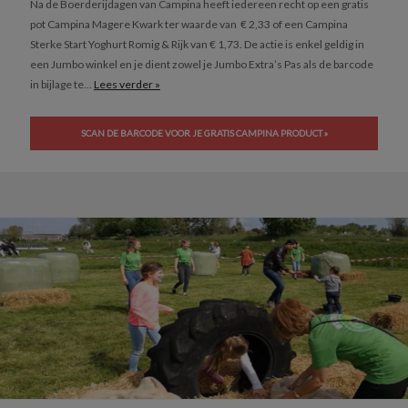
Na de Boerderijdagen van Campina heeft iedereen recht op een gratis
pot Campina Magere Kwark ter waarde van € 2,33 of een Campina
Sterke Start Yoghurt Romig & Rijk van € 1,73. De actie is enkel geldig in
een Jumbo winkel en je dient zowel je Jumbo Extra’s Pas als de barcode
in bijlage te...
Lees verder »
SCAN DE BARCODE VOOR JE GRATIS CAMPINA PRODUCT »