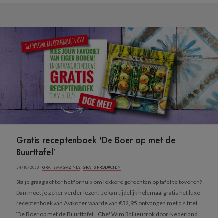
Gratis receptenboek 'De Boer op met de
Buurttafel'
24/10/2023 ·
GRATIS MAGAZINES
,
GRATIS PRODUCTEN
Sta je graag achter het fornuis om lekkere gerechten op tafel te toveren?
Dan moet je zeker verder lezen! Je kan tijdelijk helemaal gratis het luxe
receptenboek van Aviko ter waarde van €32,95 ontvangen met als titel
‘De Boer op met de Buurttafel’. Chef Wim Ballieu trok door Nederland