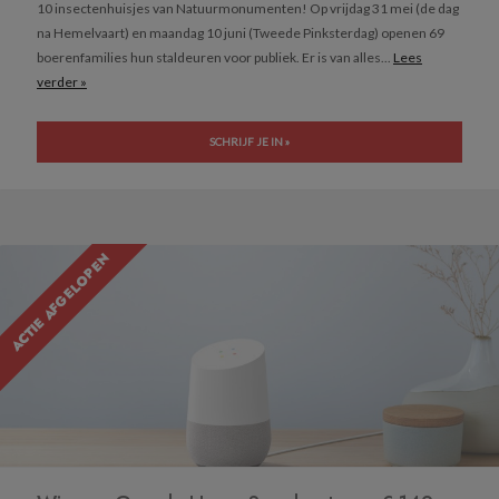
10 insectenhuisjes van Natuurmonumenten! Op vrijdag 31 mei (de dag
na Hemelvaart) en maandag 10 juni (Tweede Pinksterdag) openen 69
boerenfamilies hun staldeuren voor publiek. Er is van alles...
Lees
verder »
SCHRIJF JE IN »
ACTIE AFGELOPEN