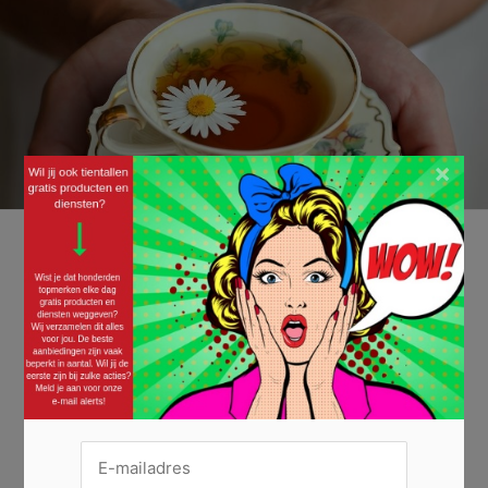
×
Twee gratis theezakjes van Or Tea?
05/05/2021 ·
GRATIS ETEN/DRINKEN
,
GRATIS PROEFEXEMPLAREN
Thee is lekker én gezond. Probeer jij maar al te graag nieuwe smaakjes
uit? Probeer dan nu de twee gratis theezakjes van Or Tea?! Or Tea? is
uniek geblend. Hun thee is natuurlijk én biologisch. Dat wil zeggen dat
hun melanges biologisch gecertificeerd zijn en afkomstig komt van
kleinere boerderijen. Ook zitten er geen kunstmatige smaakstoffen...
Lees verder »