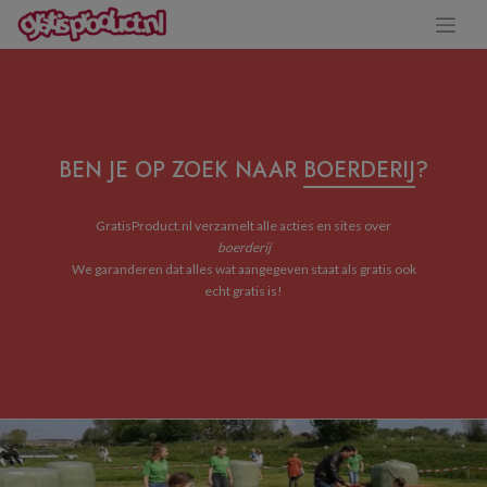
BEN JE OP ZOEK NAAR
BOERDERIJ
?
GratisProduct.nl verzamelt alle acties en sites over
boerderij
We garanderen dat alles wat aangegeven staat als gratis ook
echt gratis is!