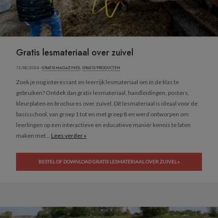
Gratis lesmateriaal over zuivel
12/08/2024 ·
GRATIS MAGAZINES
,
GRATIS PRODUCTEN
Zoek je nog interessant en leerrijk lesmateriaal om in de klas te
gebruiken? Ontdek dan gratis lesmateriaal, handleidingen, posters,
kleurplaten en brochures over zuivel. Dit lesmateriaal is ideaal voor de
basisschool, van groep 1 tot en met groep 8 en werd ontworpen om
leerlingen op een interactieve en educatieve manier kennis te laten
maken met...
Lees verder »
BESTEL OF DOWNLOAD GRATIS LESMATERIAAL OVER ZUIVEL »