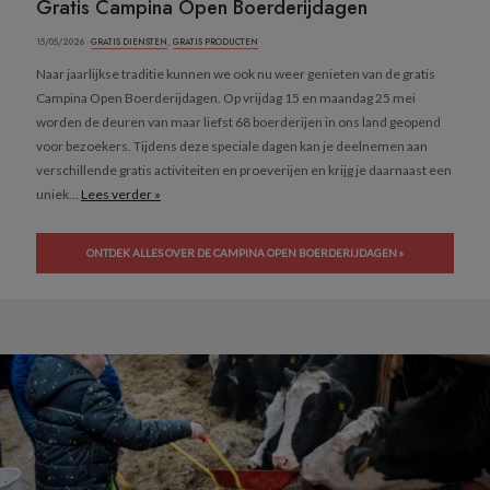
Gratis Campina Open Boerderijdagen
15/05/2026 ·
GRATIS DIENSTEN
,
GRATIS PRODUCTEN
Naar jaarlijkse traditie kunnen we ook nu weer genieten van de gratis
Campina Open Boerderijdagen. Op vrijdag 15 en maandag 25 mei
worden de deuren van maar liefst 68 boerderijen in ons land geopend
voor bezoekers. Tijdens deze speciale dagen kan je deelnemen aan
verschillende gratis activiteiten en proeverijen en krijg je daarnaast een
uniek...
Lees verder »
ONTDEK ALLES OVER DE CAMPINA OPEN BOERDERIJDAGEN »