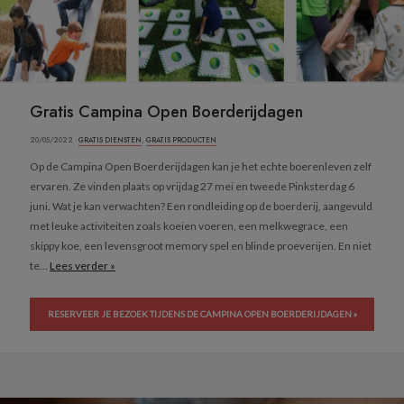
Gratis Campina Open Boerderijdagen
20/05/2022 ·
GRATIS DIENSTEN
,
GRATIS PRODUCTEN
Op de Campina Open Boerderijdagen kan je het echte boerenleven zelf
ervaren. Ze vinden plaats op vrijdag 27 mei en tweede Pinksterdag 6
juni. Wat je kan verwachten? Een rondleiding op de boerderij, aangevuld
met leuke activiteiten zoals koeien voeren, een melkwegrace, een
skippy koe, een levensgroot memory spel en blinde proeverijen. En niet
te...
Lees verder »
RESERVEER JE BEZOEK TIJDENS DE CAMPINA OPEN BOERDERIJDAGEN »