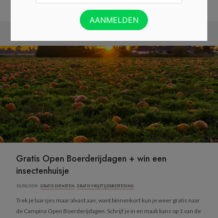
CLAIM JOUW TWEE GRATIS SAMPLES »
Gratis Open Boerderijdagen + win een
insectenhuisje
20/05/2019 ·
GRATIS DIENSTEN
,
GRATIS VRIJETIJDSBESTEDING
Trek je laarsjes maar alvast aan, want binnenkort kun je weer gratis naar
de Campina Open Boerderijdagen. Schrijf je in en maak kans op 1 van de