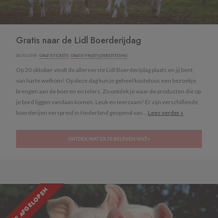
Gratis naar de Lidl Boerderijdag
06/10/2018 ·
GRATIS TICKETS
,
GRATIS VRIJETIJDSBESTEDING
Op 20 oktober vindt de allereerste Lidl Boerderijdag plaats en jij bent
van harte welkom! Op deze dag kun je geheel kosteloos een bezoekje
brengen aan de boeren en telers. Zo ontdek je waar de producten die op
je bord liggen vandaan komen. Leuk en leerzaam! Er zijn verschillende
boerderijen verspreid in Nederland geopend van...
Lees verder »
ONTDEK WAT ER TE BELEVEN VALT »
ACTIE AFGELOPEN