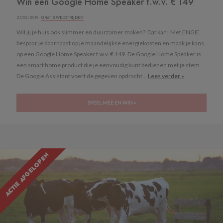
Win een Google Home Speaker t.w.v. € 149
27/03/2019 ·
GRATIS WEDSTRIJDEN
Wil jij je huis ook slimmer en duurzamer maken? Dat kan! Met ENGIE
bespaar je daarnaast op je maandelijkse energiekosten en maak je kans
op een Google Home Speaker t.w.v. € 149. De Google Home Speaker is
een smart home product die je eenvoudig kunt bedienen met je stem.
De Google Assistant voert de gegeven opdracht...
Lees verder »
SPEEL MEE EN WIN »
ACTIE AFGELOPEN