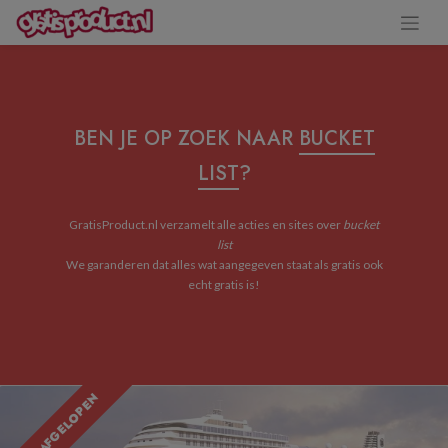
BEN JE OP ZOEK NAAR
BUCKET
LIST
?
GratisProduct.nl verzamelt alle acties en sites over
bucket
list
We garanderen dat alles wat aangegeven staat als gratis ook
echt gratis is!
ACTIE AFGELOPEN