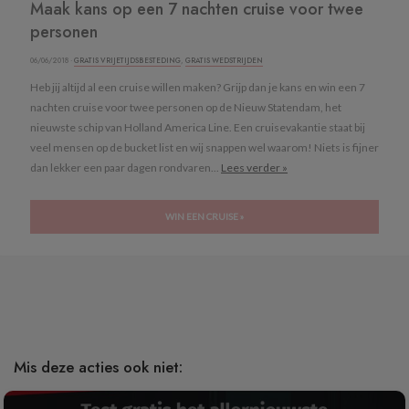
Maak kans op een 7 nachten cruise voor twee
personen
06/06/2018 ·
GRATIS VRIJETIJDSBESTEDING
,
GRATIS WEDSTRIJDEN
Heb jij altijd al een cruise willen maken? Grijp dan je kans en win een 7
nachten cruise voor twee personen op de Nieuw Statendam, het
nieuwste schip van Holland America Line. Een cruisevakantie staat bij
veel mensen op de bucket list en wij snappen wel waarom! Niets is fijner
dan lekker een paar dagen rondvaren...
Lees verder »
WIN EEN CRUISE »
Mis deze acties ook niet: