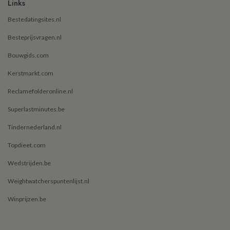
Links
Bestedatingsites.nl
Besteprijsvragen.nl
Bouwgids.com
Kerstmarkt.com
Reclamefolderonline.nl
Superlastminutes.be
Tindernederland.nl
Topdieet.com
Wedstrijden.be
Weightwatcherspuntenlijst.nl
Winprijzen.be