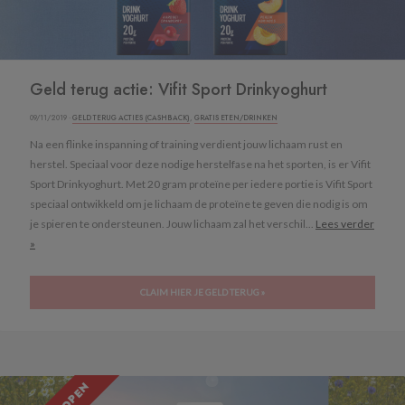
Geld terug actie: Vifit Sport Drinkyoghurt
09/11/2019 ·
GELD TERUG ACTIES (CASHBACK)
,
GRATIS ETEN/DRINKEN
Na een flinke inspanning of training verdient jouw lichaam rust en
herstel. Speciaal voor deze nodige herstelfase na het sporten, is er Vifit
Sport Drinkyoghurt. Met 20 gram proteïne per iedere portie is Vifit Sport
speciaal ontwikkeld om je lichaam de proteïne te geven die nodig is om
je spieren te ondersteunen. Jouw lichaam zal het verschil...
Lees verder
»
CLAIM HIER JE GELD TERUG »