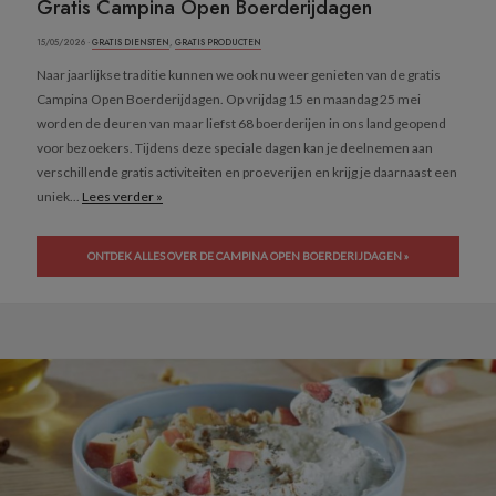
Gratis Campina Open Boerderijdagen
15/05/2026 ·
GRATIS DIENSTEN
,
GRATIS PRODUCTEN
Naar jaarlijkse traditie kunnen we ook nu weer genieten van de gratis
Campina Open Boerderijdagen. Op vrijdag 15 en maandag 25 mei
worden de deuren van maar liefst 68 boerderijen in ons land geopend
voor bezoekers. Tijdens deze speciale dagen kan je deelnemen aan
verschillende gratis activiteiten en proeverijen en krijg je daarnaast een
uniek...
Lees verder »
ONTDEK ALLES OVER DE CAMPINA OPEN BOERDERIJDAGEN »