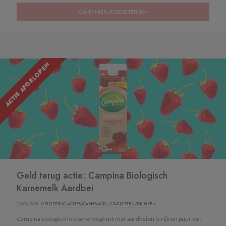
CLAIM HIER JE GELD TERUG »
ACTIE AFGELOPEN
Geld terug actie: Campina Biologisch
Karnemelk Aardbei
13/08/2019 ·
GELD TERUG ACTIES (CASHBACK)
,
GRATIS ETEN/DRINKEN
Campina biologische boerenyoghurt met aardbeien is rijk en puur van