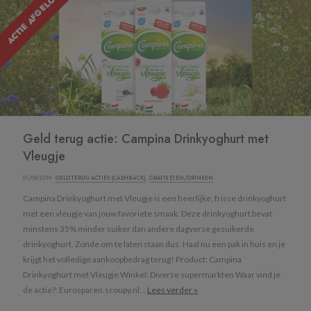
ACTIE AFGELOPEN
Geld terug actie: Campina Drinkyoghurt met
Vleugje
01/09/2019 ·
GELD TERUG ACTIES (CASHBACK)
,
GRATIS ETEN/DRINKEN
Campina Drinkyoghurt met Vleugje is een heerlijke, frisse drinkyoghurt
met een vleugje van jouw favoriete smaak. Deze drinkyoghurt bevat
minstens 35% minder suiker dan andere dagverse gesuikerde
drinkyoghurt. Zonde om te laten staan dus. Haal nu een pak in huis en je
krijgt het volledige aankoopbedrag terug! Product: Campina
Drinkyoghurt met Vleugje Winkel: Diverse supermarkten Waar vind je
de actie?: Eurosparen.scoupy.nl...
Lees verder »