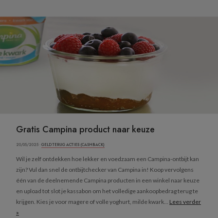
Gratis Campina product naar keuze
20/05/2025 ·
GELD TERUG ACTIES (CASHBACK)
Wil je zelf ontdekken hoe lekker en voedzaam een Campina-ontbijt kan
zijn? Vul dan snel de ontbijtchecker van Campina in! Koop vervolgens
één van de deelnemende Campina producten in een winkel naar keuze
en upload tot slot je kassabon om het volledige aankoopbedrag terug te
krijgen. Kies je voor magere of volle yoghurt, milde kwark...
Lees verder
»