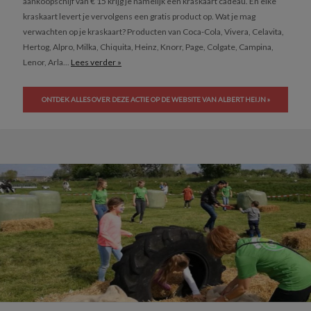
aankoopschijf van € 15 krijg je namelijk een kraskaart cadeau. En elke
kraskaart levert je vervolgens een gratis product op. Wat je mag
verwachten op je kraskaart? Producten van Coca-Cola, Vivera, Celavita,
Hertog, Alpro, Milka, Chiquita, Heinz, Knorr, Page, Colgate, Campina,
Lenor, Arla...
Lees verder »
ONTDEK ALLES OVER DEZE ACTIE OP DE WEBSITE VAN ALBERT HEIJN »