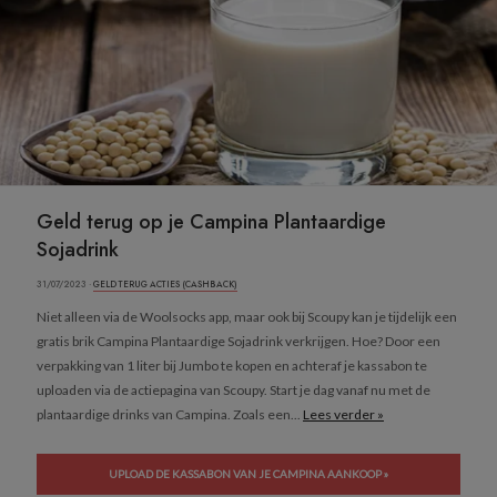
Geld terug op je Campina Plantaardige
Sojadrink
31/07/2023 ·
GELD TERUG ACTIES (CASHBACK)
Niet alleen via de Woolsocks app, maar ook bij Scoupy kan je tijdelijk een
gratis brik Campina Plantaardige Sojadrink verkrijgen. Hoe? Door een
verpakking van 1 liter bij Jumbo te kopen en achteraf je kassabon te
uploaden via de actiepagina van Scoupy. Start je dag vanaf nu met de
plantaardige drinks van Campina. Zoals een...
Lees verder »
UPLOAD DE KASSABON VAN JE CAMPINA AANKOOP »