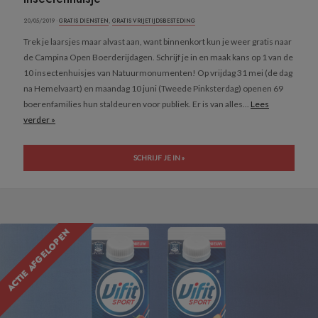
20/05/2019 ·
GRATIS DIENSTEN
,
GRATIS VRIJETIJDSBESTEDING
Trek je laarsjes maar alvast aan, want binnenkort kun je weer gratis naar
de Campina Open Boerderijdagen. Schrijf je in en maak kans op 1 van de
10 insectenhuisjes van Natuurmonumenten! Op vrijdag 31 mei (de dag
na Hemelvaart) en maandag 10 juni (Tweede Pinksterdag) openen 69
boerenfamilies hun staldeuren voor publiek. Er is van alles...
Lees
verder »
SCHRIJF JE IN »
ACTIE AFGELOPEN