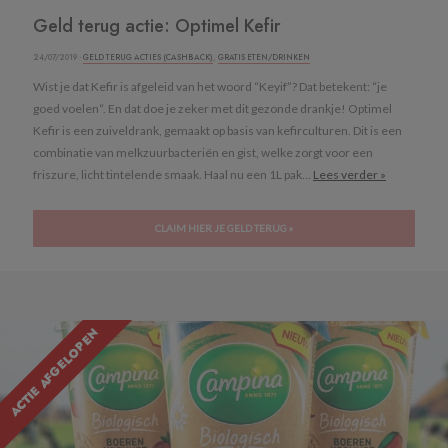
Geld terug actie: Optimel Kefir
24/07/2019 ·
GELD TERUG ACTIES (CASHBACK)
,
GRATIS ETEN/DRINKEN
Wist je dat Kefir is afgeleid van het woord “Keyif”? Dat betekent: “je
goed voelen“. En dat doe je zeker met dit gezonde drankje! Optimel
Kefir is een zuiveldrank, gemaakt op basis van kefirculturen. Dit is een
combinatie van melkzuurbacteriën en gist, welke zorgt voor een
friszure, licht tintelende smaak. Haal nu een 1L pak...
Lees verder »
CLAIM HIER JE GELD TERUG »
ACTIE AFGELOPEN