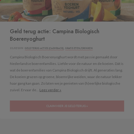
Geld terug actie: Campina Biologisch
Boerenyoghurt
23/07/2019 ·
GELD TERUG ACTIES (CASHBACK)
,
GRATIS ETEN/DRINKEN
Campina Biologisch Boerenyoghurt wordt met passie gemaakt door
Nederlandse boerenfamilies. Liefde voor de natuur en de koeien. Dát is
wat de boerenfamilies van Campina Biologisch drijft. Al generaties lang.
De koeien grazen op groene, bloemrijke weiden, waar de natuur lekker
haar gang kan gaan. Zo laten we je genieten van (h)eerlijke biologische
zuivel. Ervaar de...
Lees verder »
CLAIM HIER JE GELD TERUG »