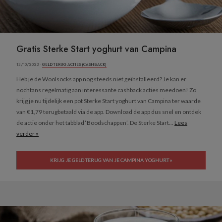
Gratis Sterke Start yoghurt van Campina
13/10/2023 ·
GELD TERUG ACTIES (CASHBACK)
Heb je de Woolsocks app nog steeds niet geïnstalleerd? Je kan er
nochtans regelmatig aan interessante cashback acties meedoen! Zo
krijg je nu tijdelijk een pot Sterke Start yoghurt van Campina ter waarde
van €1,79 terugbetaald via de app. Download de app dus snel en ontdek
de actie onder het tabblad ‘Boodschappen’. De Sterke Start...
Lees
verder »
KRIJG JE GELD TERUG VAN JE CAMPINA YOGHURT »