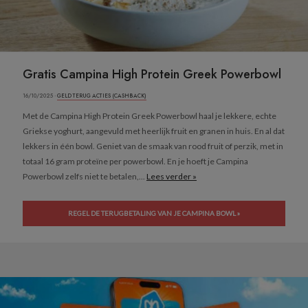
Gratis Campina High Protein Greek Powerbowl
16/10/2025 ·
GELD TERUG ACTIES (CASHBACK)
Met de Campina High Protein Greek Powerbowl haal je lekkere, echte
Griekse yoghurt, aangevuld met heerlijk fruit en granen in huis. En al dat
lekkers in één bowl. Geniet van de smaak van rood fruit of perzik, met in
totaal 16 gram proteïne per powerbowl. En je hoeft je Campina
Powerbowl zelfs niet te betalen,...
Lees verder »
REGEL DE TERUGBETALING VAN JE CAMPINA BOWL »