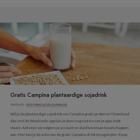
Gratis Campina plantaardige sojadrink
29/07/2023 ·
GELD TERUG ACTIES (CASHBACK)
Wil je de plantaardige sojadrink van Campina gratis proberen? Download
dan snel de Woolsocks app (als je deze nog niet tussen je apps hebt
staan). Activeer vervolgens je account en duid bovenaan boodschappen
aan. Hier kan je de actie van de gratis Campina drink terugvinden. Koop