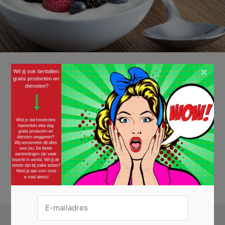
Campina Sterke Start yoghurt 100%
×
terugbetaald
25/02/2023 ·
GELD TERUG ACTIES (CASHBACK)
De Sterke Start yoghurt van Campina helpt je om de dag goed te
beginnen. Deze natuurlijke yoghurt is heerlijk romig én rijk van smaak
en vormt met granen of fruit de perfecte basis voor je ontbijt. En jij kan
deze overheerlijke yoghurt gratis proeven, maar dan moet je er wel
snel bij zijn! Je aankoop...
Lees verder »
KRIJG JE CAMPINA YOGHURT VOLLEDIG TERUGBETAALD »