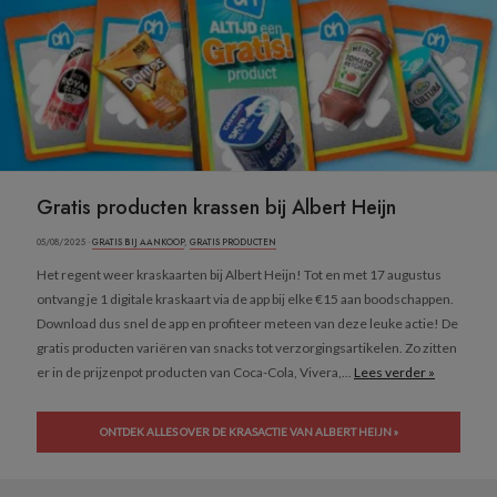
Gratis producten krassen bij Albert Heijn
05/08/2025 ·
GRATIS BIJ AANKOOP
,
GRATIS PRODUCTEN
Het regent weer kraskaarten bij Albert Heijn! Tot en met 17 augustus
ontvang je 1 digitale kraskaart via de app bij elke €15 aan boodschappen.
Download dus snel de app en profiteer meteen van deze leuke actie! De
gratis producten variëren van snacks tot verzorgingsartikelen. Zo zitten
er in de prijzenpot producten van Coca-Cola, Vivera,...
Lees verder »
ONTDEK ALLES OVER DE KRASACTIE VAN ALBERT HEIJN »