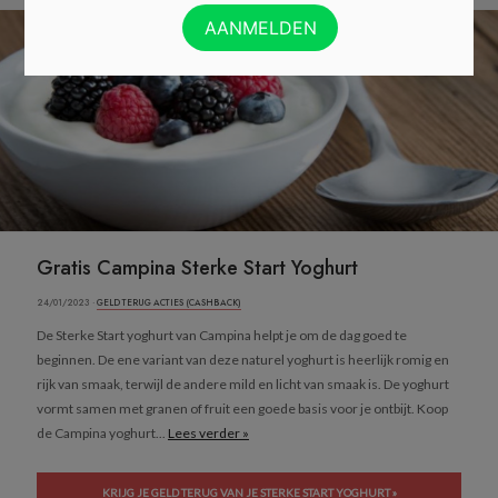
Gratis Campina Sterke Start Yoghurt
24/01/2023 ·
GELD TERUG ACTIES (CASHBACK)
De Sterke Start yoghurt van Campina helpt je om de dag goed te
beginnen. De ene variant van deze naturel yoghurt is heerlijk romig en
rijk van smaak, terwijl de andere mild en licht van smaak is. De yoghurt
vormt samen met granen of fruit een goede basis voor je ontbijt. Koop
de Campina yoghurt...
Lees verder »
KRIJG JE GELD TERUG VAN JE STERKE START YOGHURT »