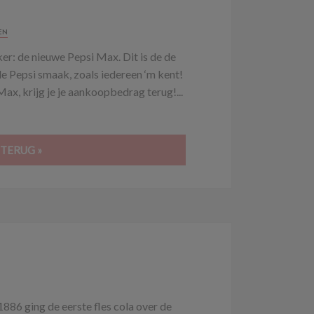
EN
eker: de nieuwe Pepsi Max. Dit is de de
le Pepsi smaak, zoals iedereen ‘m kent!
 Max, krijg je je aankoopbedrag terug!...
 TERUG »
886 ging de eerste fles cola over de