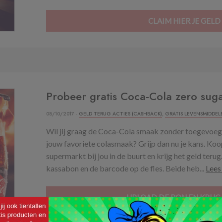
CLAIM HIER JE GELD
Probeer gratis Coca-Cola zero sug
08/10/2017 ·
GELD TERUG ACTIES (CASHBACK)
,
GRATIS LEVENSMIDDEL
Wil jij graag de Coca-Cola smaak zonder toegevoegd
jouw favoriete colasmaak? Grijp dan nu je kans. Koo
supermarkt bij jou in de buurt en krijg het geld teru
kassabon en de barcode op de fles. Beide heb...
Lees
UPLOAD DE BON EN KRIJG