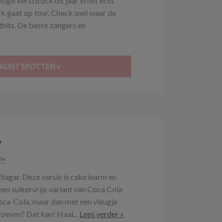
ige kersttruck dit jaar in het echt
ck gaat op tour. Check snel waar de
hits. De beste zangers en
KUNT SPOTTEN »
y
EN
Sugar. Deze versie is caloriearm en
en suikervrije variant van Coca Cola
oca-Cola, maar dan met een vleugje
proeven? Dat kan! Haal...
Lees verder »