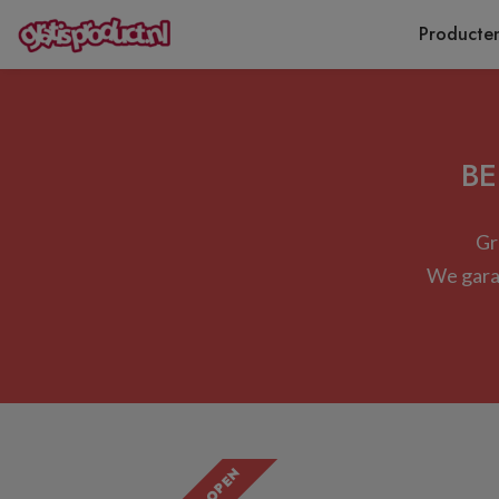
Producte
BE
Gr
We garan