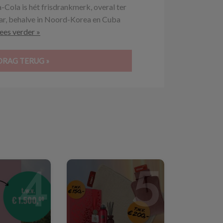
-Cola is hét frisdrankmerk, overal ter
aar, behalve in Noord-Korea en Cuba
ees verder »
DRAG TERUG »
4
5