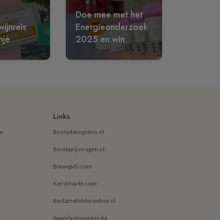
Doe mee met het
ijnreis
Energieonderzoek
nje
2025 en win
Links
en
Bestedatingsites.nl
Besteprijsvragen.nl
Bouwgids.com
Kerstmarkt.com
Reclamefolderonline.nl
Superlastminutes.be