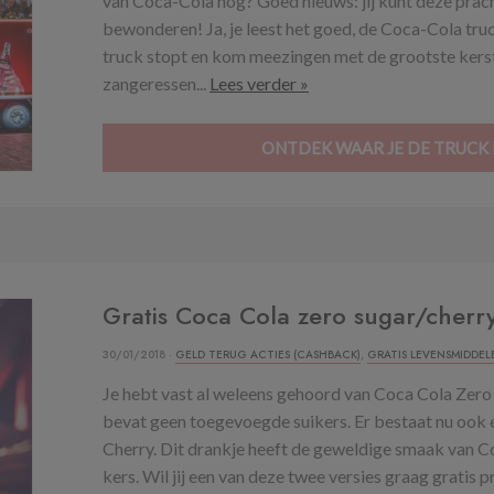
van Coca-Cola nog? Goed nieuws: jij kunt deze pracht
bewonderen! Ja, je leest het goed, de Coca-Cola tru
truck stopt en kom meezingen met de grootste kerst
zangeressen...
Lees verder »
ONTDEK WAAR JE DE TRUCK 
Gratis Coca Cola zero sugar/cherr
30/01/2018 ·
GELD TERUG ACTIES (CASHBACK)
,
GRATIS LEVENSMIDDEL
Je hebt vast al weleens gehoord van Coca Cola Zero 
bevat geen toegevoegde suikers. Er bestaat nu ook e
Cherry. Dit drankje heeft de geweldige smaak van C
kers. Wil jij een van deze twee versies graag gratis 