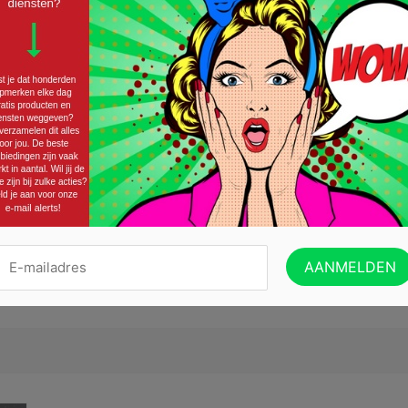
Probeer gratis Coca Cola Zero Sug
01/09/2017 ·
GELD TERUG ACTIES (CASHBACK)
,
GRATIS LEVENSMIDDEL
Ben jij ook zo gek op Coca-Cola, maar hoor je om je 
grote aantal suikerklontjes’ dat er in een fles gaat? D
deze versie zit namelijk geen suiker en Coca Cola Ze
proef je wel die echte Coca-Cola...
Lees verder »
CLAIM HIER JE GELD