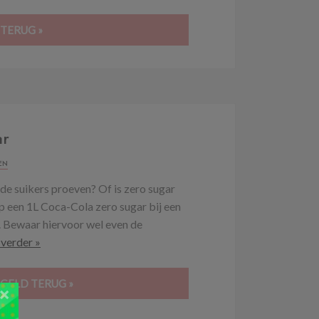
 TERUG »
ar
EN
e suikers proeven? Of is zero sugar
p een 1L Coca-Cola zero sugar bij een
g. Bewaar hiervoor wel even de
 verder »
 GELD TERUG »
×