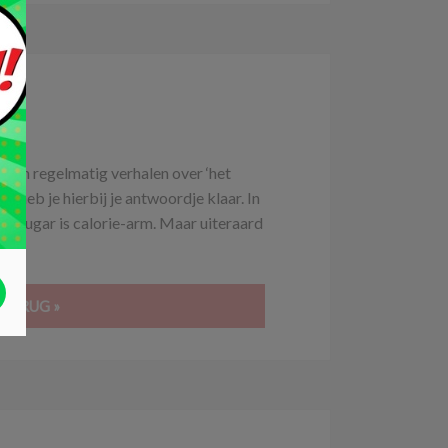
ar
EN
heen regelmatig verhalen over ‘het
an heb je hierbij je antwoordje klaar. In
ro Sugar is calorie-arm. Maar uiteraard
 TERUG »