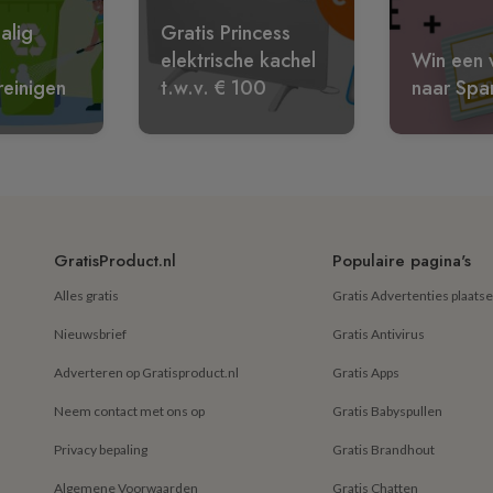
alig
Gratis Princess
elektrische kachel
Win een w
reinigen
t.w.v. € 100
naar Spa
GratisProduct.nl
Populaire pagina's
Alles gratis
Gratis Advertenties plaats
Nieuwsbrief
Gratis Antivirus
Adverteren op Gratisproduct.nl
Gratis Apps
Neem contact met ons op
Gratis Babyspullen
Privacy bepaling
Gratis Brandhout
Algemene Voorwaarden
Gratis Chatten