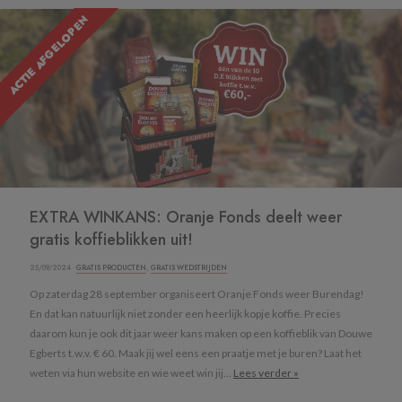
ACTIE AFGELOPEN
EXTRA WINKANS: Oranje Fonds deelt weer
gratis koffieblikken uit!
25/09/2024 ·
GRATIS PRODUCTEN
,
GRATIS WEDSTRIJDEN
Op zaterdag 28 september organiseert Oranje Fonds weer Burendag!
En dat kan natuurlijk niet zonder een heerlijk kopje koffie. Precies
daarom kun je ook dit jaar weer kans maken op een koffieblik van Douwe
Egberts t.w.v. € 60. Maak jij wel eens een praatje met je buren? Laat het
weten via hun website en wie weet win jij...
Lees verder »