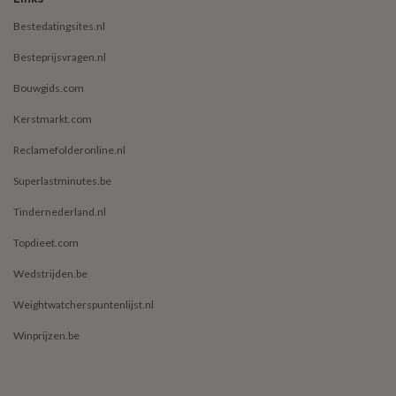
Bestedatingsites.nl
Besteprijsvragen.nl
Bouwgids.com
Kerstmarkt.com
Reclamefolderonline.nl
Superlastminutes.be
Tindernederland.nl
Topdieet.com
Wedstrijden.be
Weightwatcherspuntenlijst.nl
Winprijzen.be