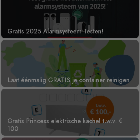
Gratis 2025 Alarmsysteem Testen!
Laat éénmalig GRATIS je container reinigen
Gratis Princess elektrische kachel t.w.v. €
100