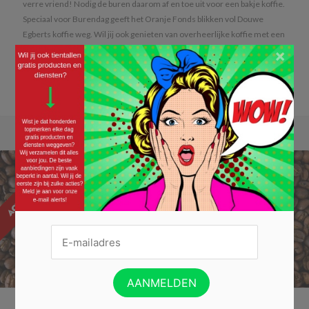
verre vriend! Nodig de buren daarom af en toe uit voor een bakje koffie.
Speciaal voor Burendag geeft het Oranje Fonds blikken vol Douwe
Egberts koffie weg. Wil jij ook genieten van overheerlijke koffie met een
volle, zachte smaak en verfijnd...
Lees verder »
×
WIN KOFFIE VOOR DE HELE BUURT »
ACTIE AFGELOPEN