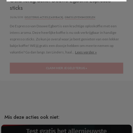
Geld terug actie: Douwe Egberts Espresso
sticks
26/06/2018 ·
GELD TERUG ACTIES (CASHBACK)
,
GRATIS LEVENSMIDDELEN
De Espresso van Douwe Egbert is een krachtige oploskoffie met een
intens aroma. Deze heerlijke koffie is nu ook verkrijgbaar in handige
espresso sticks. Zo kun je overal waar je bent genieten van een lekker
bakje koffie! Wil jij gratis een doosje hebben om mee te nemen op
vakantie? Ga dan langs Jan Linders, haal...
Lees verder »
CLAIM HIER JE GELD TERUG »
Mis deze acties ook niet: