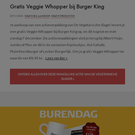
Gratis Veggie Whopper bij Burger King
07/11/2025 ·
GRATIS BIJ AANKOOP
,
GRATIS PRODUCTEN
Je aankoop van een actieverpakking van De Vegetarische Slager levert je
een gratis Veggie Whopper bij Burger King op, en dit nog tot en met
zondag 7 december. De actieverpakkingen vind je terug bij Albert Heijn,
Jumbo of Plus en dit in de varianten Kipstuckjes, Rul Gehakt,
Pluimfeestburger of Lecker Burgerlijk. Om je gratis Veggie Whopper ter
waarde van €8,45 te...
Lees verder »
ONTDEK ALLES OVER DEZE SMAKELIJKE ACTIE VAN DE VEGETARISCHE
SLAGER »