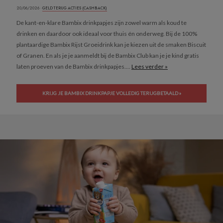
20/06/2026 ·
GELD TERUG ACTIES (CASHBACK)
De kant-en-klare Bambix drinkpapjes zijn zowel warm als koud te
drinken en daardoor ook ideaal voor thuis én onderweg. Bij de 100%
plantaardige Bambix Rijst Groeidrink kan je kiezen uit de smaken Biscuit
of Granen. En als je je aanmeldt bij de Bambix Club kan je je kind gratis
laten proeven van de Bambix drinkpapjes....
Lees verder »
KRIJG JE BAMBIX DRINKPAPJE VOLLEDIG TERUGBETAALD »