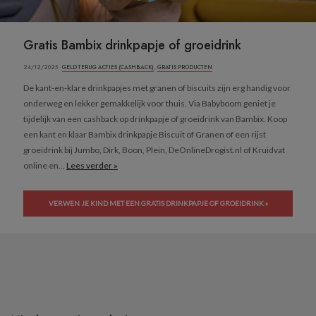
Gratis Bambix drinkpapje of groeidrink
24/12/2025 ·
GELD TERUG ACTIES (CASHBACK)
,
GRATIS PRODUCTEN
De kant-en-klare drinkpapjes met granen of biscuits zijn erg handig voor
onderweg en lekker gemakkelijk voor thuis. Via Babyboom geniet je
tijdelijk van een cashback op drinkpapje of groeidrink van Bambix. Koop
een kant en klaar Bambix drinkpapje Biscuit of Granen of een rijst
groeidrink bij Jumbo, Dirk, Boon, Plein, DeOnlineDrogist.nl of Kruidvat
online en...
Lees verder »
VERWEN JE KIND MET EEN GRATIS DRINKPAPJE OF GROEIDRINK »