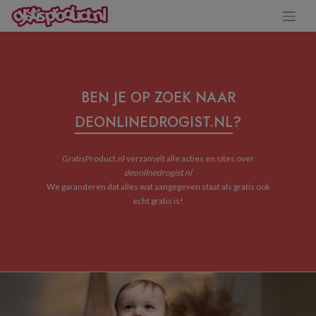
BEN JE OP ZOEK NAAR
DEONLINEDROGIST.NL
?
GratisProduct.nl verzamelt alle acties en sites over
deonlinedrogist.nl
We garanderen dat alles wat aangegeven staat als gratis ook
echt gratis is!