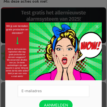
Mis deze acties ook niet:
×
Gratis 2025 Alarmsysteem Testen!
Laat éénmalig GRATIS je container reinigen
Gratis Princess elektrische kachel t.w.v. €