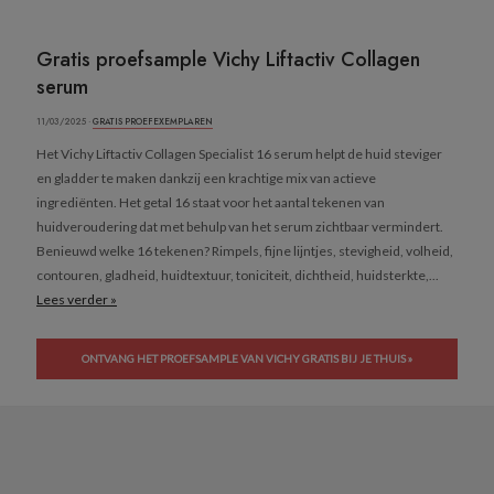
Gratis proefsample Vichy Liftactiv Collagen
serum
11/03/2025 ·
GRATIS PROEFEXEMPLAREN
Het Vichy Liftactiv Collagen Specialist 16 serum helpt de huid steviger
en gladder te maken dankzij een krachtige mix van actieve
ingrediënten. Het getal 16 staat voor het aantal tekenen van
huidveroudering dat met behulp van het serum zichtbaar vermindert.
Benieuwd welke 16 tekenen? Rimpels, fijne lijntjes, stevigheid, volheid,
contouren, gladheid, huidtextuur, toniciteit, dichtheid, huidsterkte,...
Lees verder »
ONTVANG HET PROEFSAMPLE VAN VICHY GRATIS BIJ JE THUIS »