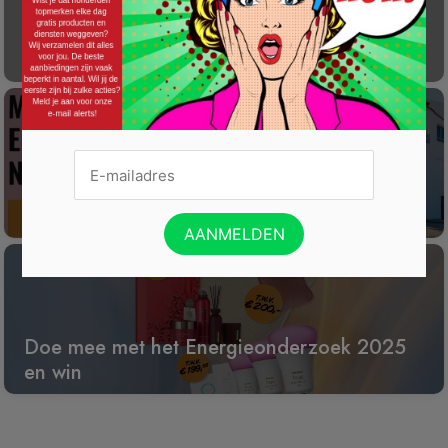
Gratis Princess elektrische kachel t.w.v. €
100
Win een wijnreis naar Spanje
Doe mee met het Energieonderzoek 2025
en win