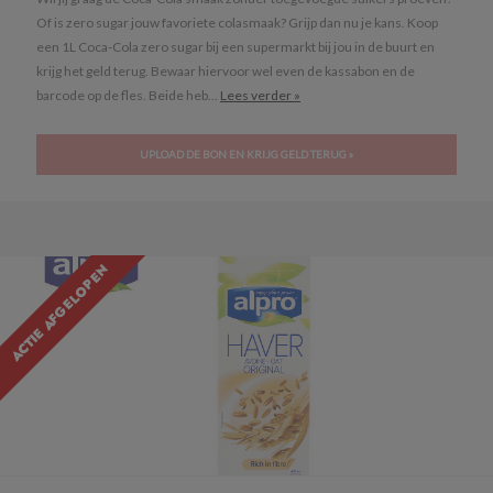
Of is zero sugar jouw favoriete colasmaak? Grijp dan nu je kans. Koop
een 1L Coca-Cola zero sugar bij een supermarkt bij jou in de buurt en
krijg het geld terug. Bewaar hiervoor wel even de kassabon en de
barcode op de fles. Beide heb...
Lees verder »
UPLOAD DE BON EN KRIJG GELD TERUG »
ACTIE AFGELOPEN