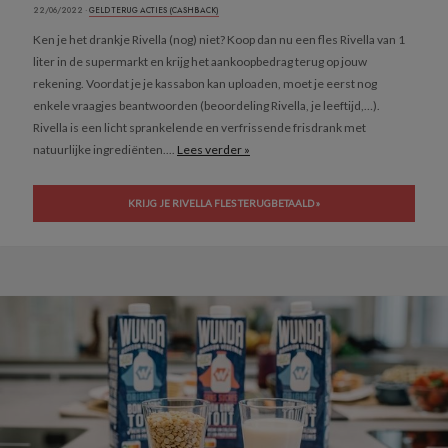
22/06/2022 ·
GELD TERUG ACTIES (CASHBACK)
Ken je het drankje Rivella (nog) niet? Koop dan nu een fles Rivella van 1
liter in de supermarkt en krijg het aankoopbedrag terug op jouw
rekening. Voordat je je kassabon kan uploaden, moet je eerst nog
enkele vraagjes beantwoorden (beoordeling Rivella, je leeftijd,…).
Rivella is een licht sprankelende en verfrissende frisdrank met
natuurlijke ingrediënten....
Lees verder »
KRIJG JE RIVELLA FLES TERUGBETAALD »