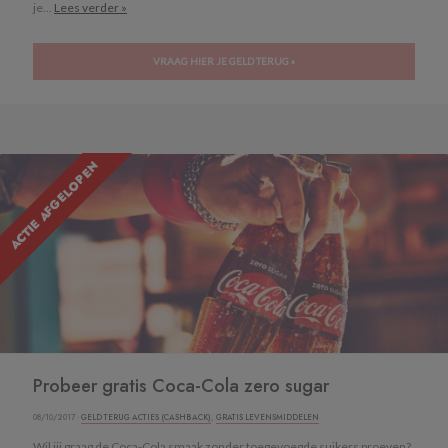
je...
Lees verder »
VRAAG HIER JE GELD TERUG »
ACTIE AFGELOPEN
Probeer gratis Coca-Cola zero sugar
08/10/2017 ·
GELD TERUG ACTIES (CASHBACK)
,
GRATIS LEVENSMIDDELEN
Wil jij graag de Coca-Cola smaak zonder toegevoegde suikers proeven?