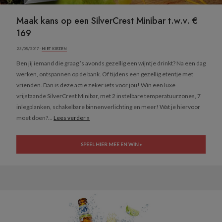
Maak kans op een SilverCrest Minibar t.w.v. €
169
23/08/2017 ·
NIET KIEZEN
Ben jij iemand die graag ’s avonds gezellig een wijntje drinkt? Na een dag
werken, ontspannen op de bank. Of tijdens een gezellig etentje met
vrienden. Dan is deze actie zeker iets voor jou! Win een luxe
vrijstaande SilverCrest Minibar, met 2 instelbare temperatuurzones, 7
inlegplanken, schakelbare binnenverlichting en meer! Wat je hiervoor
moet doen?...
Lees verder »
SPEEL HIER MEE EN WIN »