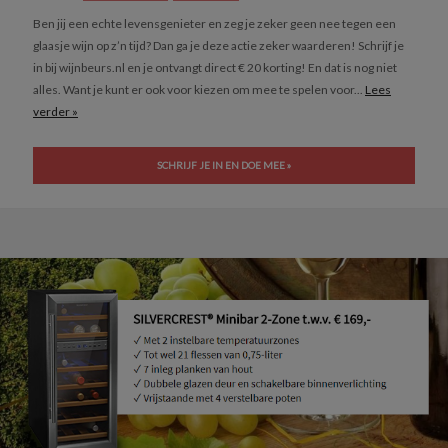
Ben jij een echte levensgenieter en zeg je zeker geen nee tegen een
glaasje wijn op z’n tijd? Dan ga je deze actie zeker waarderen! Schrijf je
in bij wijnbeurs.nl en je ontvangt direct € 20 korting! En dat is nog niet
alles. Want je kunt er ook voor kiezen om mee te spelen voor...
Lees
verder »
SCHRIJF JE IN EN DOE MEE »