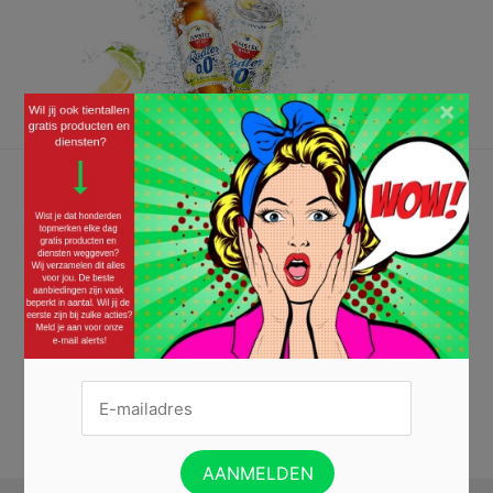
×
Proef Amstel Radler dubbel citrus 0% gratis
03/08/2017 ·
GRATIS LEVENSMIDDELEN
,
GRATIS PRODUCTEN
Ook helemaal gek van Amstel Radler? Deze zomer zullen er
ongetwijfeld de nodige ‘Radlertjes’ gedronken worden tijdens de
barbecue en wie weet wil jij deze topper ook wel eens proberen! De
Amstel Radler dubbel citrus 0% kun je nu gratis proberen. Wanneer je
vier blikjes (33 cl) of een 6-pack in de supermarkt haalt, kun...
Lees
verder »
VRAAG HIER JE GELD TERUG »