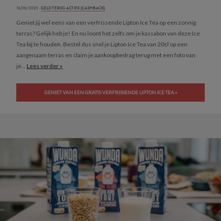
16/06/2025 ·
GELD TERUG ACTIES (CASHBACK)
Geniet jij wel eens van een verfrissende Lipton Ice Tea op een zonnig
terras? Gelijk heb je! En nu loont het zelfs om je kassabon van deze Ice
Tea bij te houden. Bestel dus snel je Lipton Ice Tea van 20cl op een
aangenaam terras en claim je aankoopbedrag terug met een foto van
je...
Lees verder »
GENIET VAN EEN GRATIS VERFRISSENDE LIPTON ICE TEA »