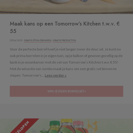
Maak kans op een Tomorrow’s Kitchen t.w.v. €
55
07/04/2019 ·
GRATIS ETEN/DRINKEN
,
GRATIS PRODUCTEN
Voor de perfecte borrel hoef je niet langer meer de deur uit. Je kunt nu
ook prima borrelen in je eigen tuin, op je balkon of gewoon gezellig op de
bank in je woonkamer met de set van Tomorrow’s Kitchen t.w.v. € 55!
Met de winactie van Jumbo maak je kans om een gratis set binnen te
slepen. Tomorrow’s...
Lees verder »
WIN JE EIGEN BORRELSET »