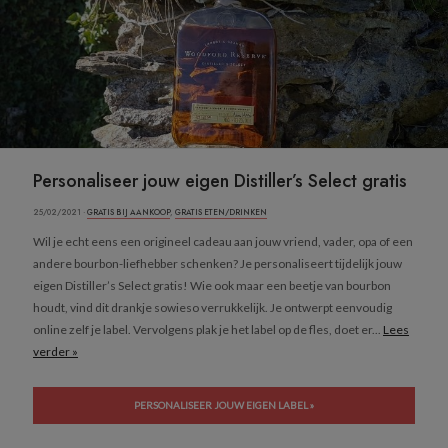
Personaliseer jouw eigen Distiller’s Select gratis
25/02/2021 ·
GRATIS BIJ AANKOOP
,
GRATIS ETEN/DRINKEN
Wil je echt eens een origineel cadeau aan jouw vriend, vader, opa of een
andere bourbon-liefhebber schenken? Je personaliseert tijdelijk jouw
eigen Distiller’s Select gratis! Wie ook maar een beetje van bourbon
houdt, vind dit drankje sowieso verrukkelijk. Je ontwerpt eenvoudig
online zelf je label. Vervolgens plak je het label op de fles, doet er...
Lees
verder »
PERSONALISEER JOUW EIGEN LABEL »