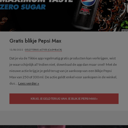
Gratis blikje Pepsi Max
12/08/2022 ·
GELD TERUG ACTIES (CASHBACK)
Dat je via de Tikkie app regelmatig gratis producten kan verkrijgen, wist
je waarschijnlijk al? Indien niet, download de app dan maar snel! Met de
nieuwe actie krijg je je geld terug van je aankoop van een blikje Pepsi
Max van 250 of 330 ml. De actie geldt enkel voor aankopen in de winkel,
dus...
Lees verder »
KRIJG JE GELD TERUG VAN JE BLIKJE PEPSI MAX »