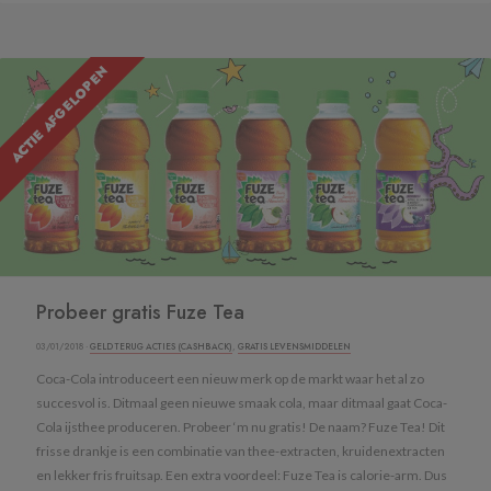
ACTIE AFGELOPEN
Probeer gratis Fuze Tea
03/01/2018 ·
GELD TERUG ACTIES (CASHBACK)
,
GRATIS LEVENSMIDDELEN
Coca-Cola introduceert een nieuw merk op de markt waar het al zo
succesvol is. Ditmaal geen nieuwe smaak cola, maar ditmaal gaat Coca-
Cola ijsthee produceren. Probeer ‘m nu gratis! De naam? Fuze Tea! Dit
frisse drankje is een combinatie van thee-extracten, kruidenextracten
en lekker fris fruitsap. Een extra voordeel: Fuze Tea is calorie-arm. Dus