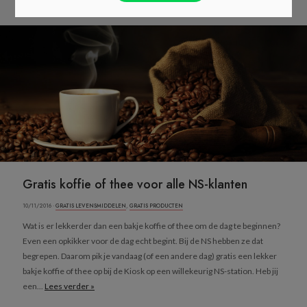
Gratis koffie of thee voor alle NS-klanten
10/11/2016 ·
GRATIS LEVENSMIDDELEN
,
GRATIS PRODUCTEN
Wat is er lekkerder dan een bakje koffie of thee om de dag te beginnen?
Even een opkikker voor de dag echt begint. Bij de NS hebben ze dat
begrepen. Daarom pik je vandaag (of een andere dag) gratis een lekker
bakje koffie of thee op bij de Kiosk op een willekeurig NS-station. Heb jij
een...
Lees verder »