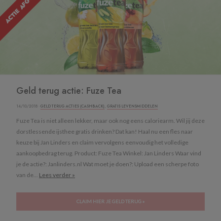
ACTIE AFGELOPEN
Geld terug actie: Fuze Tea
14/10/2018 ·
GELD TERUG ACTIES (CASHBACK)
,
GRATIS LEVENSMIDDELEN
Fuze Tea is niet alleen lekker, maar ook nog eens caloriearm. Wil jij deze
dorstlessende ijsthee gratis drinken? Dat kan! Haal nu een fles naar
keuze bij Jan Linders en claim vervolgens eenvoudig het volledige
aankoopbedrag terug. Product: Fuze Tea Winkel: Jan Linders Waar vind
je de actie?: Janlinders.nl Wat moet je doen?: Upload een scherpe foto
van de...
Lees verder »
CLAIM HIER JE GELD TERUG »