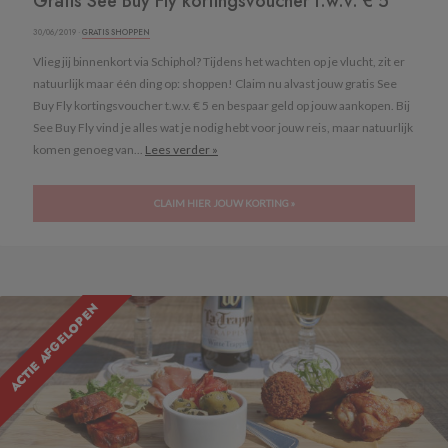
Gratis See Buy Fly kortingsvoucher t.w.v. € 5
30/06/2019 ·
GRATIS SHOPPEN
Vlieg jij binnenkort via Schiphol? Tijdens het wachten op je vlucht, zit er
natuurlijk maar één ding op: shoppen! Claim nu alvast jouw gratis See
Buy Fly kortingsvoucher t.w.v. € 5 en bespaar geld op jouw aankopen. Bij
See Buy Fly vind je alles wat je nodig hebt voor jouw reis, maar natuurlijk
komen genoeg van...
Lees verder »
CLAIM HIER JOUW KORTING »
ACTIE AFGELOPEN