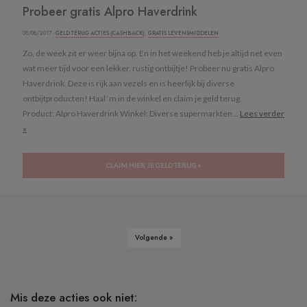
Probeer gratis Alpro Haverdrink
08/08/2017 ·
GELD TERUG ACTIES (CASHBACK)
,
GRATIS LEVENSMIDDELEN
Zo, de week zit er weer bijna op. En in het weekend heb je altijd net even
wat meer tijd voor een lekker, rustig ontbijtje! Probeer nu gratis Alpro
Haverdrink. Deze is rijk aan vezels en is heerlijk bij diverse
ontbijtproducten! Haal ‘m in de winkel en claim je geld terug.
Product: Alpro Haverdrink Winkel: Diverse supermarkten...
Lees verder
»
CLAIM HIER JE GELD TERUG »
Volgende »
Mis deze acties ook niet: