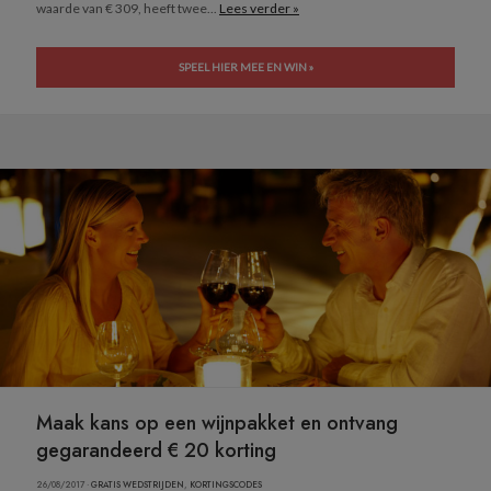
waarde van € 309, heeft twee...
Lees verder »
SPEEL HIER MEE EN WIN »
Maak kans op een wijnpakket en ontvang
gegarandeerd € 20 korting
26/08/2017 ·
GRATIS WEDSTRIJDEN
,
KORTINGSCODES