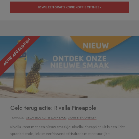
IK WIL EEN GRATIS KOPJE KOFFIE OF THEE »
ACTIE AFGELOPEN
Geld terug actie: Rivella Pineapple
14/08/2020 ·
GELD TERUG ACTIES (CASHBACK)
,
GRATIS ETEN/DRINKEN
Rivella komt met een nieuw smaakje: Rivella Pineapple! Dit is een licht
sprankelende, lekker verfrissende frisdrank met natuurlijke