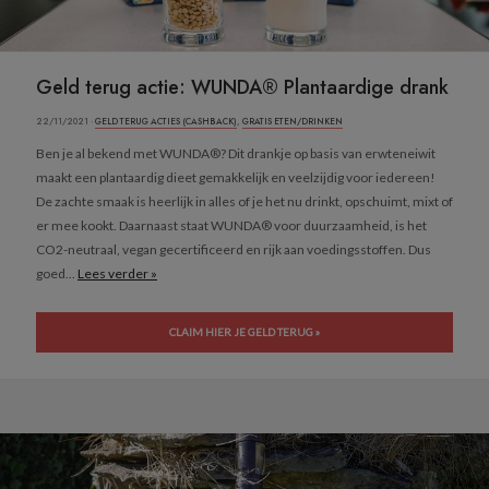
Geld terug actie: WUNDA® Plantaardige drank
22/11/2021 ·
GELD TERUG ACTIES (CASHBACK)
,
GRATIS ETEN/DRINKEN
Ben je al bekend met WUNDA®? Dit drankje op basis van erwteneiwit
maakt een plantaardig dieet gemakkelijk en veelzijdig voor iedereen!
De zachte smaak is heerlijk in alles of je het nu drinkt, opschuimt, mixt of
er mee kookt. Daarnaast staat WUNDA® voor duurzaamheid, is het
CO2-neutraal, vegan gecertificeerd en rijk aan voedingsstoffen. Dus
goed...
Lees verder »
CLAIM HIER JE GELD TERUG »