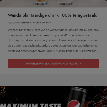
Wunda plantaardige drank 100% terugbetaald
28/01/2023 ·
GELD TERUG ACTIES (CASHBACK)
Wegens het grote succes van de vorige Wunda-actie krijg je nu opnieuw
een product naar keuze helemaal teugbetaald! De actie loopt via
Hashting tot het einde van het jaar, maar kan uiteraard vroeger stoppen
als de voorraad cashbacks op is. De producten van Wunda zijn helemaal
plantaardig met erwteneiwit als basis. Maak je keuze uit...
Lees verder »
PROFITEER VAN EEN GRATIS WUNDA-PRODUCT »