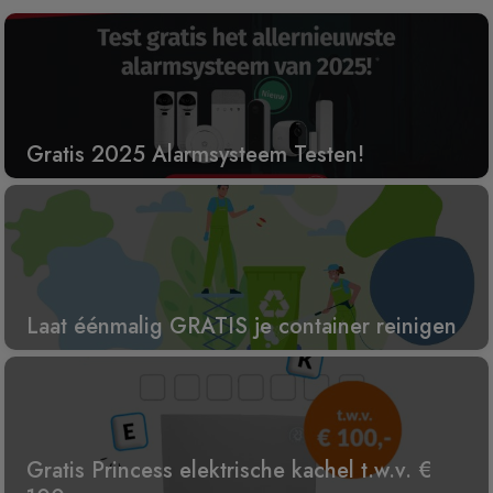
Gratis 2025 Alarmsysteem Testen!
Laat éénmalig GRATIS je container reinigen
Gratis Princess elektrische kachel t.w.v. €