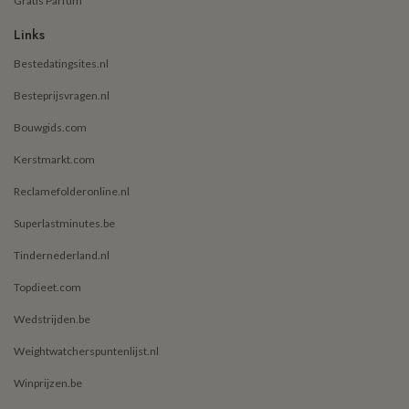
Gratis Parfum
Links
Bestedatingsites.nl
Besteprijsvragen.nl
Bouwgids.com
Kerstmarkt.com
Reclamefolderonline.nl
Superlastminutes.be
Tindernederland.nl
Topdieet.com
Wedstrijden.be
Weightwatcherspuntenlijst.nl
Winprijzen.be