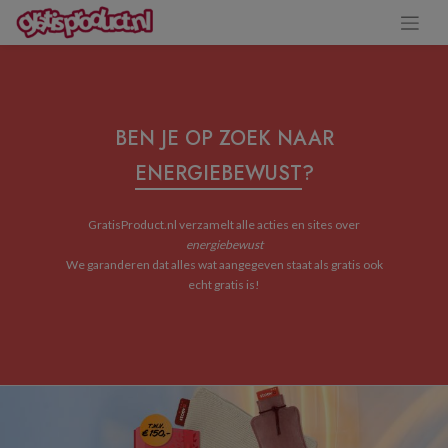
BEN JE OP ZOEK NAAR
ENERGIEBEWUST
?
GratisProduct.nl verzamelt alle acties en sites over
energiebewust
We garanderen dat alles wat aangegeven staat als gratis ook
echt gratis is!