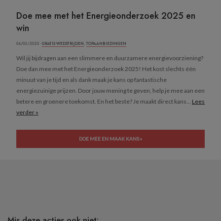
Doe mee met het Energieonderzoek 2025 en
win
04/03/2025 ·
GRATIS WEDSTRIJDEN
,
TOPAANBIEDINGEN
Wil jij bijdragen aan een slimmere en duurzamere energievoorziening?
Doe dan mee met het Energieonderzoek 2025! Het kost slechts één
minuut van je tijd en als dank maak je kans op fantastische
energiezuinige prijzen. Door jouw mening te geven, help je mee aan een
betere en groenere toekomst. En het beste? Je maakt direct kans...
Lees
verder »
DOE MEE EN MAAK KANS »
Mis deze acties ook niet: