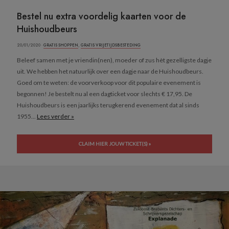
Bestel nu extra voordelig kaarten voor de
Huishoudbeurs
20/01/2020 ·
GRATIS SHOPPEN
,
GRATIS VRIJETIJDSBESTEDING
Beleef samen met je vriendin(nen), moeder of zus hèt gezelligste dagje
uit. We hebben het natuurlijk over een dagje naar de Huishoudbeurs.
Goed om te weten: de voorverkoop voor dit populaire evenement is
begonnen! Je bestelt nu al een dagticket voor slechts € 17,95. De
Huishoudbeurs is een jaarlijks terugkerend evenement dat al sinds
1955...
Lees verder »
CLAIM HIER JOUW TICKET(S) »