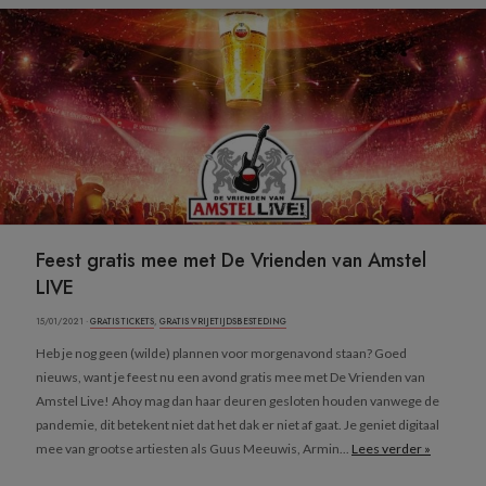
Feest gratis mee met De Vrienden van Amstel
LIVE
15/01/2021 ·
GRATIS TICKETS
,
GRATIS VRIJETIJDSBESTEDING
Heb je nog geen (wilde) plannen voor morgenavond staan? Goed
nieuws, want je feest nu een avond gratis mee met De Vrienden van
Amstel Live! Ahoy mag dan haar deuren gesloten houden vanwege de
pandemie, dit betekent niet dat het dak er niet af gaat. Je geniet digitaal
mee van grootse artiesten als Guus Meeuwis, Armin...
Lees verder »