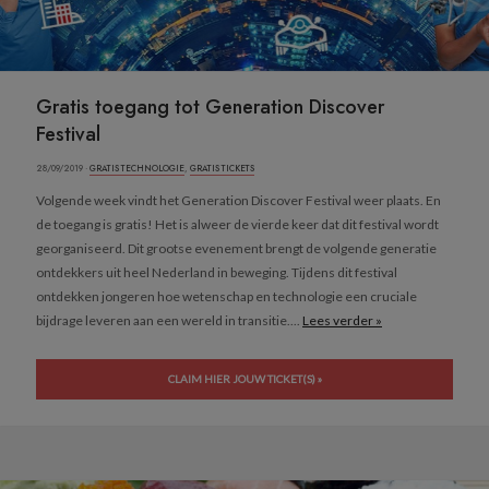
Gratis toegang tot Generation Discover
Festival
28/09/2019 ·
GRATIS TECHNOLOGIE
,
GRATIS TICKETS
Volgende week vindt het Generation Discover Festival weer plaats. En
de toegang is gratis! Het is alweer de vierde keer dat dit festival wordt
georganiseerd. Dit grootse evenement brengt de volgende generatie
ontdekkers uit heel Nederland in beweging. Tijdens dit festival
ontdekken jongeren hoe wetenschap en technologie een cruciale
bijdrage leveren aan een wereld in transitie....
Lees verder »
CLAIM HIER JOUW TICKET(S) »