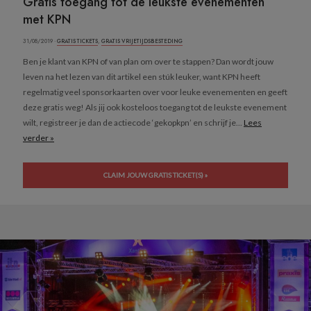
Gratis toegang tot de leukste evenementen
met KPN
31/08/2019 ·
GRATIS TICKETS
,
GRATIS VRIJETIJDSBESTEDING
Ben je klant van KPN of van plan om over te stappen? Dan wordt jouw
leven na het lezen van dit artikel een stúk leuker, want KPN heeft
regelmatig veel sponsorkaarten over voor leuke evenementen en geeft
deze gratis weg! Als jij ook kosteloos toegang tot de leukste evenement
wilt, registreer je dan de actiecode ‘gekopkpn’ en schrijf je...
Lees
verder »
CLAIM JOUW GRATIS TICKET(S) »