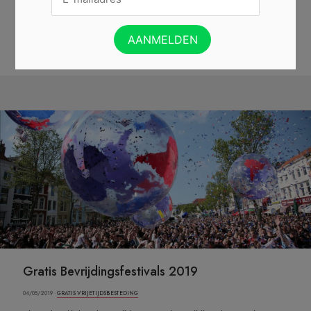
mee, en er kan er...
Lees verder »
DOWNLOAD DE GRATIS APP »
Gratis Bevrijdingsfestivals 2019
04/05/2019 ·
GRATIS VRIJETIJDSBESTEDING