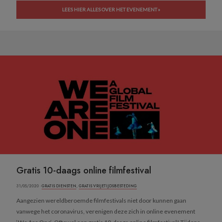
LEES HIER ALLES OVER HET EVENEMENT »
Gratis 10-daags online filmfestival
31/05/2020 ·
GRATIS DIENSTEN
,
GRATIS VRIJETIJDSBESTEDING
Aangezien wereldberoemde filmfestivals niet door kunnen gaan
vanwege het coronavirus, verenigen deze zich in online evenement