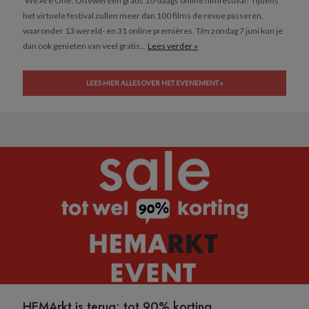
‘We Are One‘. Oftewel een gratis 10-daags online filmfestival! Tijdens
het virtuele festival zullen meer dan 100 films de revue passeren,
waaronder 13 wereld- en 31 online premières. T/m zondag 7 juni kun je
dan ook genieten van veel gratis...
Lees verder »
LEES HIER ALLES OVER HET EVENEMENT »
HEMArkt is terug: tot 90% korting