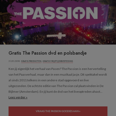
Gratis The Passion dvd en polsbandje
31/01/2018 ·
GRATIS PRODUCTEN
,
GRATIS VRIJETIJDSBESTEDING
Ken jij eigenlijk het verhaal van Pasen? The Passion is een hervertelling
van het Paasverhaal, maar dan in een muzikaal jasje. Dit spektakel wordt
al sinds 2011 telkens in een andere stad opgevoerd en live
uitgezonden. De achtste editie van The Passion zal plaatsvinden in De
Bijlmer (Amsterdam). En jij kunt de dvd van het liveoptreden alvast...
Lees verder »
VRAAG THE PASSION GOODIES AAN »