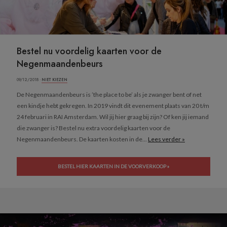
Bestel nu voordelig kaarten voor de
Negenmaandenbeurs
09/12/2018 ·
NIET KIEZEN
De Negenmaandenbeurs is ’the place to be’ als je zwanger bent of net
een kindje hebt gekregen. In 2019 vindt dit evenement plaats van 20 t/m
24 februari in RAI Amsterdam. Wil jij hier graag bij zijn? Of ken jij iemand
die zwanger is? Bestel nu extra voordelig kaarten voor de
Negenmaandenbeurs. De kaarten kosten in de...
Lees verder »
BESTEL HIER KAARTEN IN DE VOORVERKOOP »