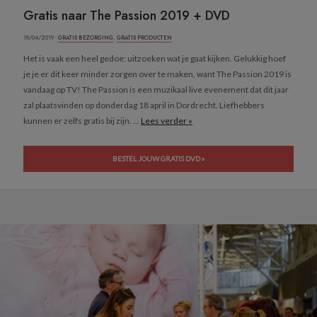
Gratis naar The Passion 2019 + DVD
18/04/2019 ·
GRATIS BEZORGING
,
GRATIS PRODUCTEN
Het is vaak een heel gedoe: uitzoeken wat je gaat kijken. Gelukkig hoef
je je er dit keer minder zorgen over te maken, want The Passion 2019 is
vandaag op TV! The Passion is een muzikaal live evenement dat dit jaar
zal plaatsvinden op donderdag 18 april in Dordrecht. Liefhebbers
kunnen er zelfs gratis bij zijn. ...
Lees verder »
BESTEL JOUW GRATIS DVD »