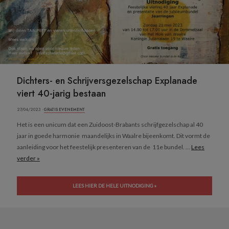
Dichters- en Schrijversgezelschap Explanade
viert 40-jarig bestaan
27/04/2023 ·
GRATIS EVENEMENT
Het is een unicum dat een Zuidoost-Brabants schrijfgezelschap al 40
jaar in goede harmonie maandelijks in Waalre bijeenkomt. Dit vormt de
aanleiding voor het feestelijk presenteren van de 11e bundel. ...
Lees
verder »
LEES HIER DE HELE UITNODIGING »