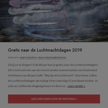
Gratis naar de Luchtmachtdagen 2019
29/05/2019 ·
GRATIS DIENSTEN
,
GRATIS VRIJETIJDSBESTEDING
Zie jij ze al vliegen? Ook dit jaar kun je gratis naar de Luchtmachtdagen!
Dit is toch wel één van de meest unieke evenementen van Nederland.
Het thema van dit jaar luidt: “Wij zijn de luchtmacht”. Deze keer zullen
de Luchtmachtdagen op vrijdag 14 en zaterdag 15 juni plaatsvinden. Je
zult verschillende vliegtuigshows en diverse...
Lees verder »
LEES HIER MEER OVER HET SPEKTAKEL »