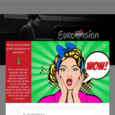
×
Volg het Eurovisie Songfestival gratis met de
app
16/05/2019 ·
GRATIS TECHNOLOGIE
,
GRATIS VRIJETIJDSBESTEDING
Heb je het Eurovisie Songfestival altijd al eens van dichtbij willen
bekijken? Volg dit muzikale evenement gratis met de app. Het zal voelen
alsof je er in levende lijve bij bent! Dit jaar vindt het Eurovisie
Songfestival plaats in Tel Aviv op 14, 16 en 18 mei. Er doen 41 landen