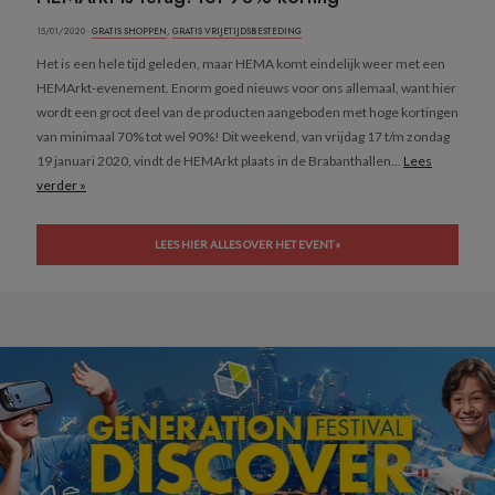
15/01/2020 ·
GRATIS SHOPPEN
,
GRATIS VRIJETIJDSBESTEDING
Het is een hele tijd geleden, maar HEMA komt eindelijk weer met een
HEMArkt-evenement. Enorm goed nieuws voor ons allemaal, want hier
wordt een groot deel van de producten aangeboden met hoge kortingen
van minimaal 70% tot wel 90%! Dit weekend, van vrijdag 17 t/m zondag
19 januari 2020, vindt de HEMArkt plaats in de Brabanthallen...
Lees
verder »
LEES HIER ALLES OVER HET EVENT »