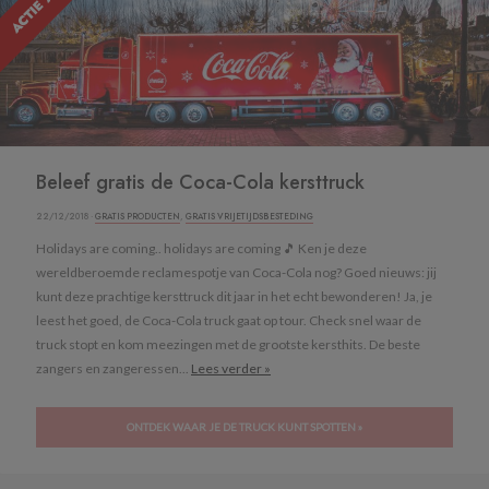
Beleef gratis de Coca-Cola kersttruck
22/12/2018 ·
GRATIS PRODUCTEN
,
GRATIS VRIJETIJDSBESTEDING
Holidays are coming.. holidays are coming 🎵 Ken je deze
wereldberoemde reclamespotje van Coca-Cola nog? Goed nieuws: jij
kunt deze prachtige kersttruck dit jaar in het echt bewonderen! Ja, je
leest het goed, de Coca-Cola truck gaat op tour. Check snel waar de
truck stopt en kom meezingen met de grootste kersthits. De beste
zangers en zangeressen...
Lees verder »
ONTDEK WAAR JE DE TRUCK KUNT SPOTTEN »