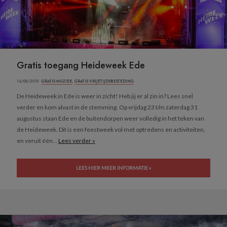
Gratis toegang Heideweek Ede
14/08/2019 ·
GRATIS MUZIEK
,
GRATIS VRIJETIJDSBESTEDING
De Heideweek in Ede is weer in zicht! Heb jij er al zin in? Lees snel
verder en kom alvast in de stemming. Op vrijdag 23 t/m zaterdag 31
augustus staan Ede en de buitendorpen weer volledig in het teken van
de Heideweek. Dit is een feestweek vol met optredens en activiteiten,
en veruit één...
Lees verder »
LEES HIER MEER INFORMATIE »