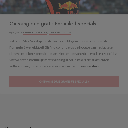
Ontvang drie gratis Formule 1 specials
09/02/2019 ·
GRATIS BIJ AANKOOP
,
GRATIS MAGAZINES
Zal onze Max Verstappen dit jaar nu echt gaan meestrijden om de
Formule 1 wereldtitel? Blijf nu continue op de hoogte van het laatste
nieuws met het Formule 1 magazine en ontvang drie gratis F1 Specials!
We wachten natuurlijk met spanning af tot in maart de startlichten
zullen doven, tijdens de eerste race van het...
Lees verder »
ONTVANG DRIE GRATIS F1 SPECIALS »