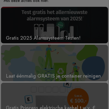
Mis deze acties ook niet:
Gratis 2025 Alarmsysteem Testen!
Laat éénmalig GRATIS je container reinigen
Gratis Princess elektrische kachel t.w.v. €