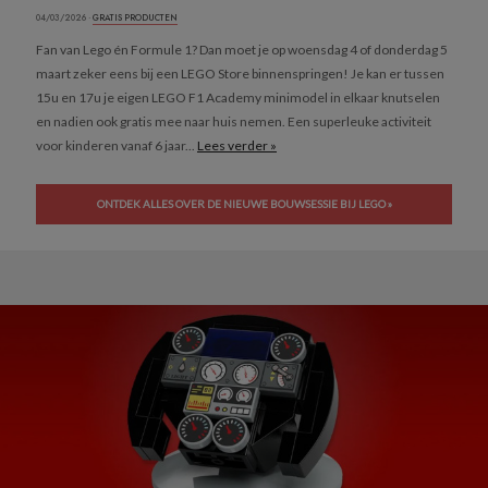
04/03/2026 ·
GRATIS PRODUCTEN
Fan van Lego én Formule 1? Dan moet je op woensdag 4 of donderdag 5
maart zeker eens bij een LEGO Store binnenspringen! Je kan er tussen
15u en 17u je eigen LEGO F1 Academy minimodel in elkaar knutselen
en nadien ook gratis mee naar huis nemen. Een superleuke activiteit
voor kinderen vanaf 6 jaar...
Lees verder »
ONTDEK ALLES OVER DE NIEUWE BOUWSESSIE BIJ LEGO »