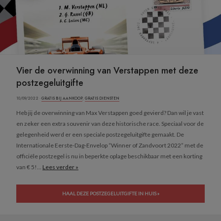
Vier de overwinning van Verstappen met deze
postzegeluitgifte
10/09/2022 ·
GRATIS BIJ AANKOOP
,
GRATIS DIENSTEN
Heb jij de overwinning van Max Verstappen goed gevierd? Dan wil je vast
en zeker een extra souvenir van deze historische race. Speciaal voor de
gelegenheid werd er een speciale postzegeluitgifte gemaakt. De
Internationale Eerste-Dag-Envelop “Winner of Zandvoort 2022” met de
officiële postzegel is nu in beperkte oplage beschikbaar met een korting
van € 5!...
Lees verder »
HAAL DEZE POSTZEGELUITGIFTE IN HUIS »