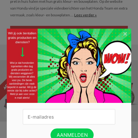
pret in huis halen met hun gratis kleur- en bouwplaten. Op de website
van Honda vind je speciale videoberichten van het Honda Team en extra
vermaak, zoals kleur- en bouwplaten....
Lees verder »
×
DOWNLOAD DE KLEUR- EN BOUWPLATEN GRATIS »
ACTIE AFGELOPEN
Bezichtig de Formule 1 wagen van Max