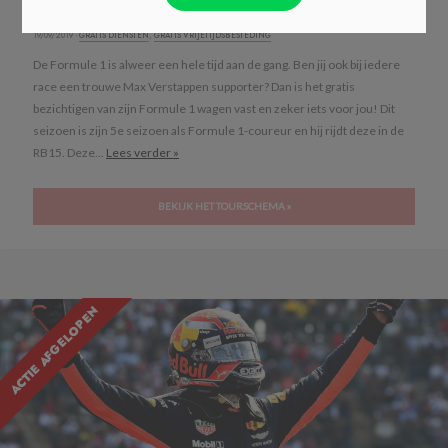
Verstappen gratis
19/09/2019 ·
GRATIS DIENSTEN
,
GRATIS VRIJETIJDSBESTEDING
De Formule 1 is alweer een hele tijd aan de gang. Ben jij ook bij iedere
race een trouwe Max Verstappen supporter? Dan is het gratis
bezichtigen van zijn Formule 1 wagen vast en zeker iets voor jou! Dit
seizoen is zijn 5e seizoen als Formule 1-coureur en hij rijdt deze in de
RB15. Deze...
Lees verder »
BEKIJK HET TOURSCHEMA »
ACTIE AFGELOPEN