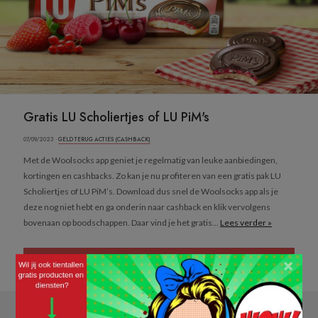
Gratis LU Scholiertjes of LU PiM's
07/09/2023 ·
GELD TERUG ACTIES (CASHBACK)
Met de Woolsocks app geniet je regelmatig van leuke aanbiedingen,
kortingen en cashbacks. Zo kan je nu profiteren van een gratis pak LU
Scholiertjes of LU PiM’s. Download dus snel de Woolsocks app als je
deze nog niet hebt en ga onderin naar cashback en klik vervolgens
bovenaan op boodschappen. Daar vind je het gratis...
Lees verder »
×
DOWNLOAD DE WOOLSOCKS APP EN GENIET VAN GRATIS LU KOEKJES »