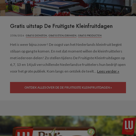
Gratis uitstap De Fruitigste Kleinfruitdagen
27/06/2024 ·
GRATIS DIENSTEN
,
GRATIS ETEN/DRINKEN
,
GRATIS PRODUCTEN
Het is weer bijna zover! De oogst van het Nederlands kleinfruit begint
stilaan op gang te komen. En net dat moment willen de kleinfruittelers
met iedereen delen! Zo stellen tijdens De Fruitigste Kleinfruitdagen op
6,7, 13 en 14 juli verschillende Nederlandse fruittelers hun bedrijf open
voor het grote publiek. Kom langs en ontdek de teelt...
Lees verder »
ONTDEK ALLES OVER DE DE FRUITIGSTE KLEINFRUITDAGEN »