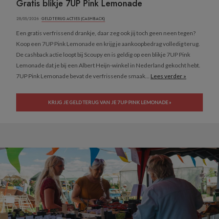
Gratis blikje 7UP Pink Lemonade
28/05/2026 ·
GELD TERUG ACTIES (CASHBACK)
Een gratis verfrissend drankje, daar zeg ook jij toch geen neen tegen?
Koop een 7UP Pink Lemonade en krijg je aankoopbedrag volledig terug.
De cashback actie loopt bij Scoupy en is geldig op een blikje 7UP Pink
Lemonade dat je bij een Albert Heijn-winkel in Nederland gekocht hebt.
7UP Pink Lemonade bevat de verfrissende smaak...
Lees verder »
KRIJG JE GELD TERUG VAN JE 7UP PINK LEMONADE »