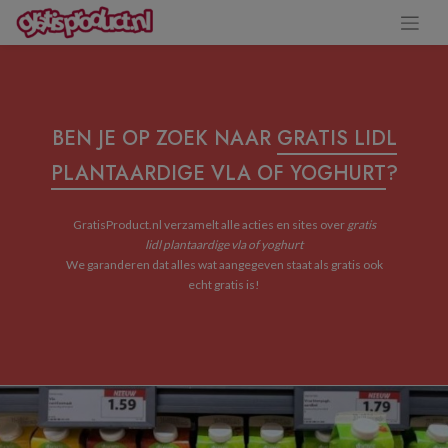
BEN JE OP ZOEK NAAR
GRATIS LIDL
PLANTAARDIGE VLA OF YOGHURT
?
GratisProduct.nl verzamelt alle acties en sites over
gratis
lidl plantaardige vla of yoghurt
We garanderen dat alles wat aangegeven staat als gratis ook
echt gratis is!