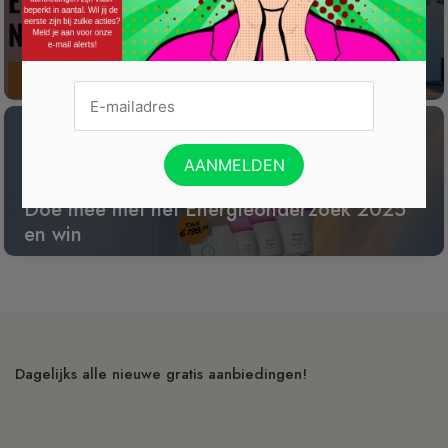
Win een wijnreis naar Spanje
Doe mee met het Energieonderzoek 2025
en win
Dagelijks alle nieuwe gratis aanbiedingen!