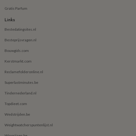
Gratis Parfum
Links
Bestedatingsites.nl
Besteprijsvragen.nl
Bouwgids.com
Kerstmarkt.com
Reclamefolderonline.nl
Superlastminutes.be
Tindernederland.nl
Topdieet.com
Wedstrijden.be
Weightwatcherspuntenlijst.nl
Winprijzen.be