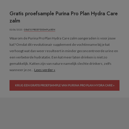
Gratis proefsample Purina Pro Plan Hydra Care
zalm
05/06/2025 ·
GRATIS PROEFEXEMPLAREN
Waarom de Purina Pro Plan Hydra Care zalm aangeraden is voor jouw
kat? Omdat dit revolutionair supplement de vochtinname bij je kat
verhoogt wat dan weer resulteert in minder geconcentreerde urine en
een verbeterde hydratatie. Een kat meer laten drinken is niet zo
gemakkelijk. Katten zijn van nature namelijk slechte drinkers, zelfs
wanneer je ze...
Lees verder »
KRIJG EEN GRATIS PROEFSAMPLE VAN PURINA PRO PLAN HYDRA CARE »