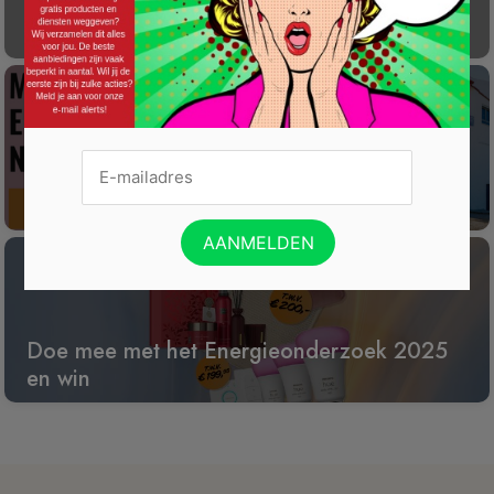
Gratis Princess elektrische kachel t.w.v. €
100
Win een wijnreis naar Spanje
Doe mee met het Energieonderzoek 2025
en win