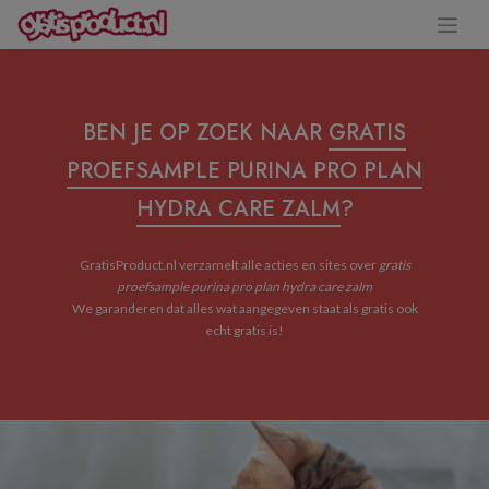
BEN JE OP ZOEK NAAR
GRATIS
PROEFSAMPLE PURINA PRO PLAN
HYDRA CARE ZALM
?
GratisProduct.nl verzamelt alle acties en sites over
gratis
proefsample purina pro plan hydra care zalm
We garanderen dat alles wat aangegeven staat als gratis ook
echt gratis is!