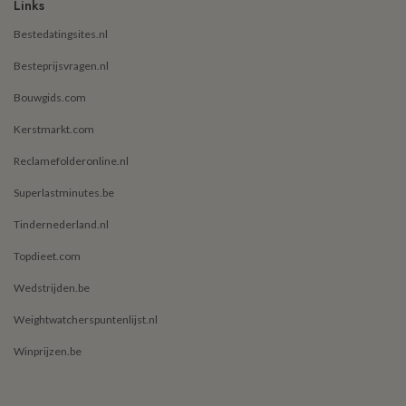
Links
Bestedatingsites.nl
Besteprijsvragen.nl
Bouwgids.com
Kerstmarkt.com
Reclamefolderonline.nl
Superlastminutes.be
Tindernederland.nl
Topdieet.com
Wedstrijden.be
Weightwatcherspuntenlijst.nl
Winprijzen.be