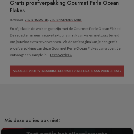
Gratis proefverpakking Gourmet Perle Ocean
Flakes
16/06/2026 ·
GRATIS PRODUCTEN
,
GRATIS PROEFEXEMPLAREN
En of je kat in de wolken gaat zijn met de Gourmet Perle Ocean Flakes!
De recepten in een nieuwe textuur zijn rijk aan vis en met zorg bereid
om jouw kat extra te verwennen. Via de actiepagina kan je een gratis
proefverpakking van deze Gourmet Perle Ocean Flakes aanvragen. Je
ontvangt een sample in...
Lees verder »
VRAAG DE PROEFVERPAKKING GOURMET PERLE GRATIS AAN VOOR JE KAT »
Mis deze acties ook niet: