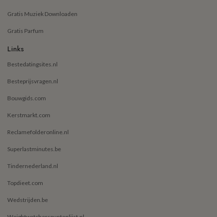
Gratis Muziek Downloaden
Gratis Parfum
Links
Bestedatingsites.nl
Besteprijsvragen.nl
Bouwgids.com
Kerstmarkt.com
Reclamefolderonline.nl
Superlastminutes.be
Tindernederland.nl
Topdieet.com
Wedstrijden.be
Weightwatcherspuntenlijst.nl