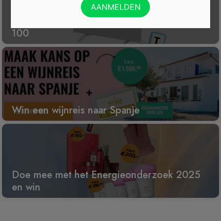
Gratis Princess elektrische kachel t.w.v. €
100
Win een wijnreis naar Spanje
Doe mee met het Energieonderzoek 2025
en win