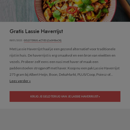
Gratis Lassie Haverrijst
09/01/2025 ·
GELD TERUG ACTIES (CASHBACK)
Met Lassie Haverrijst haal je een gezond alternatief voor traditionele
rijst in huis. De haverrijst is erg smaakvol en een bron van eiwitten en
vezels. Probeer zelf eens een nasi met haver of maak een
paddenstoelen stroganoff met haver. Koop nu een pak Lassie Haverrijst
275 gram bij Albert Heijn, Boon, DekaMarkt, PLUS/Coop, Poiesz of...
Lees verder »
KRIJG JE GELD TERUG VAN JE LASSIE HAVERRIJST »