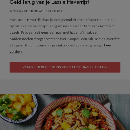
Geld terug van je Lassie Haverrijst
02/07/2025 ·
GELD TERUG ACTIES (CASHBACK)
Met Lassie Haverrijst haal je een gezond alternatief voor traditionele
rijst in huis. De haverrijst is erg smaakvol en een bron van eiwitten en
vezels. Probeer zelf eens een nasi met haver of maak een
paddenstoelen stroganoff met haver. Koop nu een pak Lassie Haverrijst
275 gram bij Jumbo en krijg je aankoopbedrag volledig terug...
Lees
verder »
VRAAG DE TERUGBETALING VAN JE LASSIE HAVERRIJST AAN »