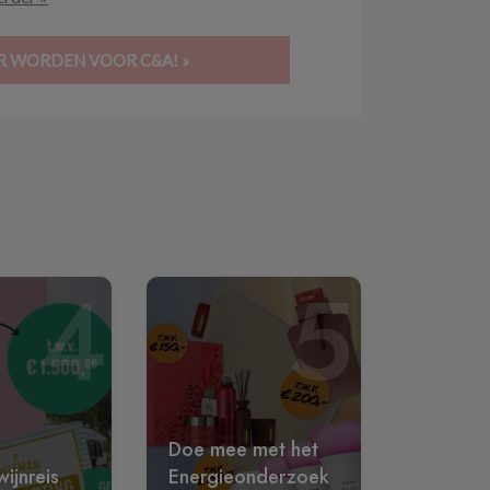
ER WORDEN VOOR C&A! »
4
5
Doe mee met het
ijnreis
Energieonderzoek