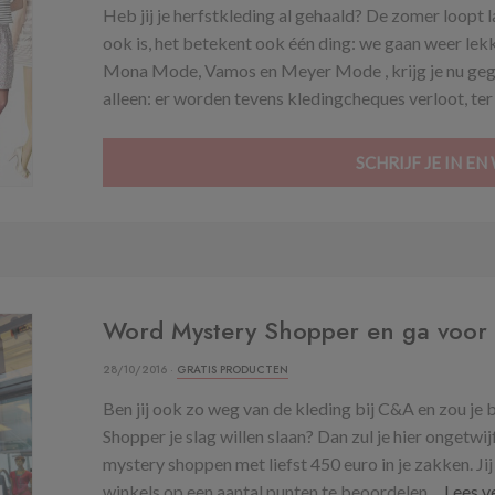
Heb jij je herfstkleding al gehaald? De zomer loopt
ook is, het betekent ook één ding: we gaan weer lekk
Mona Mode, Vamos en Meyer Mode , krijg je nu gega
alleen: er worden tevens kledingcheques verloot, ter
SCHRIJF JE IN EN 
Word Mystery Shopper en ga voor 
28/10/2016 ·
GRATIS PRODUCTEN
Ben jij ook zo weg van de kleding bij C&A en zou je
Shopper je slag willen slaan? Dan zul je hier ongetw
mystery shoppen met liefst 450 euro in je zakken. J
winkels op een aantal punten te beoordelen....
Lees v