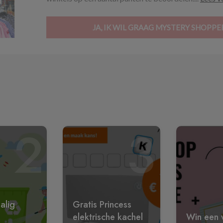
JA, IK WIL GRAAG MYSTERY SHOPP
2
3
alig
Gratis Princess
elektrische kachel
Win een w