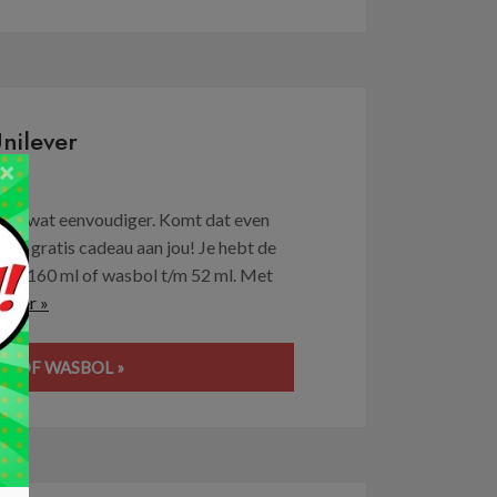
nilever
×
nét wat eenvoudiger. Komt dat even
ten gratis cadeau aan jou! Je hebt de
t/m 160 ml of wasbol t/m 52 ml. Met
erder »
E OF WASBOL »