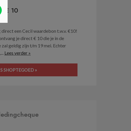
. € 10
 direct een Cecil waardebon t.w.v. €10!
tvang je direct € 10 die je in de
l geldig zijn t/m 19 mei. Echter
...
Lees verder »
S SHOPTEGOED »
kledingcheque