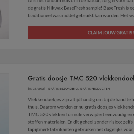
Al is het rondom huis of in de natuur, zorg ervoor da
de gratis Nikwax BaseFresh sample! BaseFresh is een
traditioneel wasmiddel gebruikt kan worden. Het was
CLAIM JOUW GRATIS 
Gratis doosje TMC 520 vlekkendoe
16/03/2021 ·
GRATIS BEZORGING
,
GRATIS PRODUCTEN
Vlekkendoekjes zijn altijd handig om bij de hand t
thuis. Daarom worden er nu gratis doosjes vlekke
TMC 520 vlekken formule verwijdert eenvoudig en eff
stoffen materialen. En dit geheel zonder risico: zelf
tapijtmerkfabrikanten gebruiken het dagelijks voor h