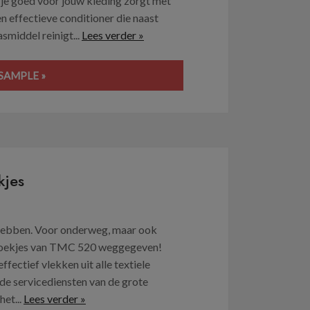
t je goed voor jouw kleding zorgt met
 effectieve conditioner die naast
middel reinigt...
Lees verder »
SAMPLE »
kjes
e hebben. Voor onderweg, maar ook
ndoekjes van TMC 520 weggegeven!
ectief vlekken uit alle textiele
s de servicediensten van de grote
et...
Lees verder »