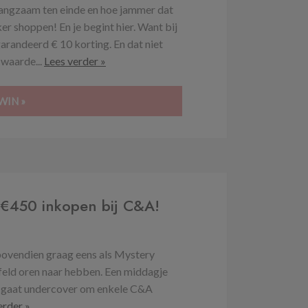
 langzaam ten einde en hoe jammer dat
er shoppen! En je begint hier. Want bij
randeerd € 10 korting. En dat niet
 waarde...
Lees verder »
WIN »
€450 inkopen bij C&A!
 bovendien graag eens als Mystery
ijfeld oren naar hebben. Een middagje
ij gaat undercover om enkele C&A
erder »