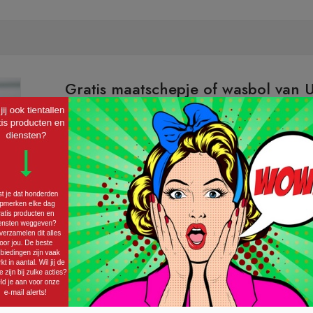
Gratis maatschepje of wasbol van U
30/04/2020 ·
GRATIS BEZORGING
,
GRATIS PRODUCTEN
Met een maatschepje en wasbol wordt de was doen 
mooi uit, want Unilever geeft nu één van deze produc
keuze uit een maatschepje t/m 120 ml, maatschepje 
een maatschepje weet je zeker dat er niet te...
Lees v
ONTVANG EEN MAATSCHEPJ