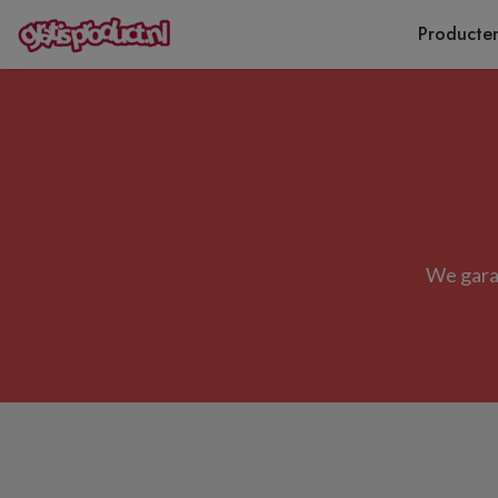
Producte
We garan