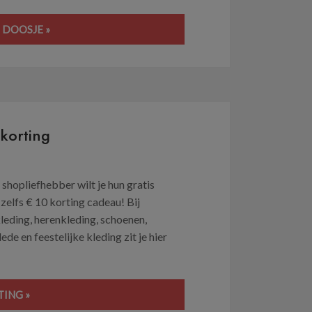
 DOOSJE »
korting
hopliefhebber wilt je hun gratis
 zelfs € 10 korting cadeau! Bij
eding, herenkleding, schoenen,
e en feestelijke kleding zit je hier
ING »