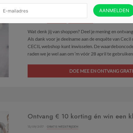
Ontvang een Cecil waardebon t.w.v
17/04/2019 ·
GRATIS GELD
,
GRATIS SHOPPEN
Wat denk jij van shoppen? Deel je mening en ontvang
Als dank voor je deelname aan de enquête van Cecil on
CECIL webshop kunt inwisselen. De waardeboncode za
raden we je wel aan om ‘m vóór 28 april te gebruiken,
DOE MEE EN ONTVANG GRATI
Ontvang € 10 korting én win een 
15/09/2017 ·
GRATIS WEDSTRIJDEN