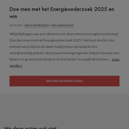
Doe mee met het Energieonderzoek 2025 en
win
04/03/2025 ·
GRATIS WEDSTRIJDEN
,
TOPAANBIEDINGEN
Wil jij bijdragen aan een slimmere en duurzamere energievoorziening?
Doe dan mee met het Energieonderzoek 2025! Het kost slechts één
minuut van je tijd en als dank maak je kans op fantastische
energiezuinige prijzen. Door jouw mening te geven, help je mee aan een
betere en groenere toekomst. En het beste? Je maakt direct kans...
Lees
verder »
DOE MEE EN MAAK KANS »
Mis deze acties ook niet: