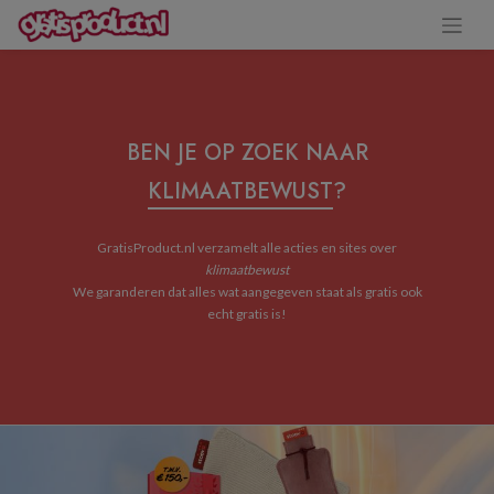
BEN JE OP ZOEK NAAR
KLIMAATBEWUST
?
GratisProduct.nl verzamelt alle acties en sites over
klimaatbewust
We garanderen dat alles wat aangegeven staat als gratis ook
echt gratis is!