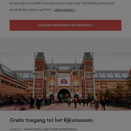
te bezoeken GLOW festival komt er weer aan! Dit lichtkunstfestival
vindt dit jaar plaats op 9 t/m...
Lees verder »
LEES HIER MEER OVER HET SPEKTAKEL »
Gratis toegang tot het Rijksmuseum
06/09/2021 ·
GRATIS TICKETS
,
GRATIS VRIJETIJDSBESTEDING