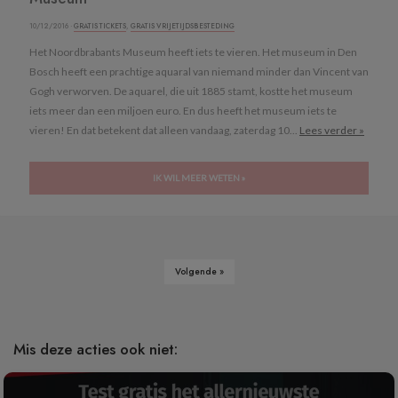
10/12/2016 ·
GRATIS TICKETS
,
GRATIS VRIJETIJDSBESTEDING
Het Noordbrabants Museum heeft iets te vieren. Het museum in Den
Bosch heeft een prachtige aquaral van niemand minder dan Vincent van
Gogh verworven. De aquarel, die uit 1885 stamt, kostte het museum
iets meer dan een miljoen euro. En dus heeft het museum iets te
vieren! En dat betekent dat alleen vandaag, zaterdag 10...
Lees verder »
IK WIL MEER WETEN »
Volgende »
Mis deze acties ook niet: