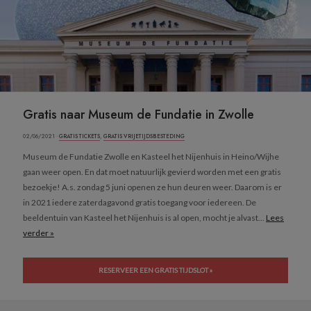
Gratis naar Museum de Fundatie in Zwolle
02/06/2021 ·
GRATIS TICKETS
,
GRATIS VRIJETIJDSBESTEDING
Museum de Fundatie Zwolle en Kasteel het Nijenhuis in Heino/Wijhe
gaan weer open. En dat moet natuurlijk gevierd worden met een gratis
bezoekje! A.s. zondag 5 juni openen ze hun deuren weer. Daarom is er
in 2021 iedere zaterdagavond gratis toegang voor iedereen. De
beeldentuin van Kasteel het Nijenhuis is al open, mocht je alvast...
Lees
verder »
RESERVEER EEN GRATIS TIJDSLOT »