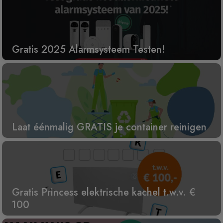
Gratis 2025 Alarmsysteem Testen!
Laat éénmalig GRATIS je container reinigen
Gratis Princess elektrische kachel t.w.v. €
100