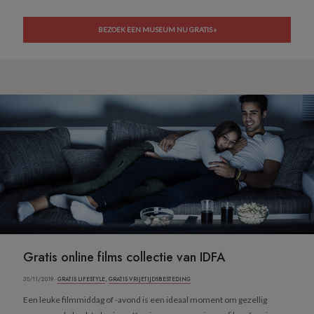
BEZOEK EEN MUSEUM NU GRATIS »
Gratis online films collectie van IDFA
30/11/2019 ·
GRATIS LIFESTYLE
,
GRATIS VRIJETIJDSBESTEDING
Een leuke filmmiddag of -avond is een ideaal moment om gezellig