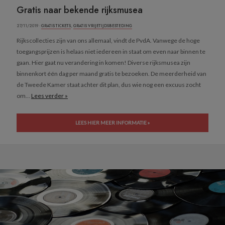
Gratis naar bekende rijksmusea
27/11/2019 ·
GRATIS TICKETS
,
GRATIS VRIJETIJDSBESTEDING
Rijkscollecties zijn van ons allemaal, vindt de PvdA. Vanwege de hoge
toegangsprijzen is helaas niet iedereen in staat om even naar binnen te
gaan. Hier gaat nu verandering in komen! Diverse rijksmusea zijn
binnenkort één dag per maand gratis te bezoeken. De meerderheid van
de Tweede Kamer staat achter dit plan, dus wie nog een excuus zocht
om...
Lees verder »
LEES HIER MEER INFORMATIE »