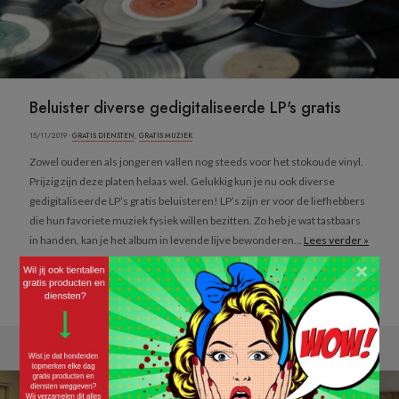
Beluister diverse gedigitaliseerde LP's gratis
15/11/2019 ·
GRATIS DIENSTEN
,
GRATIS MUZIEK
Zowel ouderen als jongeren vallen nog steeds voor het stokoude vinyl.
Prijzig zijn deze platen helaas wel. Gelukkig kun je nu ook diverse
gedigitaliseerde LP’s gratis beluisteren! LP’s zijn er voor de liefhebbers
die hun favoriete muziek fysiek willen bezitten. Zo heb je wat tastbaars
in handen, kan je het album in levende lijve bewonderen...
Lees verder »
×
BELUISTER JOUW FAVO MUZIEK GRATIS »