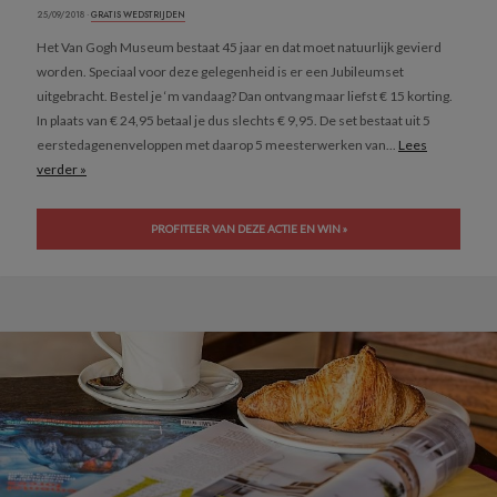
25/09/2018 ·
GRATIS WEDSTRIJDEN
Het Van Gogh Museum bestaat 45 jaar en dat moet natuurlijk gevierd
worden. Speciaal voor deze gelegenheid is er een Jubileumset
uitgebracht. Bestel je ‘m vandaag? Dan ontvang maar liefst € 15 korting.
In plaats van € 24,95 betaal je dus slechts € 9,95. De set bestaat uit 5
eerstedagenenveloppen met daarop 5 meesterwerken van...
Lees
verder »
PROFITEER VAN DEZE ACTIE EN WIN »