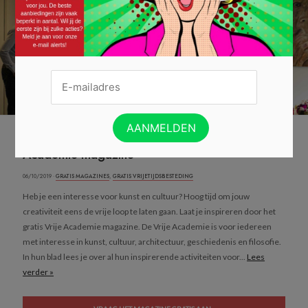
Laat je inspireren door het gratis Vrije
Academie magazine
06/10/2019 ·
GRATIS MAGAZINES
,
GRATIS VRIJETIJDSBESTEDING
Heb je een interesse voor kunst en cultuur? Hoog tijd om jouw
creativiteit eens de vrije loop te laten gaan. Laat je inspireren door het
gratis Vrije Academie magazine. De Vrije Academie is voor iedereen
met interesse in kunst, cultuur, architectuur, geschiedenis en filosofie.
In hun blad lees je over al hun inspirerende activiteiten voor...
Lees
verder »