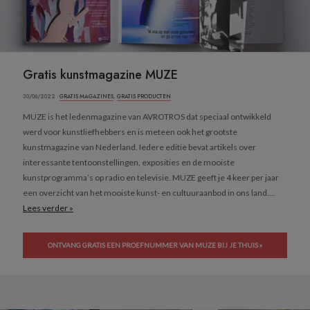
Gratis kunstmagazine MUZE
30/06/2022 ·
GRATIS MAGAZINES
,
GRATIS PRODUCTEN
MUZE is het ledenmagazine van AVROTROS dat speciaal ontwikkeld
werd voor kunstliefhebbers en is meteen ook het grootste
kunstmagazine van Nederland. Iedere editie bevat artikels over
interessante tentoonstellingen, exposities en de mooiste
kunstprogramma’s op radio en televisie. MUZE geeft je 4 keer per jaar
een overzicht van het mooiste kunst- en cultuuraanbod in ons land....
Lees verder »
ONTVANG GRATIS EEN PROEFNUMMER VAN MUZE BIJ JE THUIS »