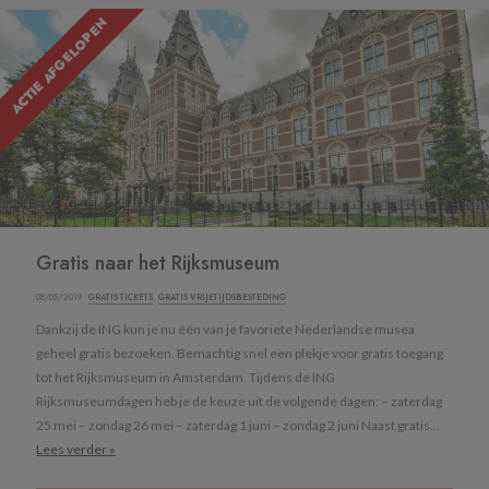
ACTIE AFGELOPEN
Gratis naar het Rijksmuseum
08/05/2019 ·
GRATIS TICKETS
,
GRATIS VRIJETIJDSBESTEDING
Dankzij de ING kun je nu één van je favoriete Nederlandse musea
geheel gratis bezoeken. Bemachtig snel een plekje voor gratis toegang
tot het Rijksmuseum in Amsterdam. Tijdens de ING
Rijksmuseumdagen heb je de keuze uit de volgende dagen: – zaterdag
25 mei – zondag 26 mei – zaterdag 1 juni – zondag 2 juni Naast gratis...
Lees verder »