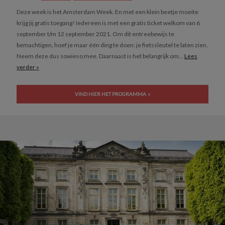
Deze week is het Amsterdam Week. En met een klein beetje moeite
krijg jij gratis toegang! Iedereen is met een gratis ticket welkom van 6
september t/m 12 september 2021. Om dit entreebewijs te
bemachtigen, hoef je maar één ding te doen: je fietssleutel te laten zien.
Neem deze dus sowieso mee. Daarnaast is het belangrijk om...
Lees
verder »
VIND HIER HET PROGRAMMA »