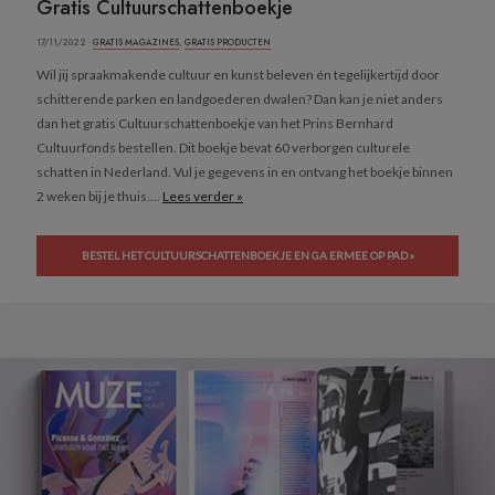
Gratis Cultuurschattenboekje
17/11/2022 ·
GRATIS MAGAZINES
,
GRATIS PRODUCTEN
Wil jij spraakmakende cultuur en kunst beleven én tegelijkertijd door
schitterende parken en landgoederen dwalen? Dan kan je niet anders
dan het gratis Cultuurschattenboekje van het Prins Bernhard
Cultuurfonds bestellen. Dit boekje bevat 60 verborgen culturele
schatten in Nederland. Vul je gegevens in en ontvang het boekje binnen
2 weken bij je thuis....
Lees verder »
BESTEL HET CULTUURSCHATTENBOEKJE EN GA ERMEE OP PAD »