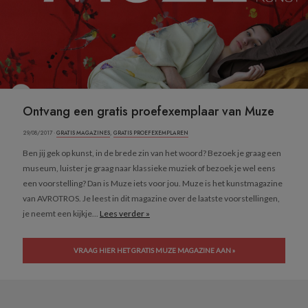
Ontvang een gratis proefexemplaar van Muze
29/08/2017 ·
GRATIS MAGAZINES
,
GRATIS PROEFEXEMPLAREN
Ben jij gek op kunst, in de brede zin van het woord? Bezoek je graag een
museum, luister je graag naar klassieke muziek of bezoek je wel eens
een voorstelling? Dan is Muze iets voor jou. Muze is het kunstmagazine
van AVROTROS. Je leest in dit magazine over de laatste voorstellingen,
je neemt een kijkje...
Lees verder »
VRAAG HIER HET GRATIS MUZE MAGAZINE AAN »