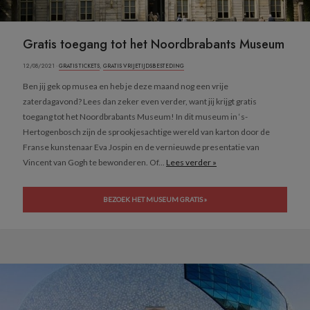
Gratis toegang tot het Noordbrabants Museum
12/08/2021 ·
GRATIS TICKETS
,
GRATIS VRIJETIJDSBESTEDING
Ben jij gek op musea en heb je deze maand nog een vrije
zaterdagavond? Lees dan zeker even verder, want jij krijgt gratis
toegang tot het Noordbrabants Museum! In dit museum in ‘s-
Hertogenbosch zijn de sprookjesachtige wereld van karton door de
Franse kunstenaar Eva Jospin en de vernieuwde presentatie van
Vincent van Gogh te bewonderen. Of...
Lees verder »
BEZOEK HET MUSEUM GRATIS »