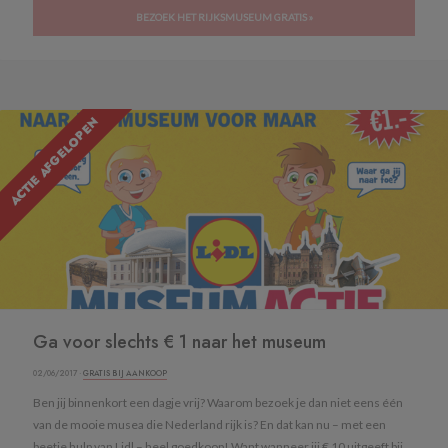
BEZOEK HET RIJKSMUSEUM GRATIS »
ACTIE AFGELOPEN
Ga voor slechts € 1 naar het museum
02/06/2017 ·
GRATIS BIJ AANKOOP
Ben jij binnenkort een dagje vrij? Waarom bezoek je dan niet eens één
van de mooie musea die Nederland rijk is? En dat kan nu – met een
beetje hulp van Lidl – heel goedkoop! Want wanneer jij € 10 uitgeeft bij