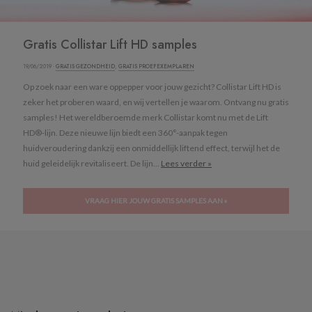
Gratis Collistar Lift HD samples
19/06/2019 ·
GRATIS GEZONDHEID
,
GRATIS PROEFEXEMPLAREN
Op zoek naar een ware oppepper voor jouw gezicht? Collistar Lift HD is
zeker het proberen waard, en wij vertellen je waarom. Ontvang nu gratis
samples! Het wereldberoemde merk Collistar komt nu met de Lift
HD®-lijn. Deze nieuwe lijn biedt een 360°-aanpak tegen
huidveroudering dankzij een onmiddellijk liftend effect, terwijl het de
huid geleidelijk revitaliseert. De lijn...
Lees verder »
VRAAG HIER JOUW GRATIS SAMPLES AAN »