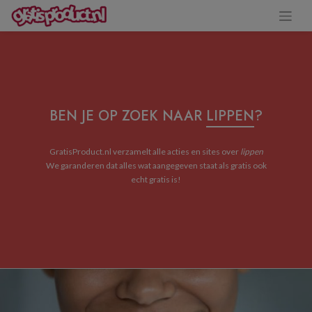
BEN JE OP ZOEK NAAR
LIPPEN
?
GratisProduct.nl verzamelt alle acties en sites over
lippen
We garanderen dat alles wat aangegeven staat als gratis ook
echt gratis is!