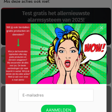
Mis deze acties ook niet:
×
Gratis 2025 Alarmsysteem Testen!
Laat éénmalig GRATIS je container reinigen
Gratis Princess elektrische kachel t.w.v. €