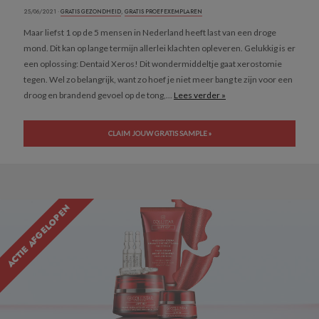
25/06/2021 ·
GRATIS GEZONDHEID
,
GRATIS PROEFEXEMPLAREN
Maar liefst 1 op de 5 mensen in Nederland heeft last van een droge
mond. Dit kan op lange termijn allerlei klachten opleveren. Gelukkig is er
een oplossing: Dentaid Xeros! Dit wondermiddeltje gaat xerostomie
tegen. Wel zo belangrijk, want zo hoef je niet meer bang te zijn voor een
droog en brandend gevoel op de tong,...
Lees verder »
CLAIM JOUW GRATIS SAMPLE »
ACTIE AFGELOPEN