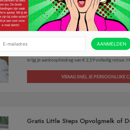
Gratis Little Steps Plantygrow of P
24/02/2024 ·
GELD TERUG ACTIES (CASHBACK)
De Little Steps Dreumes- en Peutermelk bevat minde
Daarnaast heb je deze nu ook in een plantaardige Pl
keuze uit de Dreumes- of Peutermelk of Plantygrow p
krijg je aankoopbedrag van € 2,19 volledig retour. H
VRAAG SNEL JE PERSOONLIJKE C
Gratis Little Steps Opvolgmelk of