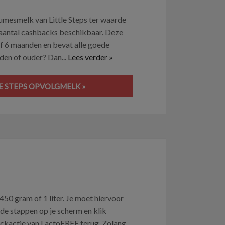
eumesmelk van Little Steps ter waarde
d aantal cashbacks beschikbaar. Deze
f 6 maanden en bevat alle goede
den of ouder? Dan...
Lees verder »
LE STEPS OPVOLGMELK »
 450 gram of 1 liter. Je moet hiervoor
e stappen op je scherm en klik
ackactie van LactoFREE terug. Zolang