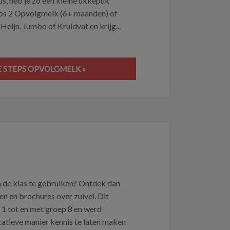
s, heb je zo een kleine ukkepuk
teps 2 Opvolgmelk (6+ maanden) of
eijn, Jumbo of Kruidvat en krijg...
LE STEPS OPVOLGMELK »
in de klas te gebruiken? Ontdek dan
ten en brochures over zuivel. Dit
p 1 tot en met groep 8 en werd
catieve manier kennis te laten maken