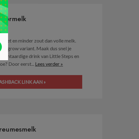
eutermelk
r vet en minder zout dan volle melk.
antygrow variant. Maak dus snel je
lantaardige drink van Little Steps en
oe? Door eerst...
Lees verder »
ASHBACK LINK AAN »
 Dreumesmelk