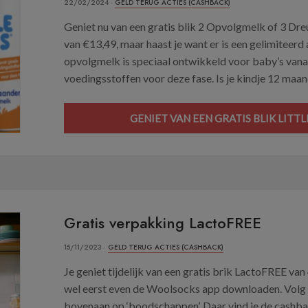
22/02/2024 ·
GELD TERUG ACTIES (CASHBACK)
Geniet nu van een gratis blik 2 Opvolgmelk of 3 Dr
van €13,49, maar haast je want er is een gelimiteer
opvolgmelk is speciaal ontwikkeld voor baby’s vana
voedingsstoffen voor deze fase. Is je kindje 12 maan
GENIET VAN EEN GRATIS BLIK LITT
Gratis verpakking LactoFREE
15/11/2023 ·
GELD TERUG ACTIES (CASHBACK)
Je geniet tijdelijk van een gratis brik LactoFREE van
wel eerst even de Woolsocks app downloaden. Volg d
bovenaan op ‘boodschappen’. Daar vind je de cashb