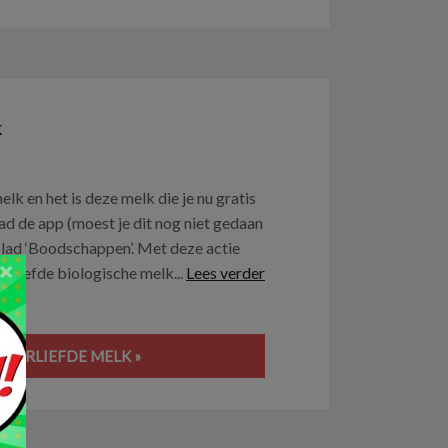
k
k en het is deze melk die je nu gratis
d de app (moest je dit nog niet gedaan
lad ‘Boodschappen’. Met deze actie
×
verliefde biologische melk...
Lees verder
ALVERLIEFDE MELK »