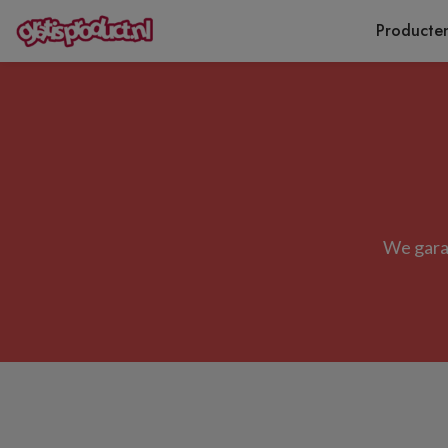
Producte
We garan