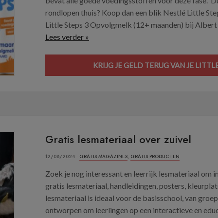
bevat alle goede voedingsstoffen voor deze fase. Du
rondlopen thuis? Koop dan een blik Nestlé Little S
Little Steps 3 Opvolgmelk (12+ maanden) bij Albert H
Lees verder »
KRIJG JE GELD TERUG VAN JE LITT
Gratis lesmateriaal over zuivel
12/08/2024 ·
GRATIS MAGAZINES
,
GRATIS PRODUCTEN
Zoek je nog interessant en leerrijk lesmateriaal om 
gratis lesmateriaal, handleidingen, posters, kleurpla
lesmateriaal is ideaal voor de basisschool, van groe
ontworpen om leerlingen op een interactieve en edu