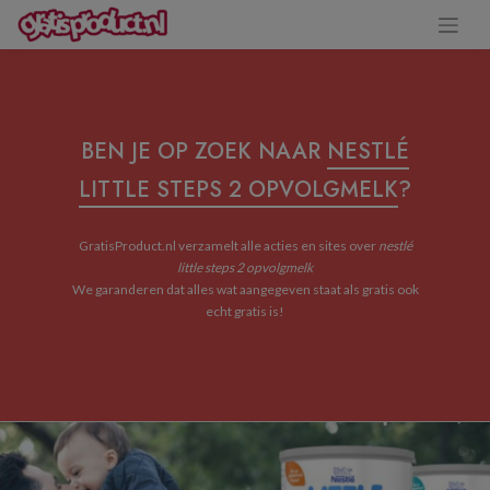
BEN JE OP ZOEK NAAR
NESTLÉ
LITTLE STEPS 2 OPVOLGMELK
?
GratisProduct.nl verzamelt alle acties en sites over
nestlé
little steps 2 opvolgmelk
We garanderen dat alles wat aangegeven staat als gratis ook
echt gratis is!