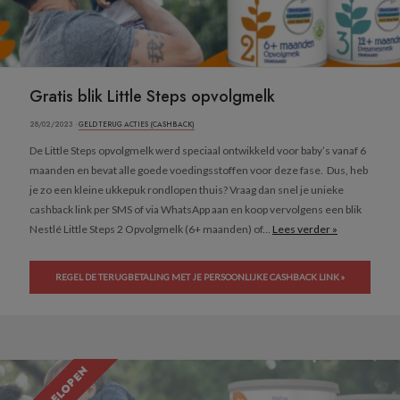
Gratis blik Little Steps opvolgmelk
28/02/2023 ·
GELD TERUG ACTIES (CASHBACK)
De Little Steps opvolgmelk werd speciaal ontwikkeld voor baby’s vanaf 6
maanden en bevat alle goede voedingsstoffen voor deze fase. Dus, heb
je zo een kleine ukkepuk rondlopen thuis? Vraag dan snel je unieke
cashback link per SMS of via WhatsApp aan en koop vervolgens een blik
Nestlé Little Steps 2 Opvolgmelk (6+ maanden) of...
Lees verder »
REGEL DE TERUGBETALING MET JE PERSOONLIJKE CASHBACK LINK »