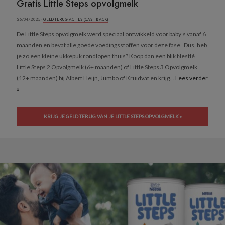
Gratis Little Steps opvolgmelk
26/04/2025 ·
GELD TERUG ACTIES (CASHBACK)
De Little Steps opvolgmelk werd speciaal ontwikkeld voor baby’s vanaf 6
maanden en bevat alle goede voedingsstoffen voor deze fase. Dus, heb
je zo een kleine ukkepuk rondlopen thuis? Koop dan een blik Nestlé
Little Steps 2 Opvolgmelk (6+ maanden) of Little Steps 3 Opvolgmelk
(12+ maanden) bij Albert Heijn, Jumbo of Kruidvat en krijg...
Lees verder
»
KRIJG JE GELD TERUG VAN JE LITTLE STEPS OPVOLGMELK »