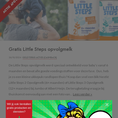
ACTIE AFGELOPEN
Gratis Little Steps opvolgmelk
26/10/2024 ·
GELD TERUG ACTIES (CASHBACK)
De Little Steps opvolgmelk werd speciaal ontwikkeld voor baby’s vanaf 6
maanden en bevat alle goede voedingsstoffen voor deze fase. Dus, heb
je zo een kleine ukkepuk rondlopen thuis? Koop dan snel een blik Nestlé
Little Steps 2 Opvolgmelk (6+ maanden) of Little Steps 3 Opvolgmelk
(12+ maanden) bij Jumbo of Albert Heijn. De terugbetaling vraag je bij
thuiskomst eenvoudig aan met een foto van...
Lees verder »
×
KRIJG JE LITTLE STEPS OPVOLGMELK TERUGBETAALD »