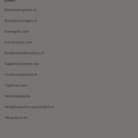
Links
Bestedatingsites.nl
Besteprijsvragen.nl
Bouwgids.com
Kerstmarkt.com
Reclamefolderonline.nl
Superlastminutes.be
Tindernederland.nl
Topdieet.com
Wedstrijden.be
Weightwatcherspuntenlijst.nl
Winprijzen.be