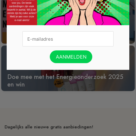
Win een wijnreis naar Spanje
Doe mee met het Energieonderzoek 2025
en win
Dagelijks alle nieuwe gratis aanbiedingen!