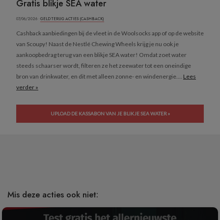
Gratis blikje SEA water
07/06/2026 ·
GELD TERUG ACTIES (CASHBACK)
Cashback aanbiedingen bij de vleet in de Woolsocks app of op de website
van Scoupy! Naast de Nestlé Chewing Wheels krijg je nu ook je
aankoopbedrag terug van een blikje SEA water! Omdat zoet water
steeds schaarser wordt, filteren ze het zeewater tot een oneindige
bron van drinkwater, en dit met alleen zonne- en windenergie....
Lees
verder »
UPLOAD DE KASSABON VAN JE BLIKJE SEA WATER »
Mis deze acties ook niet: