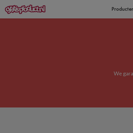
Producte
We garan