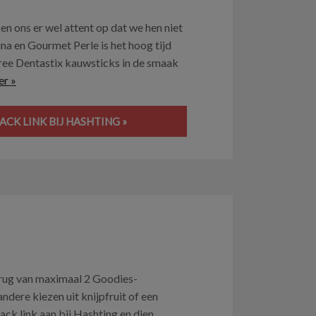
n ons er wel attent op dat we hen niet
a en Gourmet Perle is het hoog tijd
ree Dentastix kauwsticks in de smaak
er »
CK LINK BIJ HASHTING »
erug van maximaal 2 Goodies-
ndere kiezen uit knijpfruit of een
ck link aan bij Hashting en dien