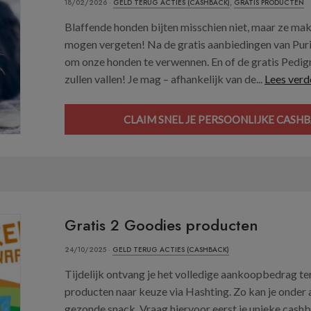
18/02/2026 ·
GELD TERUG ACTIES (CASHBACK)
,
GRATIS PRODUCTEN
Blaffende honden bijten misschien niet, maar ze make
mogen vergeten! Na de gratis aanbiedingen van Purin
om onze honden te verwennen. En of de gratis Pedig
zullen vallen! Je mag – afhankelijk van de...
Lees verd
CLAIM SNEL JE PERSOONLIJKE CASHBA
Gratis 2 Goodies producten
24/10/2025 ·
GELD TERUG ACTIES (CASHBACK)
Tijdelijk ontvang je het volledige aankoopbedrag t
producten naar keuze via Hashting. Zo kan je onder a
gezonde snack. Vraag hiervoor eerst je unieke cashba