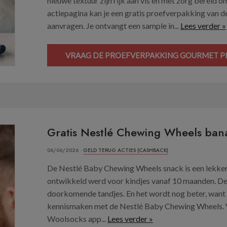
nieuwe textuur zijn rijk aan vis en met zorg bereid 
actiepagina kan je een gratis proefverpakking van 
aanvragen. Je ontvangt een sample in...
Lees verder »
VRAAG DE PROEFVERPAKKING GOURMET PER
Gratis Nestlé Chewing Wheels ban
06/06/2026 ·
GELD TERUG ACTIES (CASHBACK)
De Nestlé Baby Chewing Wheels snack is een lekker
ontwikkeld werd voor kindjes vanaf 10 maanden. De 
doorkomende tandjes. En het wordt nog beter, want j
kennismaken met de Nestlé Baby Chewing Wheels. V
Woolsocks app...
Lees verder »