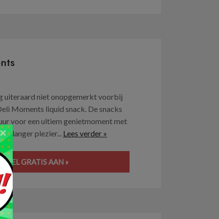
nts
ag uiteraard niet onopgemerkt voorbij
 Deli Moments liquid snack. De snacks
uur voor een ultiem genietmoment met
×
 er langer plezier...
Lees verder »
SNEL GRATIS AAN »