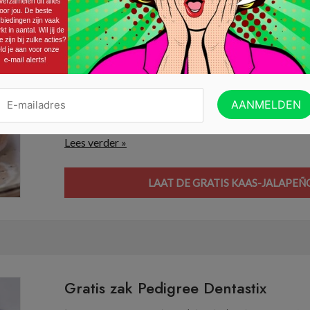
Gratis kaas-jalapeño kroket bij Kwal
06/03/2026 ·
GRATIS ETEN/DRINKEN
,
GRATIS PRODUCTEN
Waarom je beter vandaag dan morgen een gratis ac
je er meteen verwend wordt met een leuk cadeautje! 
tiental minuten een voucher voor een gratis kaas-jal
perfecte kans om deze pittige snack gratis te proev
Lees verder »
LAAT DE GRATIS KAAS-JALAPEÑ
Gratis zak Pedigree Dentastix