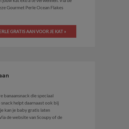
om jouw kat extra te verwennen. Via de
deze Gourmet Perle Ocean Flakes
LE GRATIS AAN VOOR JE KAT »
aan
e banaansnack die speciaal
snack helpt daarnaast ook bij
e kan je baby gratis laten
ia de website van Scoupy of de