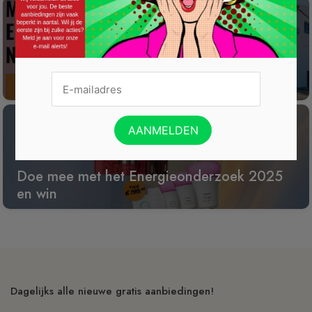
Win een wijnreis naar Spanje
Doe mee met het Energieonderzoek 2025
en win
Dagelijks alle nieuwe gratis aanbiedingen!