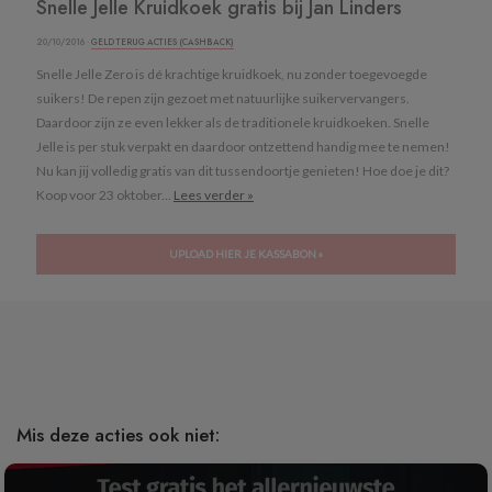
Snelle Jelle Kruidkoek gratis bij Jan Linders
20/10/2016 ·
GELD TERUG ACTIES (CASHBACK)
Snelle Jelle Zero is dé krachtige kruidkoek, nu zonder toegevoegde
suikers! De repen zijn gezoet met natuurlijke suikervervangers.
Daardoor zijn ze even lekker als de traditionele kruidkoeken. Snelle
Jelle is per stuk verpakt en daardoor ontzettend handig mee te nemen!
Nu kan jij volledig gratis van dit tussendoortje genieten! Hoe doe je dit?
Koop voor 23 oktober...
Lees verder »
UPLOAD HIER JE KASSABON »
Mis deze acties ook niet: