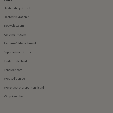
Links
Bestedatingsites.nl
Besteprijsvragen.nl
Bouwgids.com
Kerstmarkt.com
Reclamefolderonline.nl
Superlastminutes.be
Tindernederland.nl
Topdieet.com
Wedstrijden.be
Weightwatcherspuntenlijst.nl
Winprijzen.be