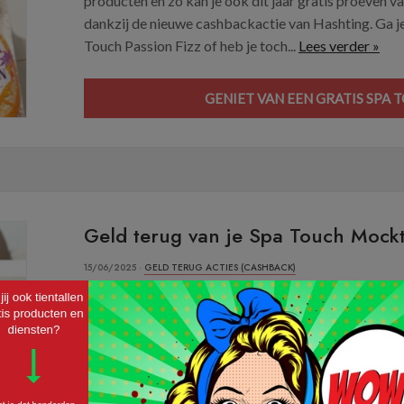
producten en zo kan je ook dit jaar gratis proeven 
dankzij de nieuwe cashbackactie van Hashting. Ga j
Touch Passion Fizz of heb je toch...
Lees verder »
GENIET VAN EEN GRATIS SPA 
Geld terug van je Spa Touch Mockt
15/06/2025 ·
GELD TERUG ACTIES (CASHBACK)
Dankzij deze nieuwe cashbackactie van Hashting geni
Mocktail naar keuze. De zomervakantie staat stilaa
weer, klinkt ook de lokroep naar lekkere verfrissend
Spa Touch Mojito, de Spa Touch Passion Fizz of heb j