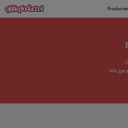
Producte
G
We garan