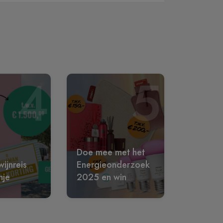
4
5
Doe mee met het
ijnreis
Energieonderzoek
nje
2025 en win