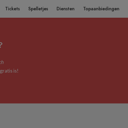
Tickets
Spelletjes
Diensten
Topaanbiedingen
?
ch
ratis is!