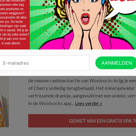
GENIET VAN EEN VERFRISSENDE S
Gratis SPA Touch Mocktail
27/11/2024 ·
GELD TERUG ACTIES (CASHBACK)
SPA heeft heerlijke mocktails op de markt gebracht e
de nieuwe cashbackactie van Woolsocks krijg je een
of Cherry volledig terugbetaald. Het mineraalwater 
verfrissende drankje, aangevuld met een unieke, ve
in de Woolsocks app...
Lees verder »
GENIET VAN EEN GRATIS SPA 