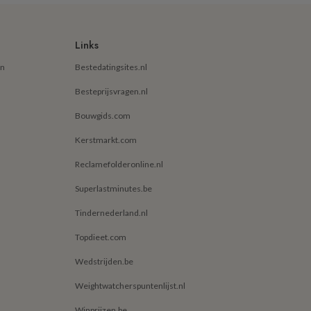
Links
en
Bestedatingsites.nl
Besteprijsvragen.nl
Bouwgids.com
Kerstmarkt.com
Reclamefolderonline.nl
Superlastminutes.be
Tindernederland.nl
Topdieet.com
Wedstrijden.be
Weightwatcherspuntenlijst.nl
Winprijzen.be