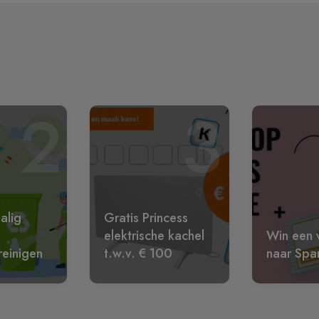
2
3
alig
Gratis Princess
elektrische kachel
Win een w
reinigen
t.w.v. € 100
naar Spa