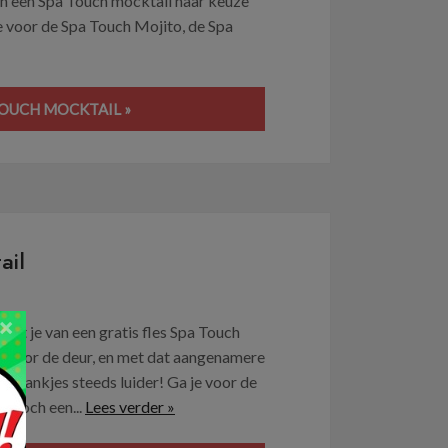
van een Spa Touch mocktail naar keuze
e voor de Spa Touch Mojito, de Spa
TOUCH MOCKTAIL »
ail
×
et je van een gratis fles Spa Touch
n voor de deur, en met dat aangenamere
e drankjes steeds luider! Ga je voor de
e toch een...
Lees verder »