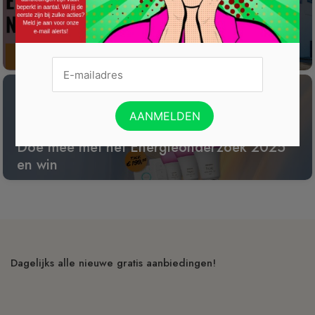
Win een wijnreis naar Spanje
Doe mee met het Energieonderzoek 2025
en win
Dagelijks alle nieuwe gratis aanbiedingen!