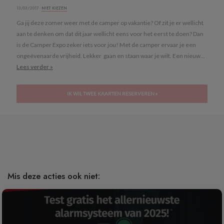
13/03/2017 ·
NIET KIEZEN
Ga jij deze zomer weer met de camper op vakantie? Of zit je er wellicht
aan te denken om dat dit jaar wellicht eens voor het eerst te doen? Dan
is de Camper Expo zeker iets voor jou! Met de camper ervaar je een
ongeëvenaarde vrijheid. Lekker gaan en staan waar je wilt. Een nieuw...
Lees verder »
IK WIL TWEE KAARTEN RESERVEREN »
Mis deze acties ook niet: