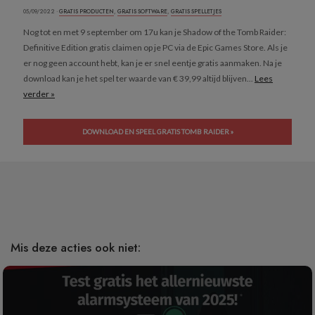
05/09/2022 ·
GRATIS PRODUCTEN
,
GRATIS SOFTWARE
,
GRATIS SPELLETJES
Nog tot en met 9 september om 17u kan je Shadow of the Tomb Raider:
Definitive Edition gratis claimen op je PC via de Epic Games Store. Als je
er nog geen account hebt, kan je er snel eentje gratis aanmaken. Na je
download kan je het spel ter waarde van € 39,99 altijd blijven...
Lees
verder »
DOWNLOAD EN SPEEL GRATIS TOMB RAIDER »
Mis deze acties ook niet: