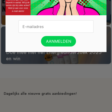
Win een wijnreis naar Spanje
Doe mee met het Energieonderzoek 2025
en win
Dagelijks alle nieuwe gratis aanbiedingen!