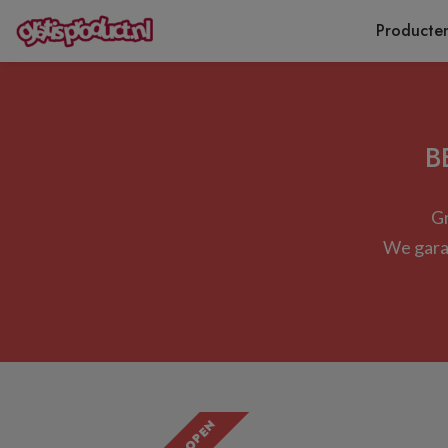
Producte
B
Gr
We garan