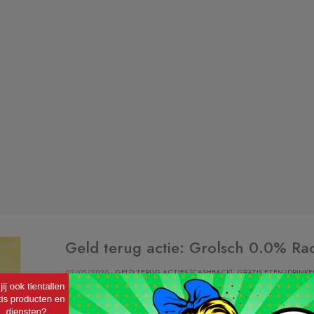
Geld terug actie: Grolsch 0.0% Ra
02/05/2020 ·
GELD TERUG ACTIES (CASHBACK)
,
GRATIS ETEN/DRINKE
Steeds meer mensen laten de drank staan. Doe jij o