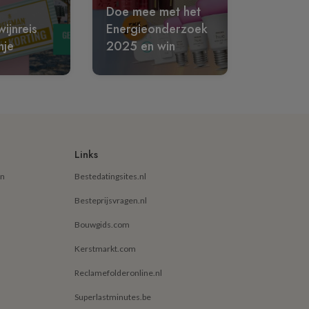
Doe mee met het
ijnreis
Energieonderzoek
nje
2025 en win
Links
en
Bestedatingsites.nl
Besteprijsvragen.nl
Bouwgids.com
Kerstmarkt.com
Reclamefolderonline.nl
Superlastminutes.be