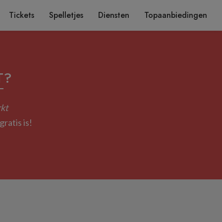
Tickets
Spelletjes
Diensten
Topaanbiedingen
T
?
kt
ratis is!