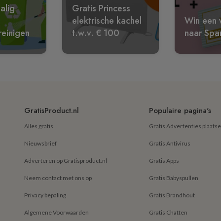
alig
Gratis Princess
elektrische kachel
Win een w
reinigen
t.w.v. € 100
naar Spa
GratisProduct.nl
Populaire pagina's
Alles gratis
Gratis Advertenties plaats
Nieuwsbrief
Gratis Antivirus
Adverteren op Gratisproduct.nl
Gratis Apps
Neem contact met ons op
Gratis Babyspullen
Privacy bepaling
Gratis Brandhout
Algemene Voorwaarden
Gratis Chatten