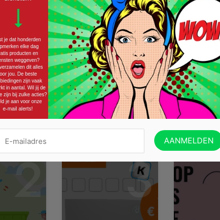
toch niet kan weerstaan, is er nu een leuke Grolsch 0
en de modernste brouwtechniek is Grolsch 0.0% alco
frisse smaak. Dit bier is daarmee dé perfecte dorstle
CLAIM HIER JE GELD
2
3