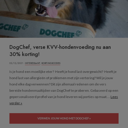
DogChef, verse KVV-hondenvoeding nu aan
30% korting!
02/12/2021 ·
INTERESSANT
,
KORTINGSCODES
Is je hond een moeilijke eter? Heeft je hond last overgewicht? Heeft je
hond last van allergieën of problemen met zijn vertering? Wil je jouw
hond elke dag verwennen? Dit zijn allemaal redenen om de vers
bereide hondenmaaltijden van DogChef te proberen. Gebaseerd op een
gepersonaliseerd profiel van je hond leveren wij porties op maat....
Lees
verder »
VERWEN JOUW HOND MET DOGCHEF »