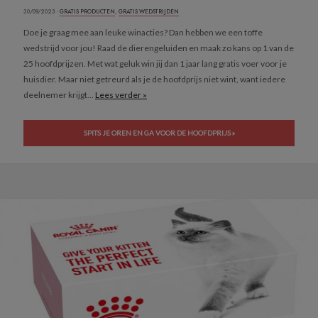
30/09/2023 ·
GRATIS PRODUCTEN
,
GRATIS WEDSTRIJDEN
Doe je graag mee aan leuke winacties? Dan hebben we een toffe
wedstrijd voor jou! Raad de dierengeluiden en maak zo kans op 1 van de
25 hoofdprijzen. Met wat geluk win jij dan 1 jaar lang gratis voer voor je
huisdier. Maar niet getreurd als je de hoofdprijs niet wint, want iedere
deelnemer krijgt...
Lees verder »
SPITS JE OREN EN GA VOOR DE HOOFDPRIJS »