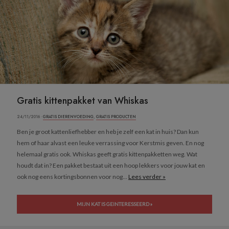
Gratis kittenpakket van Whiskas
24/11/2016 ·
GRATIS DIERENVOEDING
,
GRATIS PRODUCTEN
Ben je groot kattenliefhebber en heb je zelf een kat in huis? Dan kun
hem of haar alvast een leuke verrassing voor Kerstmis geven. En nog
helemaal gratis ook. Whiskas geeft gratis kittenpakketten weg. Wat
houdt dat in? Een pakket bestaat uit een hoop lekkers voor jouw kat en
ook nog eens kortingsbonnen voor nog...
Lees verder »
MIJN KAT IS GEINTERESSEERD »