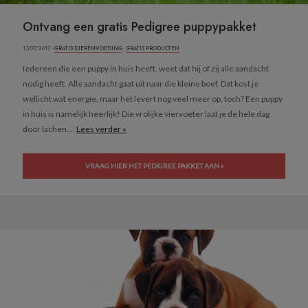
Ontvang een gratis Pedigree puppypakket
17/07/2017 ·
GRATIS DIERENVOEDING
,
GRATIS PRODUCTEN
Iedereen die een puppy in huis heeft, weet dat hij of zij alle aandacht
nodig heeft. Alle aandacht gaat uit naar die kleine boef. Dat kost je
wellicht wat energie, maar het levert nog veel meer op, toch? Een puppy
in huis is namelijk heerlijk! Die vrolijke viervoeter laat je de hele dag
door lachen....
Lees verder »
VRAAG HIER HET PEDIGREE PAKKET AAN »