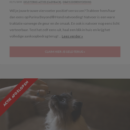
01/11/2019 ·
GELD TERUG ACTIES (CASHBACK)
,
GRATIS DIERENVOEDING
Wil je jouw trouwe viervoeter positief verrassen? Trakteer hem/haar
dan eens op Purina Beyond® Hond natvoeding! Natvoer is een ware
traktatie vanwege de geur en de smaak. En ook is natvoer nog eens licht
verteerbaar. Test het zelf eens uit, haal een blik in huis en krijg het
volledige aankoopbedrag terug!...
Lees verder »
CLAIM HIER JE GELD TERUG »
ACTIE AFGELOPEN