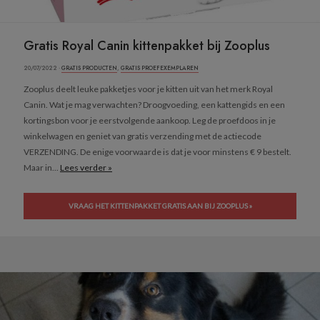
Gratis Royal Canin kittenpakket bij Zooplus
20/07/2022 ·
GRATIS PRODUCTEN
,
GRATIS PROEFEXEMPLAREN
Zooplus deelt leuke pakketjes voor je kitten uit van het merk Royal
Canin. Wat je mag verwachten? Droogvoeding, een kattengids en een
kortingsbon voor je eerstvolgende aankoop. Leg de proefdoos in je
winkelwagen en geniet van gratis verzending met de actiecode
VERZENDING. De enige voorwaarde is dat je voor minstens € 9 bestelt.
Maar in...
Lees verder »
VRAAG HET KITTENPAKKET GRATIS AAN BIJ ZOOPLUS »