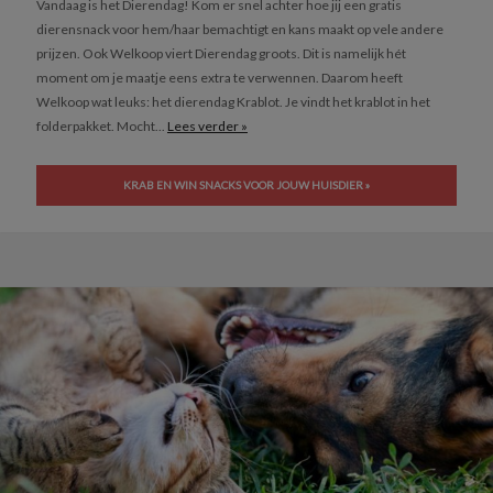
Vandaag is het Dierendag! Kom er snel achter hoe jij een gratis
dierensnack voor hem/haar bemachtigt en kans maakt op vele andere
prijzen. Ook Welkoop viert Dierendag groots. Dit is namelijk hét
moment om je maatje eens extra te verwennen. Daarom heeft
Welkoop wat leuks: het dierendag Krablot. Je vindt het krablot in het
folderpakket. Mocht...
Lees verder »
KRAB EN WIN SNACKS VOOR JOUW HUISDIER »