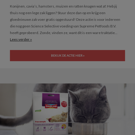
Konijnen, cavia’s, hamsters, muizen en ratten knagen wat af. Heb jij
thuis nog een lege zak liggen? Stuur deze dan op en krijg een
gloednieuwe zak voer gratis opgestuurd! Deze actie is voor iedereen
die nog geen Science Selective voeding van Supreme Petfoods B.V.
heeft geprobeerd. Zonde, vinden ze, want dit is een ware traktatie...
Lees verder »
BEKIJK DE ACTIE HIER »