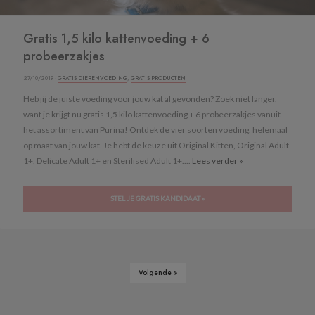
Gratis 1,5 kilo kattenvoeding + 6
probeerzakjes
27/10/2019 ·
GRATIS DIERENVOEDING
,
GRATIS PRODUCTEN
Heb jij de juiste voeding voor jouw kat al gevonden? Zoek niet langer,
want je krijgt nu gratis 1,5 kilo kattenvoeding + 6 probeerzakjes vanuit
het assortiment van Purina! Ontdek de vier soorten voeding, helemaal
op maat van jouw kat. Je hebt de keuze uit Original Kitten, Original Adult
1+, Delicate Adult 1+ en Sterilised Adult 1+....
Lees verder »
STEL JE GRATIS KANDIDAAT »
Volgende »