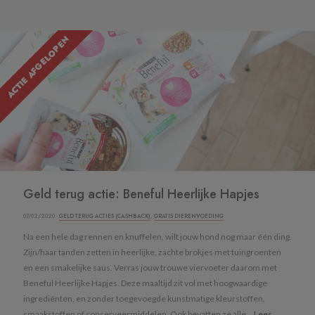
ACTIE AFGELOPEN
Geld terug actie: Beneful Heerlijke Hapjes
07/02/2020 ·
GELD TERUG ACTIES (CASHBACK)
,
GRATIS DIERENVOEDING
Na een hele dag rennen en knuffelen, wilt jouw hond nog maar één ding.
Zijn/haar tanden zetten in heerlijke, zachte brokjes met tuingroenten
en een smakelijke saus. Verras jouw trouwe viervoeter daarom met
Beneful Heerlijke Hapjes. Deze maaltijd zit vol met hoogwaardige
ingrediënten, en zonder toegevoegde kunstmatige kleurstoffen,
smaakstoffen of conserveermiddelen. Ook bevatten ze alle...
Lees