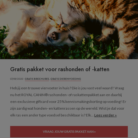
Gratis pakket voor rashonden of -katten
07/09/2020 ·
GRATIS BROCHURES
,
GRATIS DIERENVOEDING
Heb jij een trouwe viervoeter in huis? Die is jou vast veel waard! Vraag
nu het ROYAL CANIN® rashonden- of raskattenpakket aan en daarbij
een exclusieve giftcard voor 25% kennismakingskorting op voeding! Er
zijn aardig wat honden- en kattenrassen op de wereld. Wist je dat voor
elk ras een ander type voedsel beschikbaar is? Elk...
Lees verder »
VRAAG JOUW GRATIS PAKKET AAN »