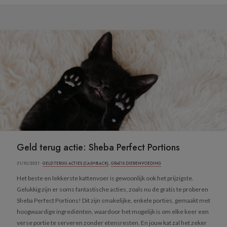
Geld terug actie: Sheba Perfect Portions
31/10/2021 ·
GELD TERUG ACTIES (CASHBACK)
,
GRATIS DIERENVOEDING
Het beste en lekkerste kattenvoer is gewoonlijk ook het prijzigste.
Gelukkig zijn er soms fantastische acties, zoals nu de gratis te proberen
Sheba Perfect Portions! Dit zijn smakelijke, enkele porties, gemaakt met
hoogwaardige ingrediënten, waardoor het mogelijk is om elke keer een
verse portie te serveren zonder etensresten. En jouw kat zal het zeker