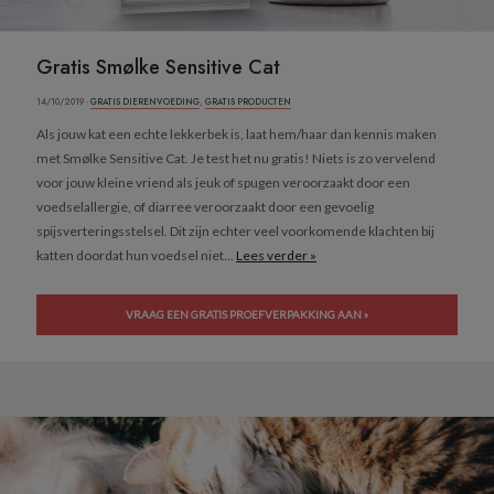
Gratis Smølke Sensitive Cat
14/10/2019 ·
GRATIS DIERENVOEDING
,
GRATIS PRODUCTEN
Als jouw kat een echte lekkerbek is, laat hem/haar dan kennis maken
met Smølke Sensitive Cat. Je test het nu gratis! Niets is zo vervelend
voor jouw kleine vriend als jeuk of spugen veroorzaakt door een
voedselallergie, of diarree veroorzaakt door een gevoelig
spijsverteringsstelsel. Dit zijn echter veel voorkomende klachten bij
katten doordat hun voedsel niet...
Lees verder »
VRAAG EEN GRATIS PROEFVERPAKKING AAN »