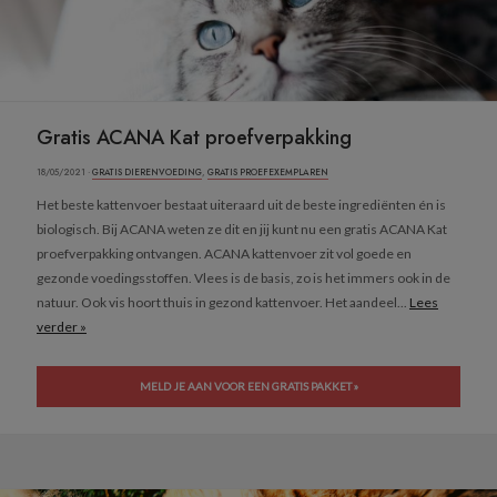
Gratis ACANA Kat proefverpakking
18/05/2021 ·
GRATIS DIERENVOEDING
,
GRATIS PROEFEXEMPLAREN
Het beste kattenvoer bestaat uiteraard uit de beste ingrediënten én is
biologisch. Bij ACANA weten ze dit en jij kunt nu een gratis ACANA Kat
proefverpakking ontvangen. ACANA kattenvoer zit vol goede en
gezonde voedingsstoffen. Vlees is de basis, zo is het immers ook in de
natuur. Ook vis hoort thuis in gezond kattenvoer. Het aandeel...
Lees
verder »
MELD JE AAN VOOR EEN GRATIS PAKKET »