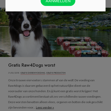
Gratis Raw4Dogs worst
31/03/2018 ·
GRATIS DIERENVOEDING
,
GRATIS PRODUCTEN
Onze trouwe viervoeters stammen af van de wolf. De voeding van
Raw4dogs is daarom gebaseerd op het natuurlijke dieet van de
voorouder van onze honden. En jij kunt een gratis worst krijgen! Het
Raw4Dogs assortiment bestaat uit zes verschillende rauwe voedingen.
Deze worsten bevatten alleen vlees, organen en botten die ook geschikt
zijn bevonden voor...
Lees verder »