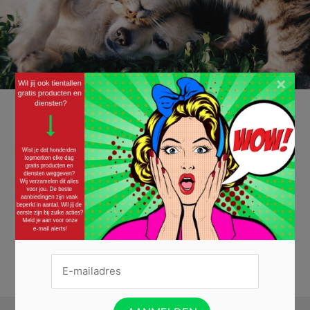
×
Gratis puppy- of kittenpakket t.w.v. € 11,95
02/05/2019 ·
GRATIS DIERENVOEDING
,
GRATIS PRODUCTEN
Maak je kleine vriendje of vriendinnetje superblij met een gratis puppy-
of kittenpakket t.w.v. € 11,95! Zo’n pakket zit vol met verrukkelijk en
gezond voer speciaal voor de ontwikkeling van jouw trouwe
huisdiertje. Naast dit pakket ontvang je ook nog eens de maandelijkse
puppy- of kittenmailing waarin je alles leest over de fase waar je pup of
kitten...
Lees verder »
ONTVANG EEN GRATIS PAKKET »