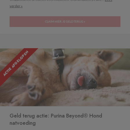
verder »
CLAIM HIER JE GELD TERUG »
ACTIE AFGELOPEN
Geld terug actie: Purina Beyond® Hond
natvoeding