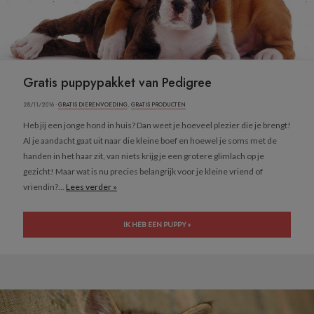
Gratis puppypakket van Pedigree
28/11/2016 ·
GRATIS DIERENVOEDING
,
GRATIS PRODUCTEN
Heb jij een jonge hond in huis? Dan weet je hoeveel plezier die je brengt!
Al je aandacht gaat uit naar die kleine boef en hoewel je soms met de
handen in het haar zit, van niets krijg je een grotere glimlach op je
gezicht! Maar wat is nu precies belangrijk voor je kleine vriend of
vriendin?...
Lees verder »
IK HEB EEN PUPPY »