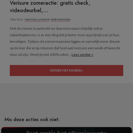
Verisure zomeractie: gratis check,
videodeurbel,...
19/06/2024 ·
GRATIS BIJ AANKOOP
,
KORTINGSCODES
Met de zomer in aantocht en daarmee waarschijnlijk ook je
vakantieplannen, is er één ding dat je beter mee op je lijstje zet: je huis
beveiligen. Tijdens de zomermaanden liggen er namelijk meer dieven
op de loer die erop rekenen dat heel wat mensen een week of twee de
deur uit zijn. Weet jij niet 100% zeker...
Lees verder »
ONTDEK HET AANBOD »
Mis deze acties ook niet: