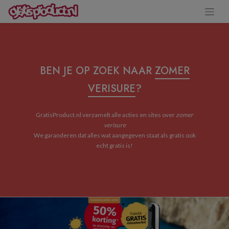
BEN JE OP ZOEK NAAR
ZOMER
VERISURE
?
GratisProduct.nl verzamelt alle acties en sites over
zomer
verisure
We garanderen dat alles wat aangegeven staat als gratis ook
echt gratis is!