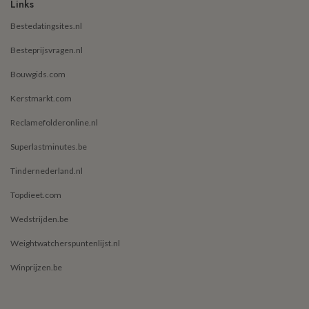
Links
Bestedatingsites.nl
Besteprijsvragen.nl
Bouwgids.com
Kerstmarkt.com
Reclamefolderonline.nl
Superlastminutes.be
Tindernederland.nl
Topdieet.com
Wedstrijden.be
Weightwatcherspuntenlijst.nl
Winprijzen.be