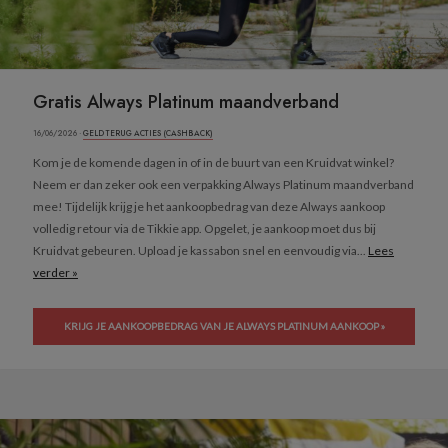
Gratis Always Platinum maandverband
16/06/2026 ·
GELD TERUG ACTIES (CASHBACK)
Kom je de komende dagen in of in de buurt van een Kruidvat winkel?
Neem er dan zeker ook een verpakking Always Platinum maandverband
mee! Tijdelijk krijg je het aankoopbedrag van deze Always aankoop
volledig retour via de Tikkie app. Opgelet, je aankoop moet dus bij
Kruidvat gebeuren. Upload je kassabon snel en eenvoudig via...
Lees
verder »
KRIJG JE AANKOOPBEDRAG VAN JE ALWAYS PLATINUM AANKOOP »