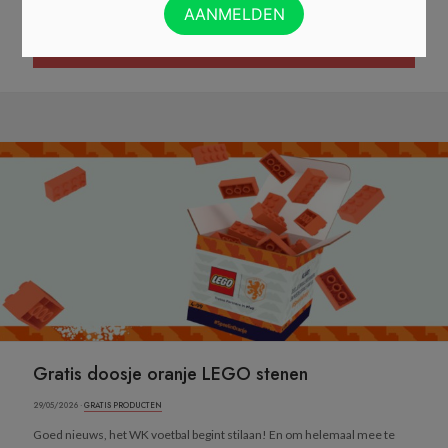
REGISTREER JE WANDELINGEN EN KRIJG €5 CADEAU BIJ DECATHLON »
Gratis doosje oranje LEGO stenen
29/05/2026 ·
GRATIS PRODUCTEN
Goed nieuws, het WK voetbal begint stilaan! En om helemaal mee te