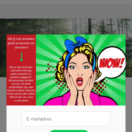
×
Gratis Decathlon giftcard van €5
30/05/2026 ·
GRATIS GELD
,
GRATIS PRODUCTEN
Bewegen is gezond en dat willen ze bij Decathlon de komende week
extra in de verf zetten. Beweeg lekker mee en verdien er een gratis
Decathlon cadeaukaart van €5 mee! Het enige wat jij hoeft te doen, is
van 1 tot en met 7 juni minimaal 4 uur te wandelen. Koppel hiervoor je
Decathlon account...
Lees verder »