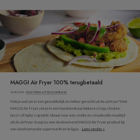
MAGGI Air Fryer 100% terugbetaald
16/05/2026 ·
GELD TERUG ACTIES (CASHBACK)
Heb je wel zin in een gemakkelijk én lekker gerecht uit de airfryer? Met
MAGGI Air Fryer zet je in een handomdraai lekkere crispy chicken,
taco’s of fajita’s op tafel. Ideaal voor een snelle en smaakvolle maaltijd
uit de airfryer. Koop nu een deelnemend MAGGI Air Fryer product bij
een deelnemende supermarkt en krijg je...
Lees verder »