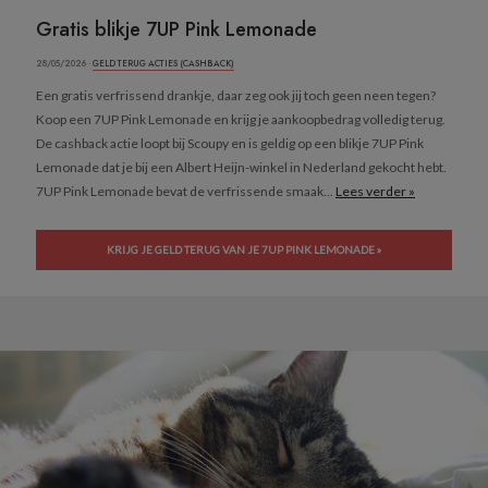
Gratis blikje 7UP Pink Lemonade
28/05/2026 ·
GELD TERUG ACTIES (CASHBACK)
Een gratis verfrissend drankje, daar zeg ook jij toch geen neen tegen?
Koop een 7UP Pink Lemonade en krijg je aankoopbedrag volledig terug.
De cashback actie loopt bij Scoupy en is geldig op een blikje 7UP Pink
Lemonade dat je bij een Albert Heijn-winkel in Nederland gekocht hebt.
7UP Pink Lemonade bevat de verfrissende smaak...
Lees verder »
KRIJG JE GELD TERUG VAN JE 7UP PINK LEMONADE »