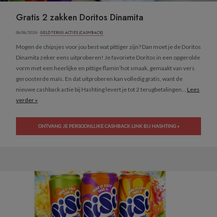
Gratis 2 zakken Doritos Dinamita
06/06/2026 ·
GELD TERUG ACTIES (CASHBACK)
Mogen de chipsjes voor jou best wat pittiger zijn? Dan moet je de Doritos
Dinamita zeker eens uitproberen! Je favoriete Doritos in een opgerolde
vorm met een heerlijke en pittige flamin’hot smaak, gemaakt van vers
geroosterde maïs. En dat uitproberen kan volledig gratis, want de
nieuwe cashback actie bij Hashting levert je tot 2 terugbetalingen...
Lees
verder »
ONTVANG JE PERSOONLIJKE CASHBACK LINK BIJ HASHTING »