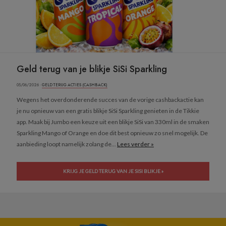
Geld terug van je blikje SiSi Sparkling
05/06/2026 ·
GELD TERUG ACTIES (CASHBACK)
Wegens het overdonderende succes van de vorige cashbackactie kan
je nu opnieuw van een gratis blikje SiSi Sparkling genieten in de Tikkie
app. Maak bij Jumbo een keuze uit een blikje SiSi van 330ml in de smaken
Sparkling Mango of Orange en doe dit best opnieuw zo snel mogelijk. De
aanbieding loopt namelijk zolang de...
Lees verder »
KRIJG JE GELD TERUG VAN JE SISI BLIKJE »