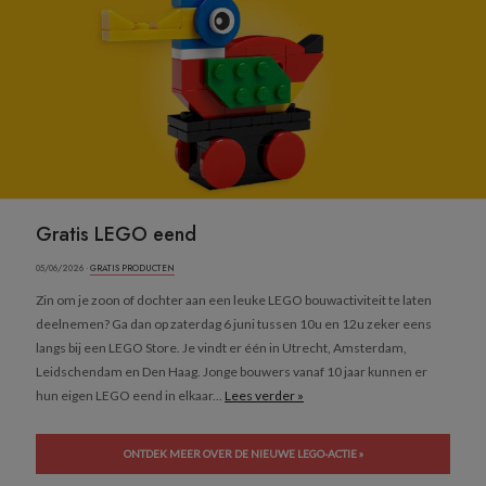
Gratis LEGO eend
05/06/2026 ·
GRATIS PRODUCTEN
Zin om je zoon of dochter aan een leuke LEGO bouwactiviteit te laten
deelnemen? Ga dan op zaterdag 6 juni tussen 10u en 12u zeker eens
langs bij een LEGO Store. Je vindt er één in Utrecht, Amsterdam,
Leidschendam en Den Haag. Jonge bouwers vanaf 10 jaar kunnen er
hun eigen LEGO eend in elkaar...
Lees verder »
ONTDEK MEER OVER DE NIEUWE LEGO-ACTIE »