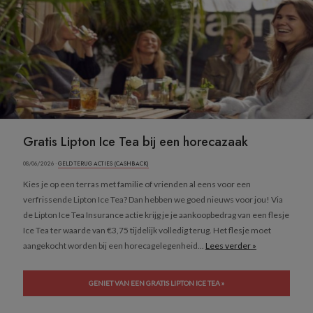
Gratis Lipton Ice Tea bij een horecazaak
08/06/2026 ·
GELD TERUG ACTIES (CASHBACK)
Kies je op een terras met familie of vrienden al eens voor een
verfrissende Lipton Ice Tea? Dan hebben we goed nieuws voor jou! Via
de Lipton Ice Tea Insurance actie krijg je je aankoopbedrag van een flesje
Ice Tea ter waarde van €3,75 tijdelijk volledig terug. Het flesje moet
aangekocht worden bij een horecagelegenheid...
Lees verder »
GENIET VAN EEN GRATIS LIPTON ICE TEA »