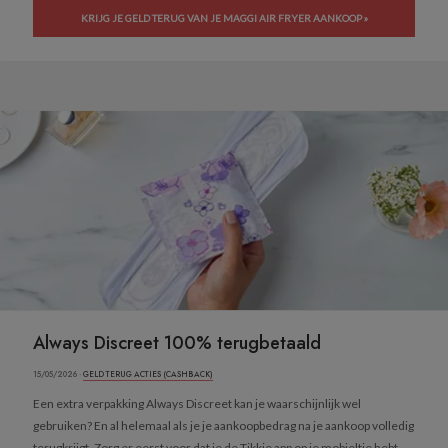
KRIJG JE GELD TERUG VAN JE MAGGI AIR FRYER AANKOOP »
Always Discreet 100% terugbetaald
15/05/2026 ·
GELD TERUG ACTIES (CASHBACK)
Een extra verpakking Always Discreet kan je waarschijnlijk wel
gebruiken? En al helemaal als je je aankoopbedrag na je aankoop volledig
terugkrijgt. Zorg er eerst voor dat je de Tikkie app op je mobieltje hebt