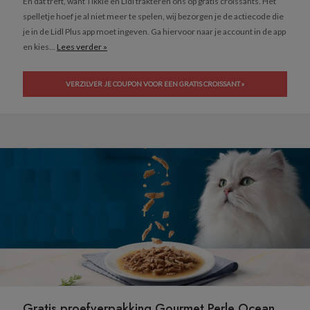
En dat treft, want Tikkie en Lidl trakteren ons op gratis croissants. Het
spelletje hoef je al niet meer te spelen, wij bezorgen je de actiecode die
je in de Lidl Plus app moet ingeven. Ga hiervoor naar je account in de app
en kies...
Lees verder »
VERZILVER JE COUPON VOOR EEN GRATIS CROISSANT »
Gratis proefverpakking Gourmet Perle Ocean