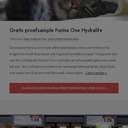
Gratis proefsample Purina One Hydralife
27/05/2026 ·
GRATIS PRODUCTEN
,
GRATIS PROEFEXEMPLAREN
De nieuwe Purina One Hydralife helpt katten extra vocht binnen te
krijgen en heeft daarnaast ook nog een heerlijke smaak! Vraag snel één
van de 3.200 gratis Purina One Hydralife proefverpakkingen voor jouw
kat aan. Vul snel het formulier in en ontvang helemaal gratis bij je thuis
een zakje van 50 gram met kipsmaak. Aanvragen...
Lees verder »
CLAIM EEN GRATIS PURINA PROEFVERPAKKING VOOR JE KAT »