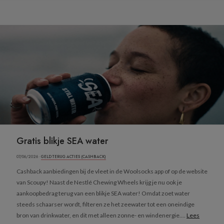
Gratis blikje SEA water
07/06/2026 ·
GELD TERUG ACTIES (CASHBACK)
Cashback aanbiedingen bij de vleet in de Woolsocks app of op de website
van Scoupy! Naast de Nestlé Chewing Wheels krijg je nu ook je
aankoopbedrag terug van een blikje SEA water! Omdat zoet water
steeds schaarser wordt, filteren ze het zeewater tot een oneindige
bron van drinkwater, en dit met alleen zonne- en windenergie....
Lees