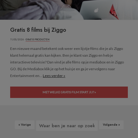
Gratis 8 films bij Ziggo
11/05/2026 ·
GRATIS PRODUCTEN
Een nieuwe maand betekent ook weer een lijstje films die je als Ziggo
klant helemaal gratis kan kijken. Ben je klant van Ziggo en heb je
interactieve televisie? Dan vind je alle films op je mediabox en in Ziggo
GO. Bij de Mediabox klik je op het huisje en ga je vervolgens naar
Entertainment en...
Lees verder »
MET WELKE GRATIS FILM START JIJ? »
« Vorige
Volgende »