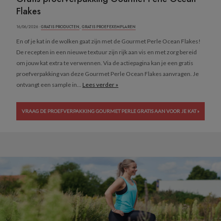
Flakes
16/06/2026 ·
GRATIS PRODUCTEN
,
GRATIS PROEFEXEMPLAREN
En of je kat in de wolken gaat zijn met de Gourmet Perle Ocean Flakes!
De recepten in een nieuwe textuur zijn rijk aan vis en met zorg bereid
om jouw kat extra te verwennen. Via de actiepagina kan je een gratis
proefverpakking van deze Gourmet Perle Ocean Flakes aanvragen. Je
ontvangt een sample in...
Lees verder »
VRAAG DE PROEFVERPAKKING GOURMET PERLE GRATIS AAN VOOR JE KAT »