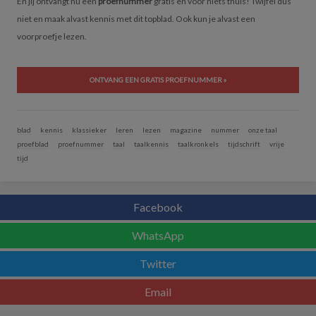
En jij ontvangt nu een
proefnummer
gratis en voor niets thuis! Twijfel dus
niet en maak alvast kennis met dit topblad. Ook kun je alvast een
voorproefje lezen.
ONTVANG EEN GRATIS PROEFNUMMER »
blad
kennis
klassieker
leren
lezen
magazine
nummer
onze taal
proefblad
proefnummer
taal
taalkennis
taalkronkels
tijdschrift
vrije
tijd
Facebook
WhatsApp
Twitter
Email