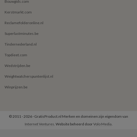
Bouwgids.com
Kerstmarkt.com
Reclamefolderonline.nl
Superlastminutes.be
Tindernederland.nl
Topdieet.com
Wedstrijden.be
Weightwatcherspuntenlijst.nl
Winprijzen.be
© 2011 - 2026 · GratisProduct.nl Merken en domeinen zijn eigendom van
Internet Ventures
. Website beheerd door
Volo Media
.