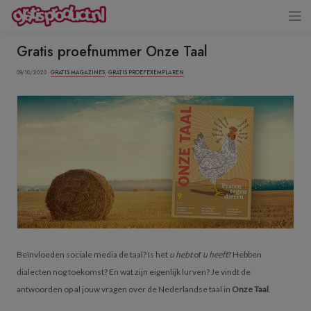
Gratis proefnummer Onze Taal
09/10/2020 ·
GRATIS MAGAZINES
,
GRATIS PROEFEXEMPLAREN
Beïnvloeden sociale media de taal? Is het
u hebt
of
u heeft
? Hebben
dialecten nog toekomst? En wat zijn eigenlijk lurven? Je vindt de
antwoorden op al jouw vragen over de Nederlandse taal in
Onze Taal
.