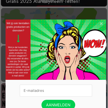
Gratis 2025 Alarmsysteem Testen!
×
Laat éénmalig GRATIS je container reinigen
Gratis Princess elektrische kachel t.w.v. €
100