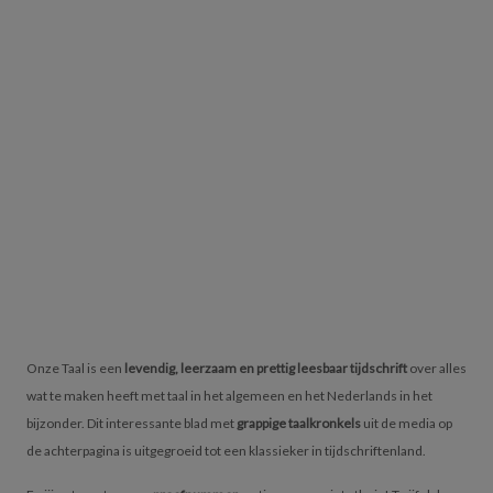
Onze Taal is een
levendig, leerzaam en prettig leesbaar tijdschrift
over alles
wat te maken heeft met taal in het algemeen en het Nederlands in het
bijzonder. Dit interessante blad met
grappige taalkronkels
uit de media op
de achterpagina is uitgegroeid tot een klassieker in tijdschriftenland.