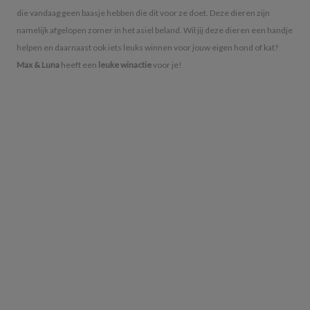
die vandaag geen baasje hebben die dit voor ze doet. Deze dieren zijn
namelijk afgelopen zomer in het asiel beland. Wil jij deze dieren een handje
helpen en daarnaast ook iets leuks winnen voor jouw eigen hond of kat?
Max & Luna
heeft een
leuke winactie
voor je!