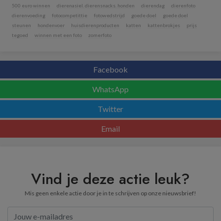
500 euro winnen
dierenasiel. dierensnacks. honden
dierendag
dierenfoto
dierenvoeding
fotocompetittie
fotowedstrijd
goede doel
goede doel
steunen
hondenvoer
huisdierenproducten
katten
kattenbrokjes
prijs
tegoed
winnen met een foto
zomerfoto
Facebook
WhatsApp
Twitter
Email
Vind je deze actie leuk?
Mis geen enkele actie door je in te schrijven op onze nieuwsbrief!