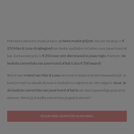
Met deze winactie maak je kans op
twee mooie prijzen
. De eerste prijs is
€
250 Max & Luna shoptegoed
om leuke spulletjes te halen voor jouw hond of
kat. De tweede prijs is
€ 250 voor een dierenasiel in jouw regio
. Kortom:
de
leukste zomerfoto van jouw hond of kat is dus € 500 waard!
Word een
vriend van Max & Luna
om mee te doen met de fotowedstrijd. Je
kunt je met Facebook of jouw e-mailadres registreren. Vervolgens
stuur je
de leukste zomerfoto van jouw hond of kat in
om deze geweldige prijzen te
winnen. Weet jij al welke zomerfoto je gaat insturen?
STUUR HIER JOUW FOTO IN EN WIN! »