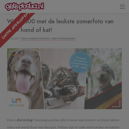
{ACTIE AFGELOPEN}
Win € 500 met de leukste zomerfoto van
jouw hond of kat!
04/10/2017 ·
GRATIS DIERENVOEDING
,
GRATIS WEDSTRIJDEN
Het is
dierendag
! Vandaag worden alle trouwe viervoeters en lieve katten
extra verwend door hun baasjes. Helaas zijn er ook veel honden en katten