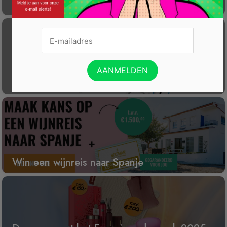
Laat éénmalig GRATIS je container reinigen
Gratis Princess elektrische kachel t.w.v. €
100
Win een wijnreis naar Spanje