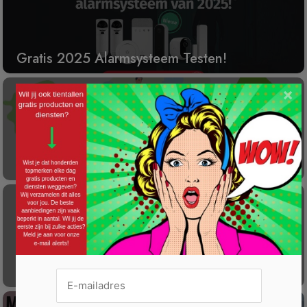
Gratis 2025 Alarmsysteem Testen!
×
Laat éénmalig GRATIS je container reinigen
Gratis Princess elektrische kachel t.w.v. €
100