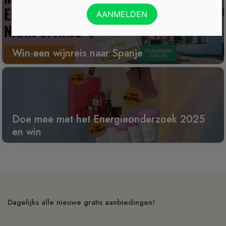
Win een wijnreis naar Spanje
Doe mee met het Energieonderzoek 2025
en win
Dagelijks alle nieuwe gratis aanbiedingen!