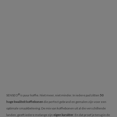
®
SENSEO
is puur koffie. Niet meer, niet minder. In iedere pad zitten
50
hoge kwaliteit koffiebonen
die perfect gebrand en gemalen zijn voor een
optimale smaakbeleving. De mix van koffiebonen uit al die verschillende
landen, geeft iedere melange zijn
eigen karakter
. En dat proef je terug in de