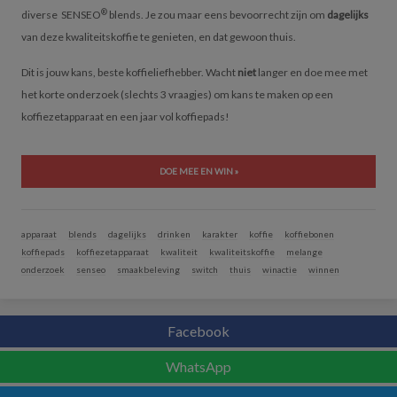
®
diverse SENSEO
blends. Je zou maar eens bevoorrecht zijn om
dagelijks
van deze kwaliteitskoffie te genieten, en dat gewoon thuis.
Dit is jouw kans, beste koffieliefhebber. Wacht
niet
langer en doe mee met
het korte onderzoek (slechts 3 vraagjes) om kans te maken op een
koffiezetapparaat en een jaar vol koffiepads!
DOE MEE EN WIN »
apparaat
blends
dagelijks
drinken
karakter
koffie
koffiebonen
koffiepads
koffiezetapparaat
kwaliteit
kwaliteitskoffie
melange
onderzoek
senseo
smaakbeleving
switch
thuis
winactie
winnen
Facebook
WhatsApp