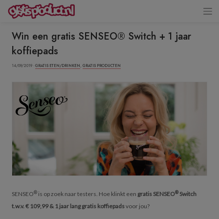
Win een gratis SENSEO® Switch + 1 jaar
koffiepads
14/09/2019 ·
GRATIS ETEN/DRINKEN
,
GRATIS PRODUCTEN
®
®
SENSEO
is op zoek naar testers. Hoe klinkt een
gratis SENSEO
Switch
t.w.v. € 109,99 & 1 jaar lang gratis koffiepads
voor jou?