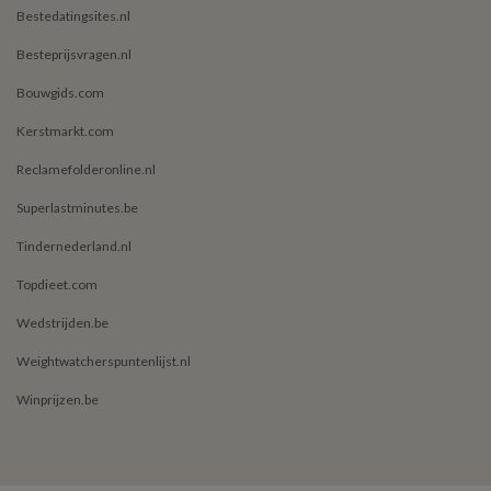
Bestedatingsites.nl
Besteprijsvragen.nl
Bouwgids.com
Kerstmarkt.com
Reclamefolderonline.nl
Superlastminutes.be
Tindernederland.nl
Topdieet.com
Wedstrijden.be
Weightwatcherspuntenlijst.nl
Winprijzen.be