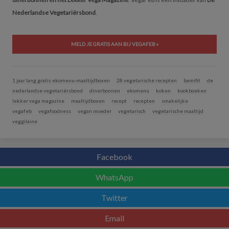
Nederlandse Vegetariërsbond
.
MELD JE GRATIS AAN BIJ VEGAFEB »
1 jaar lang gratis ekomenu-maaltijdboxen
28 vegetarische recepten
bamifit
de
nederlandse vegetariërsbond
dinerbonnen
ekomenu
koken
kookboeken
lekker vega magazine
maaltijdboxen
recept
recepten
smakelijke
vegafeb
vegafoodness
vegan moeder
vegetarisch
vegetarische maaltijd
veggilaine
Facebook
WhatsApp
Twitter
Email