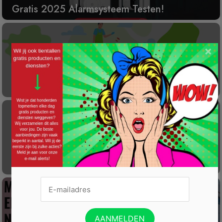
Gratis 2025 Alarmsysteem Testen!
×
Laat éénmalig GRATIS je container reinigen
Gratis Princess elektrische kachel t.w.v. €
100