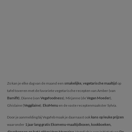
Zo kan je elke dag van de maand een
smakelijke, vegetarische maaltijd
op
tafel toveren met de favoriete vegetarische recepten van Amber (van
Bamifit
), Dianne (van
Vegafoodness
), Mirjanne (de
Vegan Moeder
),
Ghislaine (
Veggilaine
),
EkoMenu
en de vaste receptenmaakster Sylvia.
Door je aanmelding bij Vegafeb maak je daarnaast ook
kans op leuke prijzen
waaronder
1 jaar lang gratis Ekomenu-maaltijdboxen, kookboeken,
dinerbonnen en het Lekker Vega Magazine
. VegaFeb is een initiatief van
De